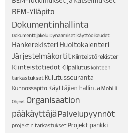
BEM-Tutkimukset ja katselmukset
BEM-Ylläpito
Dokumentinhallinta
Dynaamiset käyttöoikeudet
Dokumenttijakelu
Hankerekisteri
Huoltokalenteri
Järjestelmäkortit
Kiinteistörekisteri
Kiinteistötiedot
Kilpailutus
kohteen
Kulutusseuranta
tarkastukset
Käyttäjien hallinta
Kunnossapito
Mobiili
Organisaation
Ohjeet
pääkäyttäjä
Palvelupyynnöt
Projektipankki
projektin tarkastukset