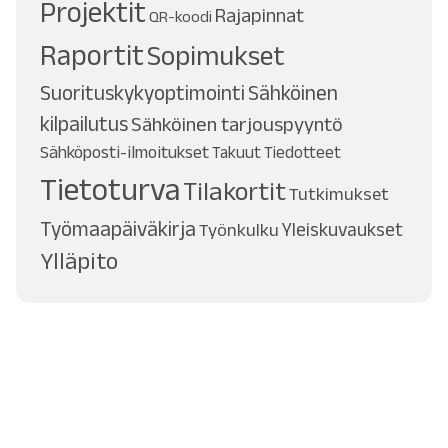
Projektit
Rajapinnat
QR-koodi
Raportit
Sopimukset
Suorituskykyoptimointi
Sähköinen
kilpailutus
Sähköinen tarjouspyyntö
Sähköposti-ilmoitukset
Takuut
Tiedotteet
Tietoturva
Tilakortit
Tutkimukset
Työmaapäiväkirja
Työnkulku
Yleiskuvaukset
Ylläpito