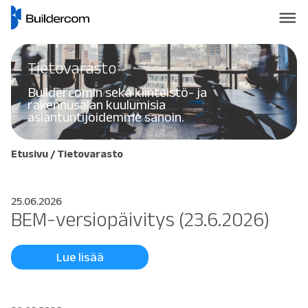
Tietovarasto
Buildercomin sekä kiinteistö- ja
rakennusalan kuulumisia
asiantuntijoidemme sanoin.
Etusivu
/
Tietovarasto
25.06.2026
BEM-versiopäivitys (23.6.2026)
Lue lisää