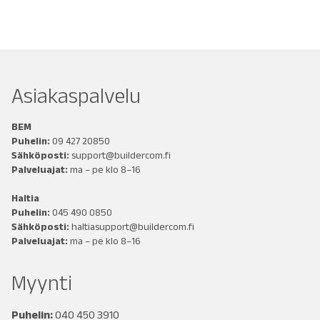
Asiakaspalvelu
BEM
Puhelin:
09 427 20850
Sähköposti:
support@buildercom.fi
Palveluajat:
ma – pe klo 8–16
Haltia
Puhelin:
045 490 0850
Sähköposti:
haltiasupport@buildercom.fi
Palveluajat:
ma – pe klo 8–16
Myynti
Puhelin:
040 450 3910