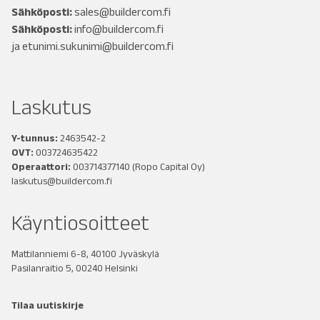
Sähköposti:
sales@buildercom.fi
Sähköposti:
info@buildercom.fi
ja
etunimi.sukunimi@buildercom.fi
Laskutus
Y-tunnus:
2463542-2
OVT:
003724635422
Operaattori:
003714377140
(Ropo Capital Oy)
laskutus@buildercom.fi
Käyntiosoitteet
Mattilanniemi 6-8, 40100 Jyväskylä
Pasilanraitio 5, 00240 Helsinki
Tilaa uutiskirje