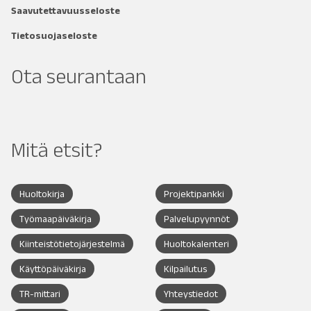
Saavutettavuusseloste
Tietosuojaseloste
Ota seurantaan
Mitä etsit?
Huoltokirja
Projektipankki
Työmaapäiväkirja
Palvelupyynnöt
Kiinteistötietojärjestelmä
Huoltokalenteri
Käyttöpäiväkirja
Kilpailutus
TR-mittari
Yhteystiedot