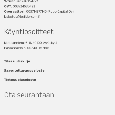
Y-tunnus:
2463542-2
OVT:
003724635422
Operaattori:
003714377140
(Ropo Capital Oy)
laskutus@buildercom.fi
Käyntiosoitteet
Mattilanniemi 6-8, 40100 Jyväskylä
Pasilanraitio 5, 00240 Helsinki
Tilaa uutiskirje
Saavutettavuusseloste
Tietosuojaseloste
Ota seurantaan