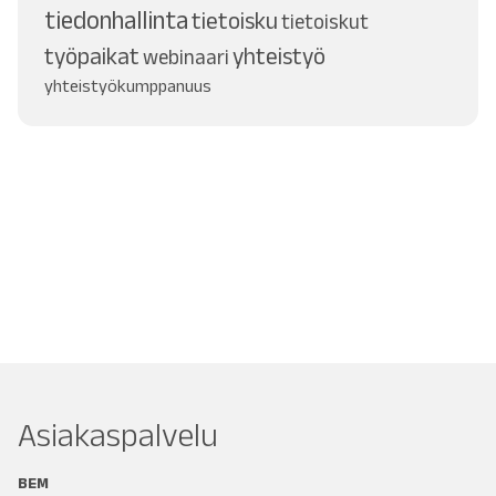
tiedonhallinta
tietoisku
tietoiskut
työpaikat
yhteistyö
webinaari
yhteistyökumppanuus
Asiakaspalvelu
BEM