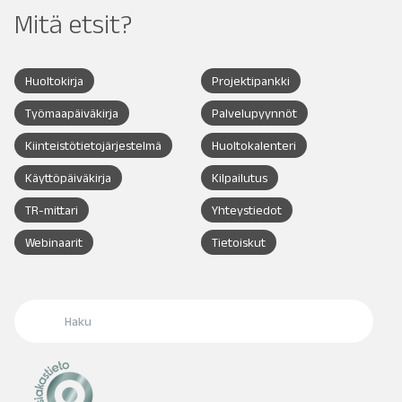
Mitä etsit?
Huoltokirja
Projektipankki
Työmaapäiväkirja
Palvelupyynnöt
Kiinteistötietojärjestelmä
Huoltokalenteri
Käyttöpäiväkirja
Kilpailutus
TR-mittari
Yhteystiedot
Webinaarit
Tietoiskut