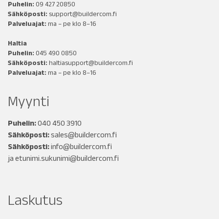
Puhelin:
09 427 20850
Sähköposti:
support@buildercom.fi
Palveluajat:
ma – pe klo 8–16
Haltia
Puhelin:
045 490 0850
Sähköposti:
haltiasupport@buildercom.fi
Palveluajat:
ma – pe klo 8–16
Myynti
Puhelin:
040 450 3910
Sähköposti:
sales@buildercom.fi
Sähköposti:
info@buildercom.fi
ja
etunimi.sukunimi@buildercom.fi
Laskutus