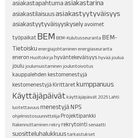
asiakastarina
asiakastapahtuma
asiakastyytyväisyys
asiakastilaisuus
asiakastyytyväisyyskysely
avoimet
BEM
BEM-
työpaikat
BEM-Kulutusseuranta
Tietoisku
energiajohtaminen
energiaseuranta
eneron
hyväntekeväisyys
Huoltokirja
hyvää joulua
joulu
joulumuistaminen
jouluntoivotus
kauppalehden kestomenestyjä
kumppanuus
kestomenestyjä
Kirittäret
Käyttäjäpäivät
käyttäjäpäivät 2025
Lahti
menestyjä
NPS
luotettavuus
Projektipankki
ohjelmistosuunnittelija
rekrytointi
Rakennuttaminen
rekry
senaatti
suositteluhalukkuus
tarkastukset