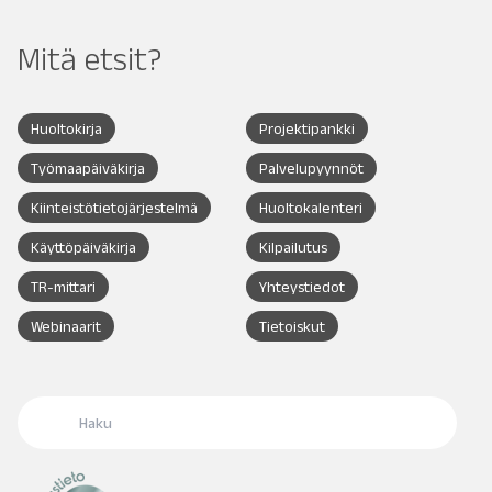
Mitä etsit?
Huoltokirja
Projektipankki
Työmaapäiväkirja
Palvelupyynnöt
Kiinteistötietojärjestelmä
Huoltokalenteri
Käyttöpäiväkirja
Kilpailutus
TR-mittari
Yhteystiedot
Webinaarit
Tietoiskut