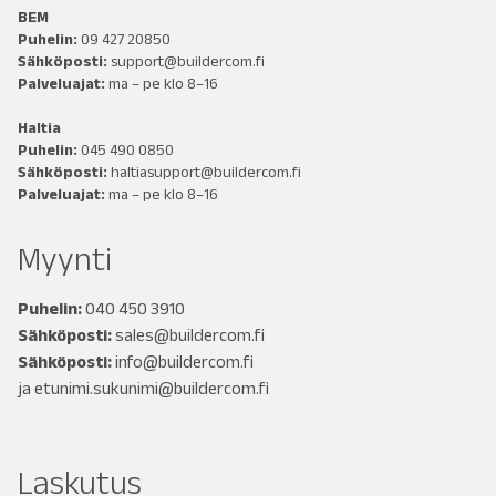
BEM
Puhelin:
09 427 20850
Sähköposti:
support@buildercom.fi
Palveluajat:
ma – pe klo 8–16
Haltia
Puhelin:
045 490 0850
Sähköposti:
haltiasupport@buildercom.fi
Palveluajat:
ma – pe klo 8–16
Myynti
Puhelin:
040 450 3910
Sähköposti:
sales@buildercom.fi
Sähköposti:
info@buildercom.fi
ja
etunimi.sukunimi@buildercom.fi
Laskutus