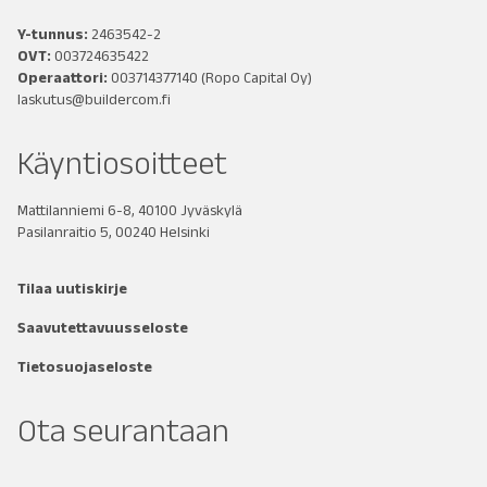
Y-tunnus:
2463542-2
OVT:
003724635422
Operaattori:
003714377140
(Ropo Capital Oy)
laskutus@buildercom.fi
Käyntiosoitteet
Mattilanniemi 6-8, 40100 Jyväskylä
Pasilanraitio 5, 00240 Helsinki
Tilaa uutiskirje
Saavutettavuusseloste
Tietosuojaseloste
Ota seurantaan