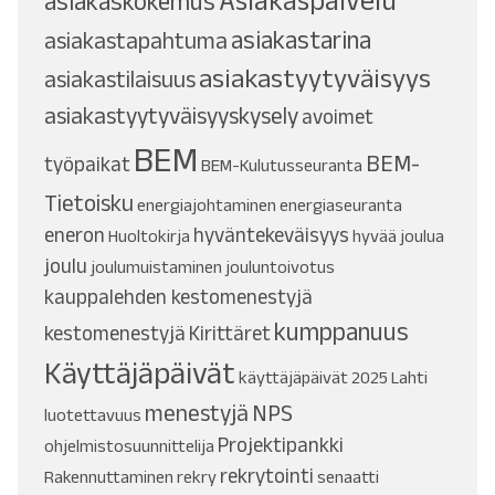
Asiakaspalvelu
asiakaskokemus
asiakastarina
asiakastapahtuma
asiakastyytyväisyys
asiakastilaisuus
asiakastyytyväisyyskysely
avoimet
BEM
BEM-
työpaikat
BEM-Kulutusseuranta
Tietoisku
energiajohtaminen
energiaseuranta
eneron
hyväntekeväisyys
Huoltokirja
hyvää joulua
joulu
joulumuistaminen
jouluntoivotus
kauppalehden kestomenestyjä
kumppanuus
kestomenestyjä
Kirittäret
Käyttäjäpäivät
käyttäjäpäivät 2025
Lahti
menestyjä
NPS
luotettavuus
Projektipankki
ohjelmistosuunnittelija
rekrytointi
Rakennuttaminen
rekry
senaatti