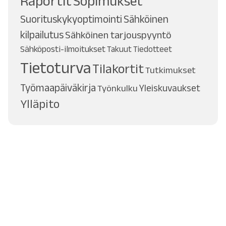
Raportit
Sopimukset
Suorituskykyoptimointi
Sähköinen
kilpailutus
Sähköinen tarjouspyyntö
Sähköposti-ilmoitukset
Takuut
Tiedotteet
Tietoturva
Tilakortit
Tutkimukset
Työmaapäiväkirja
Työnkulku
Yleiskuvaukset
Ylläpito