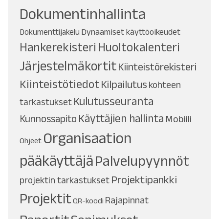
Dokumentinhallinta
Dynaamiset käyttöoikeudet
Dokumenttijakelu
Hankerekisteri
Huoltokalenteri
Järjestelmäkortit
Kiinteistörekisteri
Kiinteistötiedot
Kilpailutus
kohteen
Kulutusseuranta
tarkastukset
Käyttäjien hallinta
Kunnossapito
Mobiili
Organisaation
Ohjeet
pääkäyttäjä
Palvelupyynnöt
Projektipankki
projektin tarkastukset
Projektit
Rajapinnat
QR-koodi