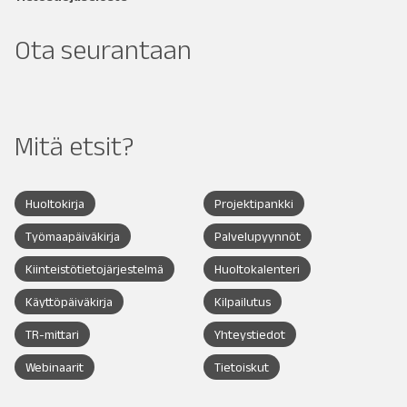
Ota seurantaan
Mitä etsit?
Huoltokirja
Projektipankki
Työmaapäiväkirja
Palvelupyynnöt
Kiinteistötietojärjestelmä
Huoltokalenteri
Käyttöpäiväkirja
Kilpailutus
TR-mittari
Yhteystiedot
Webinaarit
Tietoiskut