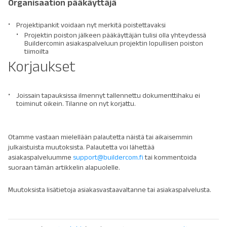
Organisaation pääkäyttäjä
Projektipankit voidaan nyt merkitä poistettavaksi
Projektin poiston jälkeen pääkäyttäjän tulisi olla yhteydessä
Buildercomin asiakaspalveluun projektin lopullisen poiston
tiimoilta
Korjaukset
Joissain tapauksissa ilmennyt tallennettu dokumenttihaku ei
toiminut oikein. Tilanne on nyt korjattu.
Otamme vastaan mielellään palautetta näistä tai aikaisemmin
julkaistuista muutoksista. Palautetta voi lähettää
asiakaspalveluumme
support@buildercom.fi
tai kommentoida
suoraan tämän artikkelin alapuolelle.
Muutoksista lisätietoja asiakasvastaavaltanne tai asiakaspalvelusta.