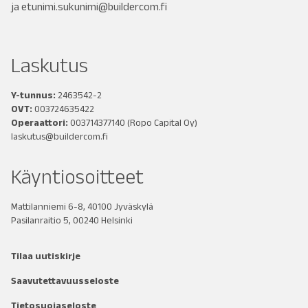
ja
etunimi.sukunimi@buildercom.fi
Laskutus
Y-tunnus:
2463542-2
OVT:
003724635422
Operaattori:
003714377140
(Ropo Capital Oy)
laskutus@buildercom.fi
Käyntiosoitteet
Mattilanniemi 6-8, 40100 Jyväskylä
Pasilanraitio 5, 00240 Helsinki
Tilaa uutiskirje
Saavutettavuusseloste
Tietosuojaseloste