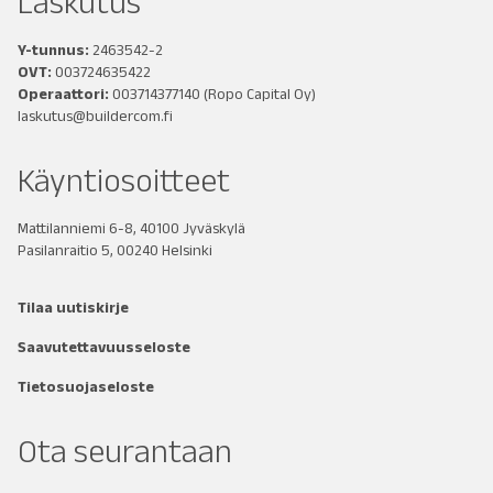
Laskutus
Y-tunnus:
2463542-2
OVT:
003724635422
Operaattori:
003714377140
(Ropo Capital Oy)
laskutus@buildercom.fi
Käyntiosoitteet
Mattilanniemi 6-8, 40100 Jyväskylä
Pasilanraitio 5, 00240 Helsinki
Tilaa uutiskirje
Saavutettavuusseloste
Tietosuojaseloste
Ota seurantaan