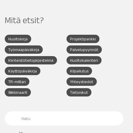
Mitä etsit?
Huoltokirja
Projektipankki
Työmaapäiväkirja
Palvelupyynnöt
Kiinteistötietojärjestelmä
Huoltokalenteri
Käyttöpäiväkirja
Kilpailutus
TR-mittari
Yhteystiedot
Webinaarit
Tietoiskut