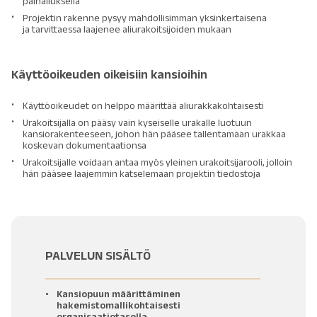
painalluksella
Projektin rakenne pysyy mahdollisimman yksinkertaisena
ja tarvittaessa laajenee aliurakoitsijoiden mukaan
Käyttöoikeuden oikeisiin kansioihin
Käyttöoikeudet on helppo määrittää aliurakkakohtaisesti
Urakoitsijalla on pääsy vain kyseiselle urakalle luotuun
kansiorakenteeseen, johon hän pääsee tallentamaan urakkaa
koskevan dokumentaationsa
Urakoitsijalle voidaan antaa myös yleinen urakoitsijarooli, jolloin
hän pääsee laajemmin katselemaan projektin tiedostoja
PALVELUN SISÄLTÖ
Kansiopuun määrittäminen
hakemistomallikohtaisesti
organisaatiotasolla