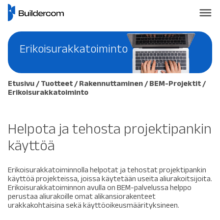
Erikoisurakkatoiminto
Etusivu
/
Tuotteet
/
Rakennuttaminen
/
BEM-Projektit
/
Erikoisurakkatoiminto
Helpota ja tehosta projektipankin
käyttöä
Erikoisurakkatoiminnolla helpotat ja tehostat projektipankin
käyttöä projekteissa, joissa käytetään useita aliurakoitsijoita.
Erikoisurakkatoiminnon avulla on BEM-palvelussa helppo
perustaa aliurakoille omat alikansiorakenteet
urakkakohtaisina sekä käyttöoikeusmäärityksineen.