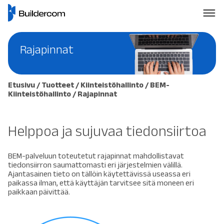
Rajapinnat
Etusivu
/
Tuotteet
/
Kiinteistöhallinto
/
BEM-
Kiinteistöhallinto
/
Rajapinnat
Helppoa ja sujuvaa tiedonsiirtoa
BEM-palveluun toteutetut rajapinnat mahdollistavat
tiedonsiirron saumattomasti eri järjestelmien välillä.
Ajantasainen tieto on tällöin käytettävissä useassa eri
paikassa ilman, että käyttäjän tarvitsee sitä moneen eri
paikkaan päivittää.