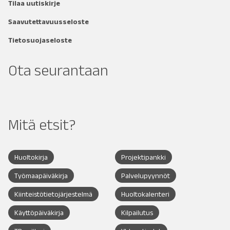
Tilaa uutiskirje
Saavutettavuusseloste
Tietosuojaseloste
Ota seurantaan
Mitä etsit?
Huoltokirja
Projektipankki
Työmaapäiväkirja
Palvelupyynnöt
Kiinteistötietojärjestelmä
Huoltokalenteri
Käyttöpäiväkirja
Kilpailutus