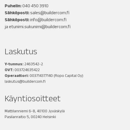
Puhelin:
040 450 3910
Sähköposti:
sales@buildercom.fi
Sähköposti:
info@buildercom.fi
ja
etunimi.sukunimi@buildercom.fi
Laskutus
Y-tunnus:
2463542-2
OVT:
003724635422
Operaattori:
003714377140
(Ropo Capital Oy)
laskutus@buildercom.fi
Käyntiosoitteet
Mattilanniemi 6-8, 40100 Jyväskylä
Pasilanraitio 5, 00240 Helsinki