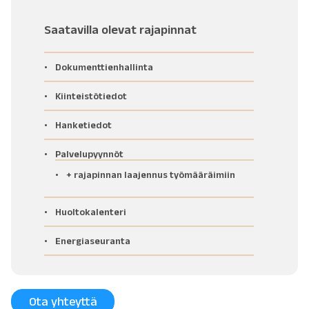
Saatavilla olevat rajapinnat
Dokumenttienhallinta
Kiinteistötiedot
Hanketiedot
Palvelupyynnöt
+ rajapinnan laajennus työmääräimiin
Huoltokalenteri
Energiaseuranta
Ota yhteyttä