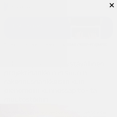
BEM-Projektit
Etusivu
/
Tuotteet
/
Rakennuttaminen
/
BEM-Projektit
Tehokas ja käyttäjäystävällinen
projektipankki niin suuriin
rakennushankkeisiin kuin
pienempiin kunnossapito- tai
muutostöihin
Buildercomin tarjoama projektipankki BEM-Projektit antaa
hankkeiden vastuuhenkilöille modernit ja helppokäyttöiset