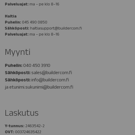
Palveluajat:
ma – pe klo 8–16
Haltia
Puhelin:
045 490 0850
Sähköposti:
haltiasupport@buildercom.fi
Palveluajat:
ma – pe klo 8–16
Myynti
Puhelin:
040 450 3910
Sähköposti:
sales@buildercom.fi
Sähköposti:
info@buildercom.fi
ja
etunimi.sukunimi@buildercom.fi
Laskutus
Y-tunnus:
2463542-2
OVT:
003724635422