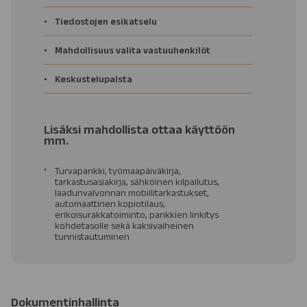
Tiedostojen esikatselu
Mahdollisuus valita vastuuhenkilöt
Keskustelupalsta
Lisäksi mahdollista ottaa käyttöön
mm.
Turvapankki, työmaapäiväkirja,
tarkastusasiakirja, sähköinen kilpailutus,
laadunvalvonnan mobiilitarkastukset,
automaattinen kopiotilaus,
erikoisurakkatoiminto, pankkien linkitys
kohdetasolle sekä kaksivaiheinen
tunnistautuminen
Dokumentinhallinta