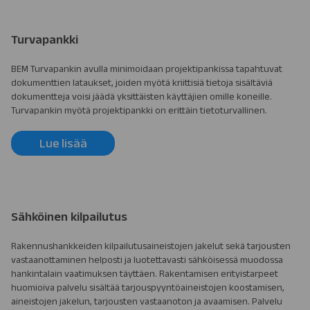
Turvapankki
BEM Turvapankin avulla minimoidaan projektipankissa tapahtuvat
dokumenttien lataukset, joiden myötä kriittisiä tietoja sisältäviä
dokumentteja voisi jäädä yksittäisten käyttäjien omille koneille.
Turvapankin myötä projektipankki on erittäin tietoturvallinen.
Lue lisää
Sähköinen kilpailutus
Rakennushankkeiden kilpailutusaineistojen jakelut sekä tarjousten
vastaanottaminen helposti ja luotettavasti sähköisessä muodossa
hankintalain vaatimuksen täyttäen. Rakentamisen erityistarpeet
huomioiva palvelu sisältää tarjouspyyntöaineistojen koostamisen,
aineistojen jakelun, tarjousten vastaanoton ja avaamisen. Palvelu