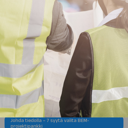
HYÖDYT
Suunnitteluvaihe
Selkeä käyttöliittymä helpottaa tiedon löytämistä ja nopeuttaa
palvelussa liikkumista
Helposti hallinnoitava sähköinen kilpailutus, jonka avulla
kilpailutukset on mahdollista hoitaa ilman paperitulosteita
Sähköisellä kopiotilauksella paperikopioiden tilaaminen helposti
mistä tahansa kopiolaitoksesta – järjestelmä on yhteensopiva
kaikkien kopiolaitosten kanssa ja tarjoaa automaattisen
kopiotilaustoiminnon
Työmaavaihe
Työmaan tilanteiden ja tapahtumien sekä osapuolten kirjaaminen
urakkakohtaiseen työmaapäiväkirjaan
Tehokas rakennustyömaan ja sen turvallisuuden suunnittelu ja
johtaminen sähköisen työmaapäiväkirjan ja palvelua täydentävien
mobiilitarkastusten avulla.
Johda tiedolla – 7 syytä valita BEM-
projektipankki