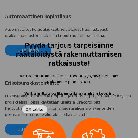
Automaattinen kopiotilaus
Automaattiset kopiotilaukset helpottavat huomattavasti
urakkasopimusten mukaista kopiotilausten hankintaa.
Lue lisää
Erikoisurakkatoiminto
Erikoisurakkatoiminnolla helpotat ja tehostat projektipankin käyttöä
projekteissa, joissa käytetään useita aliurakoitsijoita.
Helppokäyttöisen toiminnon ansiosta alikansiorakenteiden
perustaminen uusille aliurakoille käy vaivatta.
Lue lisää