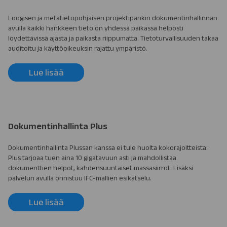
Loogisen ja metatietopohjaisen projektipankin dokumentinhallinnan
avulla kaikki hankkeen tieto on yhdessä paikassa helposti
löydettävissä ajasta ja paikasta riippumatta. Tietoturvallisuuden takaa
auditoitu ja käyttöoikeuksin rajattu ympäristö.
Lue lisää
Dokumentinhallinta Plus
Dokumentinhallinta Plussan kanssa ei tule huolta kokorajoitteista:
Plus tarjoaa tuen aina 10 gigatavuun asti ja mahdollistaa
dokumenttien helpot, kahdensuuntaiset massasiirrot. Lisäksi
palvelun avulla onnistuu IFC-mallien esikatselu.
Lue lisää