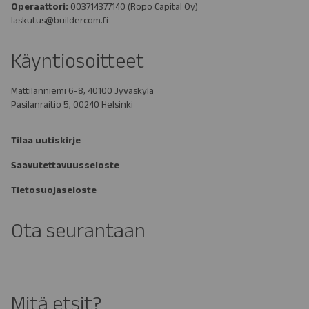
Operaattori:
003714377140
(Ropo Capital Oy)
laskutus@buildercom.fi
Käyntiosoitteet
Mattilanniemi 6-8, 40100 Jyväskylä
Pasilanraitio 5, 00240 Helsinki
Tilaa uutiskirje
Saavutettavuusseloste
Tietosuojaseloste
Ota seurantaan
Mitä etsit?