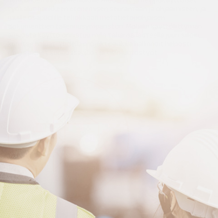
työkalut hankkeen etenemisen seurantaan ja ohjaamiseen, ja
muille osapuolille tehokkaan metatietopohjaisen
dokumenttien tallennusympäristön. Mobiilin käyttöliittymän
ansiosta käyttö onnistuu millä tahansa laitteella juuri silloin,
kun itse haluat. Yhdellä projektipankilla hallinnoit helposti
myös pienet kunnossapito- ja tilamuutostyöt.