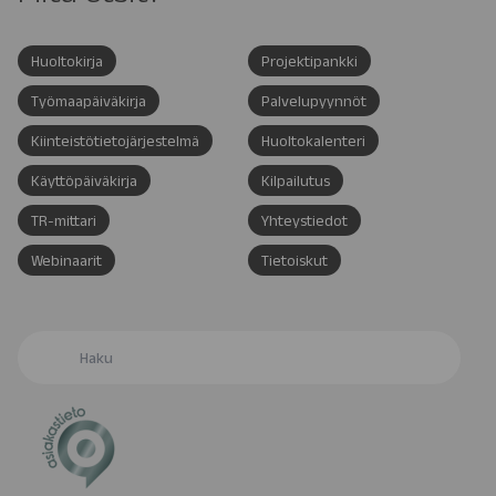
Huoltokirja
Projektipankki
Työmaapäiväkirja
Palvelupyynnöt
Kiinteistötietojärjestelmä
Huoltokalenteri
Käyttöpäiväkirja
Kilpailutus
TR-mittari
Yhteystiedot
Webinaarit
Tietoiskut