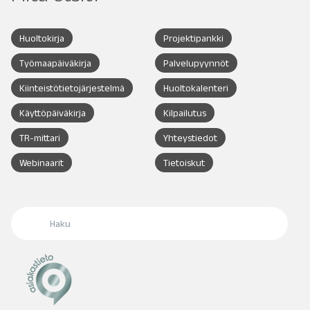
Huoltokirja
Projektipankki
Työmaapäiväkirja
Palvelupyynnöt
Kiinteistötietojärjestelmä
Huoltokalenteri
Käyttöpäiväkirja
Kilpailutus
TR-mittari
Yhteystiedot
Webinaarit
Tietoiskut