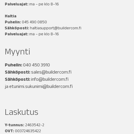
Palveluajat:
ma – pe klo 8–16
Haltia
Puhelin:
045 490 0850
Sähköposti:
haltiasupport@buildercom.fi
Palveluajat:
ma – pe klo 8–16
Myynti
Puhelin:
040 450 3910
Sähköposti:
sales@buildercom.fi
Sähköposti:
info@buildercom.fi
ja
etunimi.sukunimi@buildercom.fi
Laskutus
Y-tunnus:
2463542-2
OVT:
003724635422