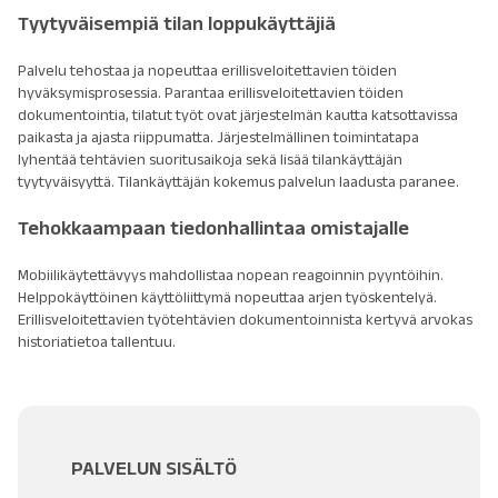
Tyytyväisempiä tilan loppukäyttäjiä
Palvelu tehostaa ja nopeuttaa erillisveloitettavien töiden
hyväksymisprosessia. Parantaa erillisveloitettavien töiden
dokumentointia, tilatut työt ovat järjestelmän kautta katsottavissa
paikasta ja ajasta riippumatta. Järjestelmällinen toimintatapa
lyhentää tehtävien suoritusaikoja sekä lisää tilankäyttäjän
tyytyväisyyttä. Tilankäyttäjän kokemus palvelun laadusta paranee.
Tehokkaampaan tiedonhallintaa omistajalle
Mobiilikäytettävyys mahdollistaa nopean reagoinnin pyyntöihin.
Helppokäyttöinen käyttöliittymä nopeuttaa arjen työskentelyä.
Erillisveloitettavien työtehtävien dokumentoinnista kertyvä arvokas
historiatietoa tallentuu.
PALVELUN SISÄLTÖ