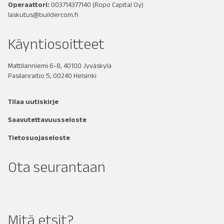
Operaattori:
003714377140
(Ropo Capital Oy)
laskutus@buildercom.fi
Käyntiosoitteet
Mattilanniemi 6-8, 40100 Jyväskylä
Pasilanraitio 5, 00240 Helsinki
Tilaa uutiskirje
Saavutettavuusseloste
Tietosuojaseloste
Ota seurantaan
Mitä etsit?