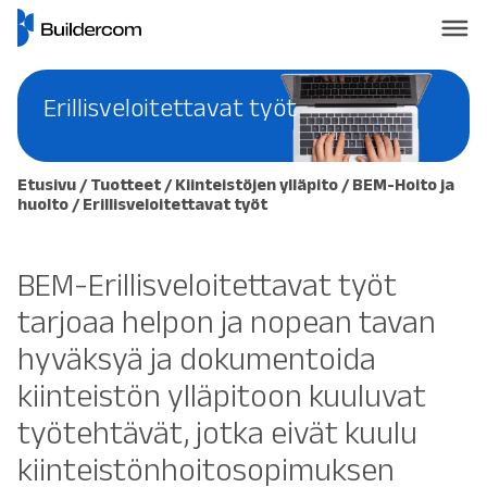
Erillisveloitettavat työt
Etusivu
/
Tuotteet
/
Kiinteistöjen ylläpito
/
BEM-Hoito ja
huolto
/
Erillisveloitettavat työt
BEM-Erillisveloitettavat työt
tarjoaa helpon ja nopean tavan
hyväksyä ja dokumentoida
kiinteistön ylläpitoon kuuluvat
työtehtävät, jotka eivät kuulu
kiinteistönhoitosopimuksen