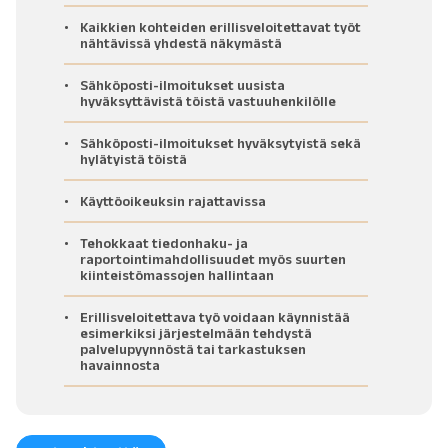
Kaikkien kohteiden erillisveloitettavat työt
nähtävissä yhdestä näkymästä
Sähköposti-ilmoitukset uusista
hyväksyttävistä töistä vastuuhenkilölle
Sähköposti-ilmoitukset hyväksytyistä sekä
hylätyistä töistä
Käyttöoikeuksin rajattavissa
Tehokkaat tiedonhaku- ja
raportointimahdollisuudet myös suurten
kiinteistömassojen hallintaan
Erillisveloitettava työ voidaan käynnistää
esimerkiksi järjestelmään tehdystä
palvelupyynnöstä tai tarkastuksen
havainnosta