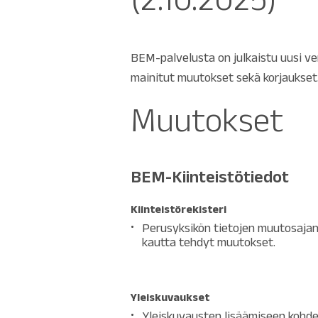
BEM-palvelusta on julkaistu uusi vers
mainitut muutokset sekä korjaukset
Muutokset
BEM-Kiinteistötiedot
Kiinteistörekisteri
Perusyksikön tietojen muutosajan
kautta tehdyt muutokset.
Yleiskuvaukset
Yleiskuvausten lisäämiseen kohdet