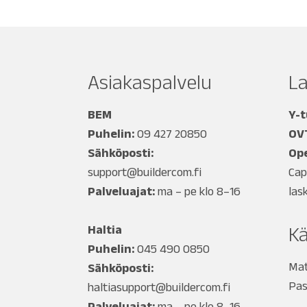
Asiakaspalvelu
L
BEM
Y-
Puhelin:
09 427 20850
OV
Sähköposti:
Ope
support@buildercom.fi
Cap
Palveluajat:
ma – pe klo 8–16
las
Haltia
Kä
Puhelin:
045 490 0850
Mat
Sähköposti:
Pas
haltiasupport@buildercom.fi
Palveluajat:
ma – pe klo 8–16