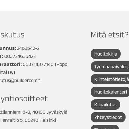
askutus
Mitä etsit?
tunnus:
2463542-2
Huoltokirja
T:
003724635422
raattori:
003714377140
(Ropo
Työmaapäiväkirj
ital Oy)
Kiinteistötietoj
kutus@buildercom.fi
Huoltokalenteri
yntiosoitteet
Kilpailutus
tilanniemi 6-8, 40100 Jyväskylä
Yhteystiedot
ilanraitio 5, 00240 Helsinki