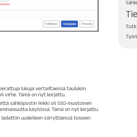
Sähk
Ti
Tutk
Työn
erattuja lukuja vertailtaessa taulukon
i virhe. Tämä on nyt korjattu.
että sähköpostin linkki oli SSO-muotoinen
-ominaisuutta käytössä. Tämä on nyt korjattu.
t ladattiin uudelleen siirryttäessä toiseen