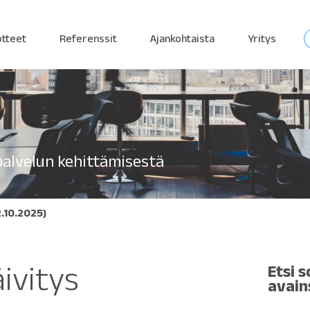
otteet
Referenssit
Ajankohtaista
Yritys
alvelun kehittämisestä
.10.2025)
ivitys
Etsi s
avain