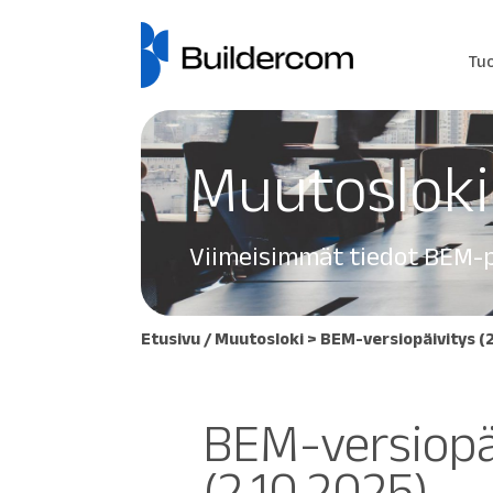
Tu
Muutosloki
Viimeisimmät tiedot BEM-p
Etusivu
/
Muutosloki
> BEM-versiopäivitys (2
BEM-versiopä
(2.10.2025)