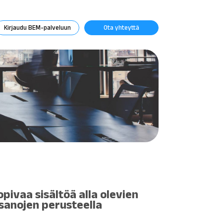
Kirjaudu BEM-palveluun
Ota yhteyttä
opivaa sisältöä alla olevien
sanojen perusteella