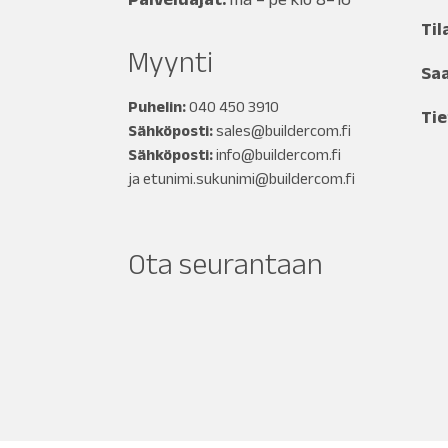
Til
Myynti
Sa
Puhelin:
040 450 3910
Tie
Sähköposti:
sales@buildercom.fi
Sähköposti:
info@buildercom.fi
ja
etunimi.sukunimi@buildercom.fi
Ota seurantaan