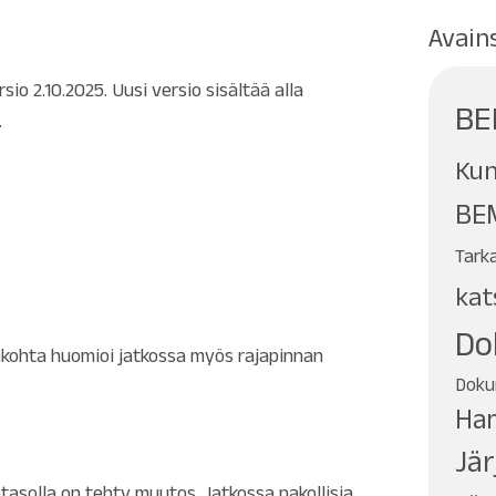
Avain
io 2.10.2025. Uusi versio sisältää alla
BE
.
Kun
BEM
Tark
kat
Do
kohta huomioi jatkossa myös rajapinnan
Doku
Han
Jär
asolla on tehty muutos. Jatkossa pakollisia