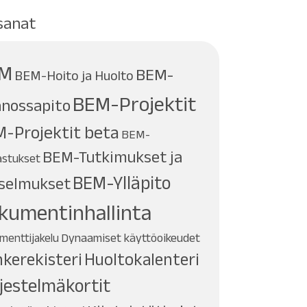
sanat
M
BEM-
BEM-Hoito ja Huolto
BEM-Projektit
nossapito
-Projektit beta
BEM-
BEM-Tutkimukset ja
astukset
BEM-Ylläpito
selmukset
kumentinhallinta
Dynaamiset käyttöoikeudet
menttijakelu
kerekisteri
Huoltokalenteri
jestelmäkortit