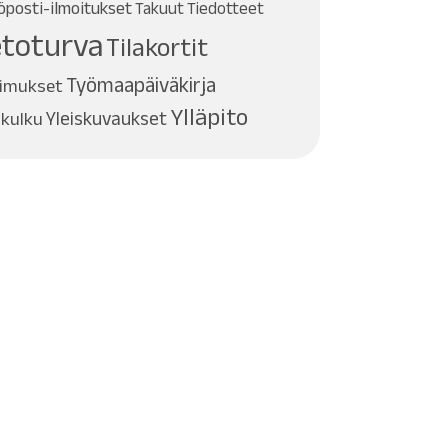
öposti-ilmoitukset
Takuut
Tiedotteet
etoturva
Tilakortit
Työmaapäiväkirja
imukset
Ylläpito
kulku
Yleiskuvaukset