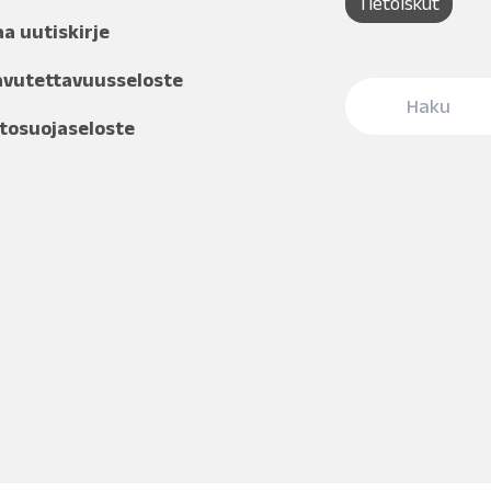
Tietoiskut
aa uutiskirje
avutettavuusseloste
tosuojaseloste