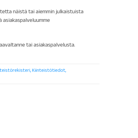
tta näistä tai aiemmin julkaistuista
ää asiakaspalveluumme
aavaltanne tai asiakaspalvelusta.
nteistörekisteri
Kiinteistötiedot