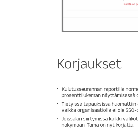
Korjaukset
Kulutusseurannan raportilla norme
prosenttilukeman näyttämisessä ol
Tietyissä tapauksissa huomattiin 
vaikka organisaatiolla ei ole SSO
Joissakin siirtymissä kaikki valiko
näkymään. Tämä on nyt korjattu.