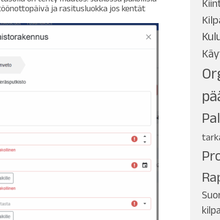
Kiin
öönottopäivä ja rasitusluokka jos kentät
Kilp
Kul
Käy
Or
pä
Pa
tark
Pro
Ra
Suor
kilp