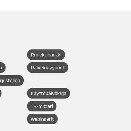
Projektipankki
a
Palvelupyynnöt
ärjestelmä
Käyttöpäiväkirja
TR-mittari
Webinaarit