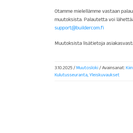
Otamme mielellämme vastaan palaute
muutoksista. Palautetta voi lähett
support@buildercom.fi
Muutoksista lisätietoja asiakasvast
3.10.2025
/
Muutosloki
/ Avainsanat:
Kii
Kulutusseuranta
Yleiskuvaukset