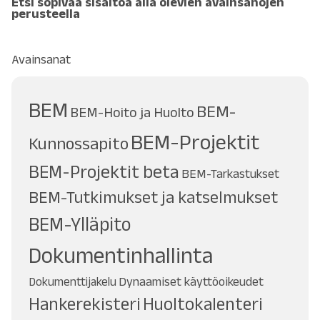
Etsi sopivaa sisältöä alla olevien avainsanojen
perusteella
Avainsanat
BEM
BEM-
BEM-Hoito ja Huolto
BEM-Projektit
Kunnossapito
BEM-Projektit beta
BEM-Tarkastukset
BEM-Tutkimukset ja katselmukset
BEM-Ylläpito
Dokumentinhallinta
Dynaamiset käyttöoikeudet
Dokumenttijakelu
Hankerekisteri
Huoltokalenteri