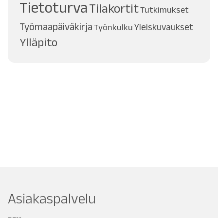
Tietoturva
Tilakortit
Tutkimukset
Työmaapäiväkirja
Työnkulku
Yleiskuvaukset
Ylläpito
Asiakaspalvelu