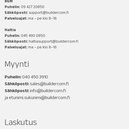
BEM
Puhelin:
09 427 20850
Sähköposti:
support@buildercom.fi
Palveluajat:
ma – pe klo 8–16
Haltia
Puhelin:
045 490 0850
Sähköposti:
haltiasupport@buildercom.fi
Palveluajat:
ma – pe klo 8–16
Myynti
Puhelin:
040 450 3910
Sähköposti:
sales@buildercom.fi
Sähköposti:
info@buildercom.fi
ja
etunimi.sukunimi@buildercom.fi
Laskutus