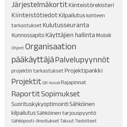
Järjestelmäkortit
Kiinteistörekisteri
Kiinteistötiedot
Kilpailutus
kohteen
Kulutusseuranta
tarkastukset
Käyttäjien hallinta
Kunnossapito
Mobiili
Organisaation
Ohjeet
pääkäyttäjä
Palvelupyynnöt
Projektipankki
projektin tarkastukset
Projektit
Rajapinnat
QR-koodi
Raportit
Sopimukset
Suorituskykyoptimointi
Sähköinen
kilpailutus
Sähköinen tarjouspyyntö
Sähköposti-ilmoitukset
Takuut
Tiedotteet