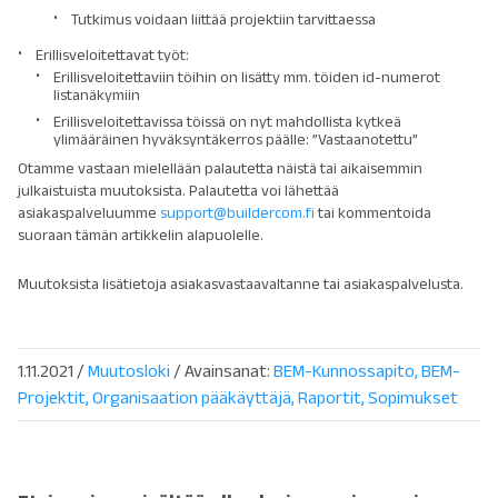
Tutkimus voidaan liittää projektiin tarvittaessa
Erillisveloitettavat työt:
Erillisveloitettaviin töihin on lisätty mm. töiden id-numerot
listanäkymiin
Erillisveloitettavissa töissä on nyt mahdollista kytkeä
ylimääräinen hyväksyntäkerros päälle: ”Vastaanotettu”
Otamme vastaan mielellään palautetta näistä tai aikaisemmin
julkaistuista muutoksista. Palautetta voi lähettää
asiakaspalveluumme
support@buildercom.fi
tai kommentoida
suoraan tämän artikkelin alapuolelle.
Muutoksista lisätietoja asiakasvastaavaltanne tai asiakaspalvelusta.
1.11.2021
/
Muutosloki
/ Avainsanat:
BEM-Kunnossapito
BEM-
Projektit
Organisaation pääkäyttäjä
Raportit
Sopimukset