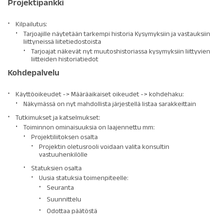
Projektipankki
Kilpailutus:
Tarjoajille näytetään tarkempi historia Kysymyksiin ja vastauksiin
liittyneissä liitetiedostoista
Tarjoajat näkevät nyt muutoshistoriassa kysymyksiin liittyvien
liitteiden historiatiedot
Kohdepalvelu
Käyttöoikeudet -> Määräaikaiset oikeudet -> kohdehaku:
Näkymässä on nyt mahdollista järjestellä listaa sarakkeittain
Tutkimukset ja katselmukset:
Toiminnon ominaisuuksia on laajennettu mm:
Projektiliitoksen osalta
Projektin oletusrooli voidaan valita konsultin
vastuuhenkilölle
Statuksien osalta
Uusia statuksia toimenpiteelle:
Seuranta
Suunnittelu
Odottaa päätöstä