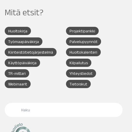
Mitä etsit?
Huoltokirja
Projektipankki
Työmaapäiväkirja
Palvelupyynnöt
Kiinteistötietojärjestelmä
Huoltokalenteri
Käyttöpäiväkirja
Kilpailutus
TR-mittari
Yhteystiedot
Webinaarit
Tietoiskut