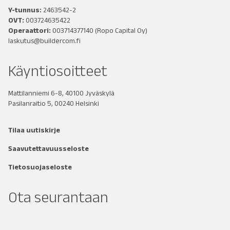
Y-tunnus:
2463542-2
OVT:
003724635422
Operaattori:
003714377140
(Ropo Capital Oy)
laskutus@buildercom.fi
Käyntiosoitteet
Mattilanniemi 6-8, 40100 Jyväskylä
Pasilanraitio 5, 00240 Helsinki
Tilaa uutiskirje
Saavutettavuusseloste
Tietosuojaseloste
Ota seurantaan