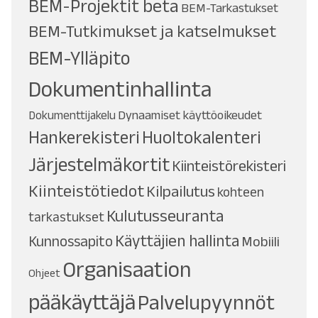
BEM-Projektit beta
BEM-Tarkastukset
BEM-Tutkimukset ja katselmukset
BEM-Ylläpito
Dokumentinhallinta
Dynaamiset käyttöoikeudet
Dokumenttijakelu
Hankerekisteri
Huoltokalenteri
Järjestelmäkortit
Kiinteistörekisteri
Kiinteistötiedot
Kilpailutus
kohteen
Kulutusseuranta
tarkastukset
Käyttäjien hallinta
Kunnossapito
Mobiili
Organisaation
Ohjeet
pääkäyttäjä
Palvelupyynnöt