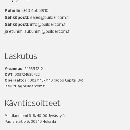
Puhelin:
040 450 3910
Sähköposti:
sales@buildercom.fi
Sähköposti:
info@buildercom.fi
ja
etunimi.sukunimi@buildercom.fi
Laskutus
Y-tunnus:
2463542-2
OVT:
003724635422
Operaattori:
003714377140
(Ropo Capital Oy)
laskutus@buildercom.fi
Käyntiosoitteet
Mattilanniemi 6-8, 40100 Jyväskylä
Pasilanraitio 5, 00240 Helsinki