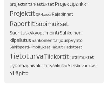
Projektipankki
projektin tarkastukset
Projektit
Rajapinnat
QR-koodi
Raportit
Sopimukset
Suorituskykyoptimointi
Sähköinen
kilpailutus
Sähköinen tarjouspyyntö
Sähköposti-ilmoitukset
Takuut
Tiedotteet
Tietoturva
Tilakortit
Tutkimukset
Työmaapäiväkirja
Työnkulku
Yleiskuvaukset
Ylläpito