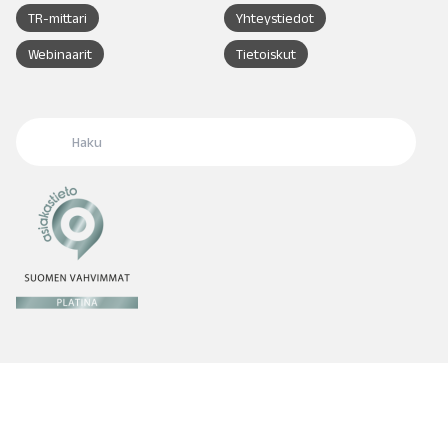
TR-mittari
Yhteystiedot
Webinaarit
Tietoiskut