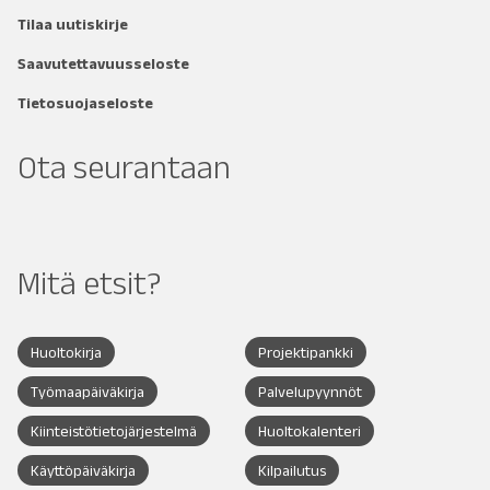
Tilaa uutiskirje
Saavutettavuusseloste
Tietosuojaseloste
Ota seurantaan
Mitä etsit?
Huoltokirja
Projektipankki
Työmaapäiväkirja
Palvelupyynnöt
Kiinteistötietojärjestelmä
Huoltokalenteri
Käyttöpäiväkirja
Kilpailutus