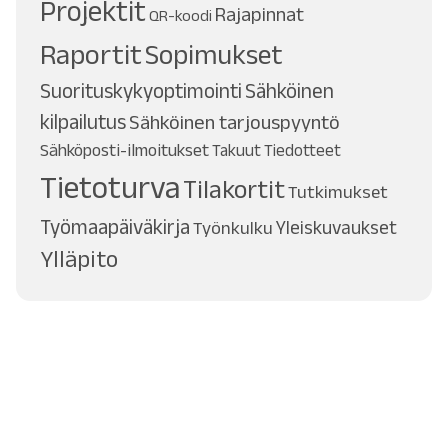
Projektit
Rajapinnat
QR-koodi
Raportit
Sopimukset
Suorituskykyoptimointi
Sähköinen
kilpailutus
Sähköinen tarjouspyyntö
Sähköposti-ilmoitukset
Takuut
Tiedotteet
Tietoturva
Tilakortit
Tutkimukset
Työmaapäiväkirja
Työnkulku
Yleiskuvaukset
Ylläpito