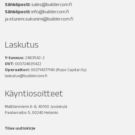
Sähköposti:
sales@buildercom.fi
Sähköposti:
info@buildercom.fi
ja
etunimi.sukunimi@buildercom.fi
Laskutus
Y-tunnus:
2463542-2
OVT:
003724635422
Operaattori:
003714377140
(Ropo Capital Oy)
laskutus@buildercom.fi
Käyntiosoitteet
Mattilanniemi 6-8, 40100 Jyväskylä
Pasilanraitio 5, 00240 Helsinki
Tilaa uutiskirje