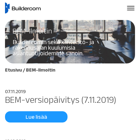
BEM-Ilmoitin
Buildercomin sekä kiinteistö- ja
rakennusalan kuulumisia
asiantuntijoidemme sanoin.
Etusivu
/
BEM-Ilmoitin
07.11.2019
BEM-versiopäivitys (7.11.2019)
Lue lisää