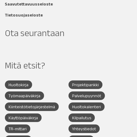
Saavutettavuusseloste
Tietosuojaseloste
Ota seurantaan
Mitä etsit?
Huoltokirja
Projektipankki
Työmaapäiväkirja
Palvelupyynnöt
Kiinteistötietojärjestelmä
Huoltokalenteri
Käyttöpäiväkirja
Kilpailutus
TR-mittari
Yhteystiedot