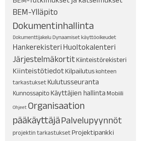
BEM-Tutkimukset ja katselmukset
BEM-Ylläpito
Dokumentinhallinta
Dynaamiset käyttöoikeudet
Dokumenttijakelu
Hankerekisteri
Huoltokalenteri
Järjestelmäkortit
Kiinteistörekisteri
Kiinteistötiedot
Kilpailutus
kohteen
Kulutusseuranta
tarkastukset
Käyttäjien hallinta
Kunnossapito
Mobiili
Organisaation
Ohjeet
pääkäyttäjä
Palvelupyynnöt
Projektipankki
projektin tarkastukset