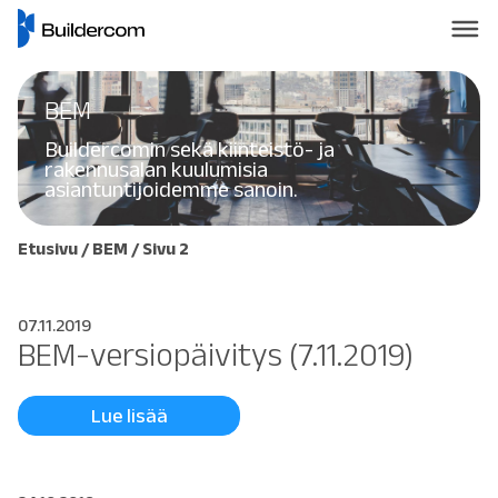
BEM
Buildercomin sekä kiinteistö- ja
rakennusalan kuulumisia
asiantuntijoidemme sanoin.
Etusivu
/
BEM
/
Sivu 2
07.11.2019
BEM-versiopäivitys (7.11.2019)
Lue lisää