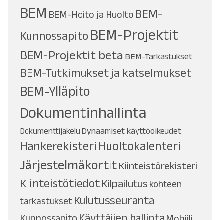
BEM
BEM-
BEM-Hoito ja Huolto
BEM-Projektit
Kunnossapito
BEM-Projektit beta
BEM-Tarkastukset
BEM-Tutkimukset ja katselmukset
BEM-Ylläpito
Dokumentinhallinta
Dynaamiset käyttöoikeudet
Dokumenttijakelu
Hankerekisteri
Huoltokalenteri
Järjestelmäkortit
Kiinteistörekisteri
Kiinteistötiedot
Kilpailutus
kohteen
Kulutusseuranta
tarkastukset
Käyttäjien hallinta
Kunnossapito
Mobiili