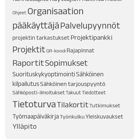
Organisaation
Ohjeet
pääkäyttäjä
Palvelupyynnöt
Projektipankki
projektin tarkastukset
Projektit
Rajapinnat
QR-koodi
Raportit
Sopimukset
Suorituskykyoptimointi
Sähköinen
kilpailutus
Sähköinen tarjouspyyntö
Sähköposti-ilmoitukset
Takuut
Tiedotteet
Tietoturva
Tilakortit
Tutkimukset
Työmaapäiväkirja
Työnkulku
Yleiskuvaukset
Ylläpito