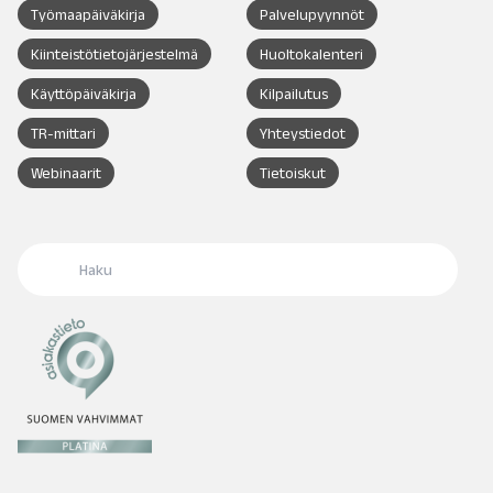
Työmaapäiväkirja
Palvelupyynnöt
Kiinteistötietojärjestelmä
Huoltokalenteri
Käyttöpäiväkirja
Kilpailutus
TR-mittari
Yhteystiedot
Webinaarit
Tietoiskut