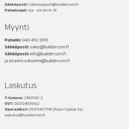
Sähköposti:
haltiasupport@buildercom.fi
Palveluajat:
ma – pe klo 8–16
Myynti
Puhelin:
040 450 3910
Sähköposti:
sales@buildercom.fi
Sähköposti:
info@buildercom.fi
ja
etunimi.sukunimi@buildercom.fi
Laskutus
Y-tunnus:
2463542-2
OVT:
003724635422
Operaattori:
003714377140
(Ropo Capital Oy)
laskutus@buildercom.fi