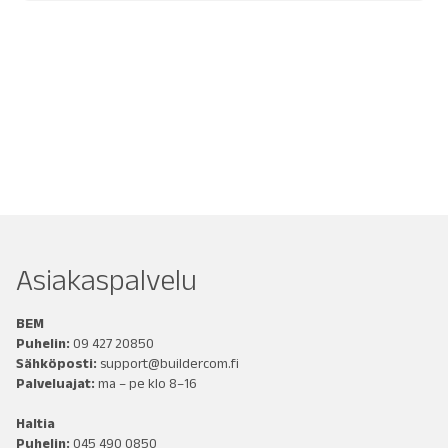
Asiakaspalvelu
BEM
Puhelin:
09 427 20850
Sähköposti:
support@buildercom.fi
Palveluajat:
ma – pe klo 8–16
Haltia
Puhelin:
045 490 0850