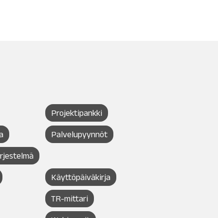
Projektipankki
a
Palvelupyynnöt
ärjestelmä
Käyttöpäiväkirja
TR-mittari