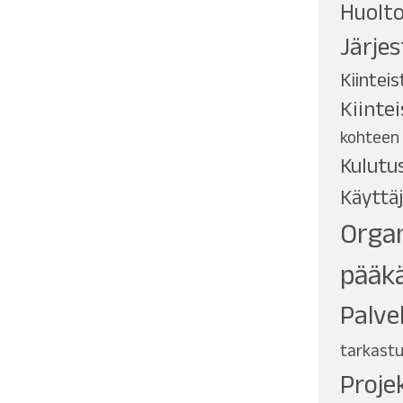
Huolto
Järjes
Kiinteis
Kiinte
kohteen
Kulutu
Käyttäj
Organ
pääkä
Palve
tarkast
Proje