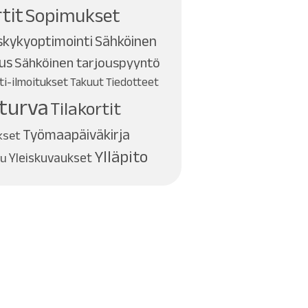
tit
Sopimukset
skykyoptimointi
Sähköinen
tus
Sähköinen tarjouspyyntö
i-ilmoitukset
Takuut
Tiedotteet
turva
Tilakortit
Työmaapäiväkirja
kset
Ylläpito
ku
Yleiskuvaukset