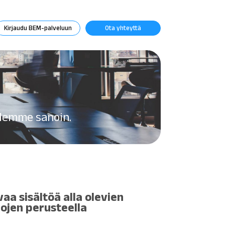
Kirjaudu BEM-palveluun
Ota yhteyttä
idemme sanoin.
vaa sisältöä alla olevien
ojen perusteella