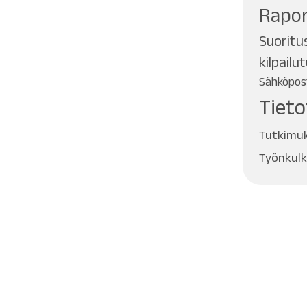
Rapor
Suoritu
kilpailu
Sähköpost
Tieto
Tutkimu
Työnkul