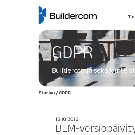
Tu
GDPR
Buildercomin sekä kiinteis
Etusivu
/
GDPR
15.10.2018
BEM-versiopäivity