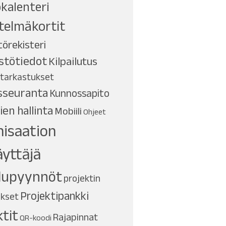
kalenteri
telmäkortit
törekisteri
istötiedot
Kilpailutus
 tarkastukset
sseuranta
Kunnossapito
ien hallinta
Mobiili
Ohjeet
isaation
yttäjä
lupyynnöt
projektin
Projektipankki
ukset
ktit
Rajapinnat
QR-koodi