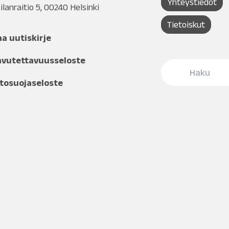
Yhteystiedot
ilanraitio 5, 00240 Helsinki
Tietoiskut
aa uutiskirje
avutettavuusseloste
tosuojaseloste