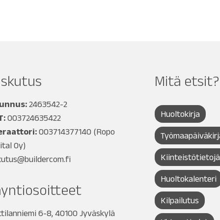
askutus
Mitä etsit?
tunnus:
2463542-2
Huoltokirja
T:
003724635422
raattori:
003714377140
(Ropo
Työmaapäiväkirj
ital Oy)
Kiinteistötietoj
kutus@buildercom.fi
Huoltokalenteri
yntiosoitteet
Kilpailutus
tilanniemi 6-8, 40100 Jyväskylä