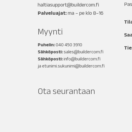
Pas
haltiasupport@buildercom.fi
Palveluajat:
ma – pe klo 8–16
Til
Myynti
Sa
Puhelin:
040 450 3910
Tie
Sähköposti:
sales@buildercom.fi
Sähköposti:
info@buildercom.fi
ja
etunimi.sukunimi@buildercom.fi
Ota seurantaan