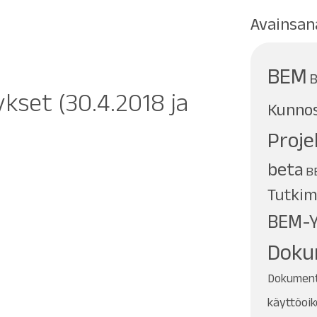
Avainsan
BEM
B
kset (30.4.2018 ja
Kunnos
Proje
beta
B
Tutkim
BEM-Y
Doku
Dokumentt
käyttöoi