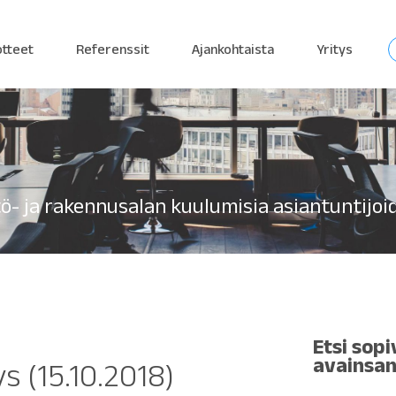
otteet
Referenssit
Ajankohtaista
Yritys
tö- ja rakennusalan kuulumisia asiantuntijo
Etsi sopi
avainsan
s (15.10.2018)