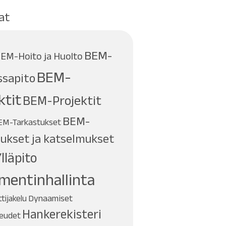
at
BEM-
EM-Hoito ja Huolto
BEM-
sapito
ktit
BEM-Projektit
BEM-
EM-Tarkastukset
ukset ja katselmukset
lläpito
mentinhallinta
Dynaamiset
ijakelu
Hankerekisteri
keudet