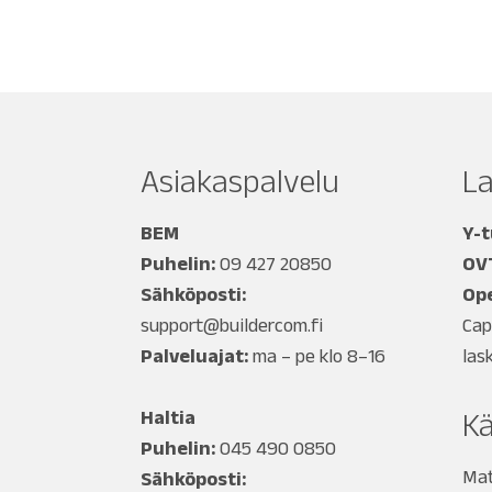
Asiakaspalvelu
L
BEM
Y-
Puhelin:
09 427 20850
OV
Sähköposti:
Ope
support@buildercom.fi
Cap
Palveluajat:
ma – pe klo 8–16
las
Haltia
Kä
Puhelin:
045 490 0850
Mat
Sähköposti: