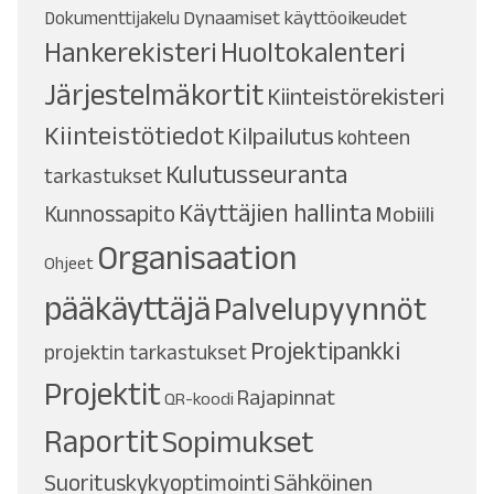
Dynaamiset käyttöoikeudet
Dokumenttijakelu
Hankerekisteri
Huoltokalenteri
Järjestelmäkortit
Kiinteistörekisteri
Kiinteistötiedot
Kilpailutus
kohteen
Kulutusseuranta
tarkastukset
Käyttäjien hallinta
Kunnossapito
Mobiili
Organisaation
Ohjeet
pääkäyttäjä
Palvelupyynnöt
Projektipankki
projektin tarkastukset
Projektit
Rajapinnat
QR-koodi
Raportit
Sopimukset
Suorituskykyoptimointi
Sähköinen