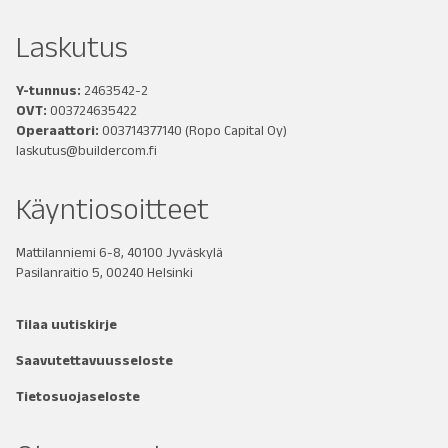
Laskutus
Y-tunnus:
2463542-2
OVT:
003724635422
Operaattori:
003714377140
(Ropo Capital Oy)
laskutus@buildercom.fi
Käyntiosoitteet
Mattilanniemi 6-8, 40100 Jyväskylä
Pasilanraitio 5, 00240 Helsinki
Tilaa uutiskirje
Saavutettavuusseloste
Tietosuojaseloste