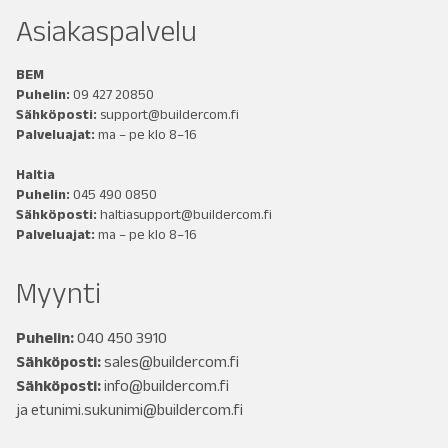
Asiakaspalvelu
BEM
Puhelin:
09 427 20850
Sähköposti:
support@buildercom.fi
Palveluajat:
ma – pe klo 8–16
Haltia
Puhelin:
045 490 0850
Sähköposti:
haltiasupport@buildercom.fi
Palveluajat:
ma – pe klo 8–16
Myynti
Puhelin:
040 450 3910
Sähköposti:
sales@buildercom.fi
Sähköposti:
info@buildercom.fi
ja
etunimi.sukunimi@buildercom.fi