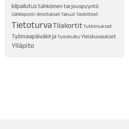
kilpailutus
Sähköinen tarjouspyyntö
Sähköposti-ilmoitukset
Takuut
Tiedotteet
Tietoturva
Tilakortit
Tutkimukset
Työmaapäiväkirja
Työnkulku
Yleiskuvaukset
Ylläpito