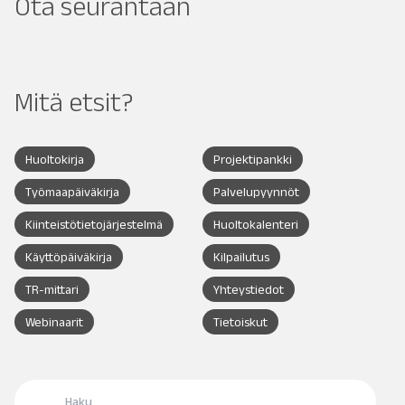
Ota seurantaan
Mitä etsit?
Huoltokirja
Projektipankki
Työmaapäiväkirja
Palvelupyynnöt
Kiinteistötietojärjestelmä
Huoltokalenteri
Käyttöpäiväkirja
Kilpailutus
TR-mittari
Yhteystiedot
Webinaarit
Tietoiskut