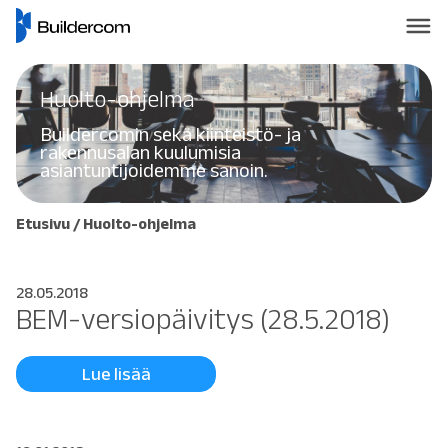
Huolto-ohjelma
Buildercomin sekä kiinteistö- ja
rakennusalan kuulumisia
asiantuntijoidemme sanoin.
Etusivu
/
Huolto-ohjelma
28.05.2018
BEM-versiopäivitys (28.5.2018)
Lue lisää