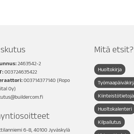
askutus
Mitä etsit?
tunnus:
2463542-2
Huoltokirja
T:
003724635422
raattori:
003714377140
(Ropo
Työmaapäiväkirj
ital Oy)
Kiinteistötietoj
kutus@buildercom.fi
Huoltokalenteri
yntiosoitteet
Kilpailutus
tilanniemi 6-8, 40100 Jyväskylä