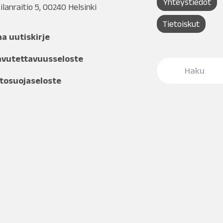
Yhteystiedot
ilanraitio 5, 00240 Helsinki
Tietoiskut
aa uutiskirje
avutettavuusseloste
tosuojaseloste