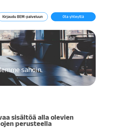
Kirjaudu BEM-palveluun
Ota yhteyttä
idemme sanoin.
vaa sisältöä alla olevien
ojen perusteella