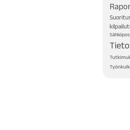
Rapor
Suoritu
kilpailu
Sähköpost
Tieto
Tutkimu
Työnkul