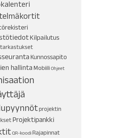
kalenteri
telmäkortit
törekisteri
istötiedot
Kilpailutus
 tarkastukset
sseuranta
Kunnossapito
ien hallinta
Mobiili
Ohjeet
isaation
yttäjä
lupyynnöt
projektin
Projektipankki
ukset
ktit
Rajapinnat
QR-koodi