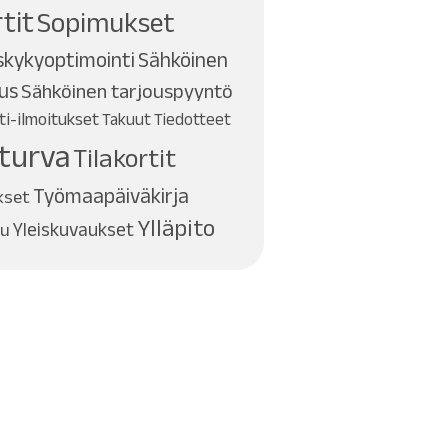
tit
Sopimukset
skykyoptimointi
Sähköinen
tus
Sähköinen tarjouspyyntö
i-ilmoitukset
Takuut
Tiedotteet
turva
Tilakortit
Työmaapäiväkirja
kset
Ylläpito
ku
Yleiskuvaukset