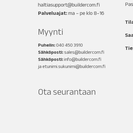
Pas
haltiasupport@buildercom.fi
Palveluajat:
ma – pe klo 8–16
Til
Myynti
Sa
Puhelin:
040 450 3910
Tie
Sähköposti:
sales@buildercom.fi
Sähköposti:
info@buildercom.fi
ja
etunimi.sukunimi@buildercom.fi
Ota seurantaan