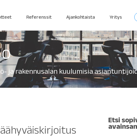
otteet
Referenssit
Ajankohtaista
Yritys
io
tö- ja rakennusalan kuulumisia asiantuntijo
Etsi sopi
avainsan
äähyväiskirjoitus