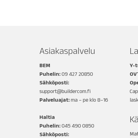
Asiakaspalvelu
L
BEM
Y-
Puhelin:
09 427 20850
OV
Sähköposti:
Ope
support@buildercom.fi
Cap
Palveluajat:
ma – pe klo 8–16
las
Haltia
Kä
Puhelin:
045 490 0850
Mat
Sähköposti: