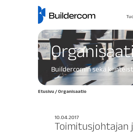
Tu
Organisaat
Buildercomin sekä kiinteis
Etusivu
/
Organisaatio
10.04.2017
Toimitusjohtajan j