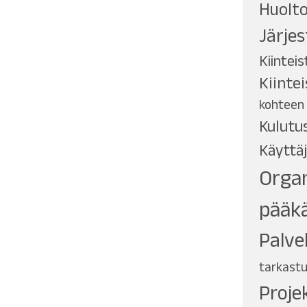
Huolto
Järjes
Kiinteis
Kiinte
kohteen
Kulutu
Käyttäj
Organ
pääkä
Palve
tarkast
Proje