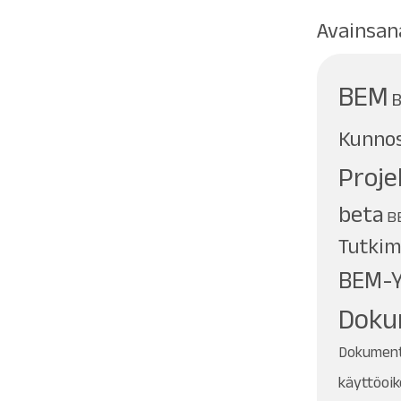
Avainsan
BEM
B
Kunnos
Proje
beta
B
Tutkim
BEM-Y
Doku
Dokumentt
käyttöoi