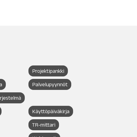
Projektipankki
a
Palvelupyynnöt
ärjestelmä
Käyttöpäiväkirja
TR-mittari