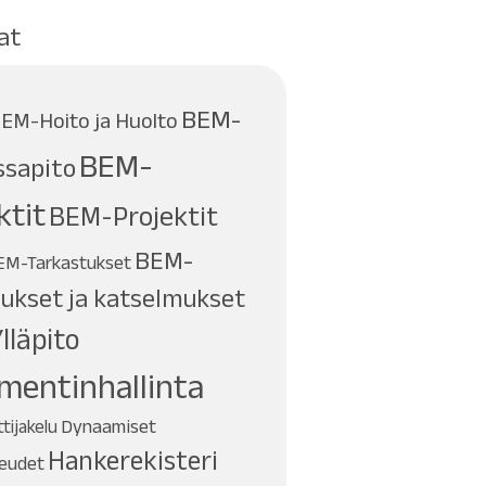
at
BEM-
EM-Hoito ja Huolto
BEM-
sapito
ktit
BEM-Projektit
BEM-
EM-Tarkastukset
ukset ja katselmukset
lläpito
mentinhallinta
Dynaamiset
ijakelu
Hankerekisteri
keudet