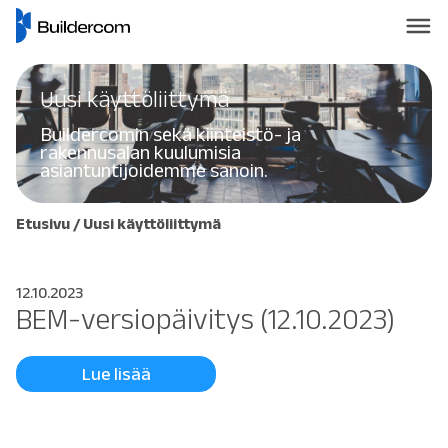
Uusi käyttöliittymä
Buildercomin sekä kiinteistö- ja
rakennusalan kuulumisia
asiantuntijoidemme sanoin.
Etusivu
/
Uusi käyttöliittymä
12.10.2023
BEM-versiopäivitys (12.10.2023)
Lue lisää