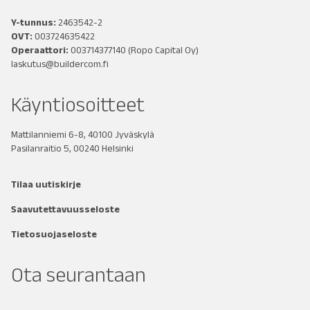
Y-tunnus:
2463542-2
OVT:
003724635422
Operaattori:
003714377140
(Ropo Capital Oy)
laskutus@buildercom.fi
Käyntiosoitteet
Mattilanniemi 6-8, 40100 Jyväskylä
Pasilanraitio 5, 00240 Helsinki
Tilaa uutiskirje
Saavutettavuusseloste
Tietosuojaseloste
Ota seurantaan