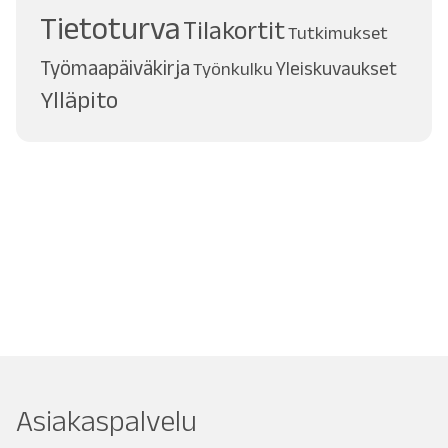
Tietoturva
Tilakortit
Tutkimukset
Työmaapäiväkirja
Työnkulku
Yleiskuvaukset
Ylläpito
Asiakaspalvelu