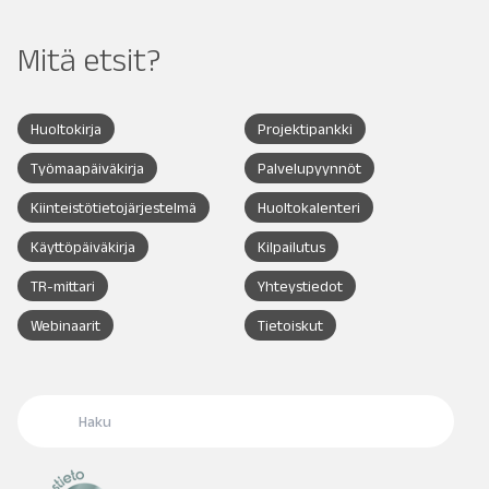
Mitä etsit?
Huoltokirja
Projektipankki
Työmaapäiväkirja
Palvelupyynnöt
Kiinteistötietojärjestelmä
Huoltokalenteri
Käyttöpäiväkirja
Kilpailutus
TR-mittari
Yhteystiedot
Webinaarit
Tietoiskut