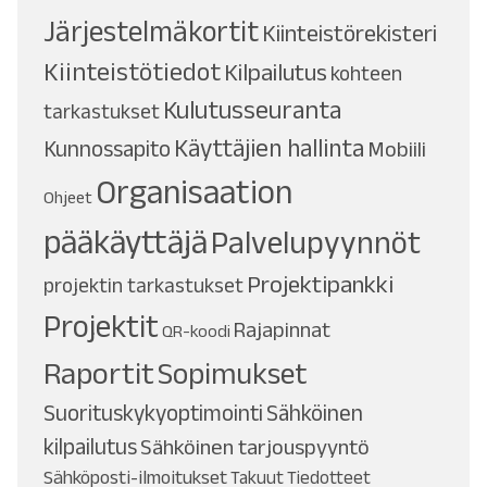
Järjestelmäkortit
Kiinteistörekisteri
Kiinteistötiedot
Kilpailutus
kohteen
Kulutusseuranta
tarkastukset
Käyttäjien hallinta
Kunnossapito
Mobiili
Organisaation
Ohjeet
pääkäyttäjä
Palvelupyynnöt
Projektipankki
projektin tarkastukset
Projektit
Rajapinnat
QR-koodi
Raportit
Sopimukset
Suorituskykyoptimointi
Sähköinen
kilpailutus
Sähköinen tarjouspyyntö
Sähköposti-ilmoitukset
Takuut
Tiedotteet