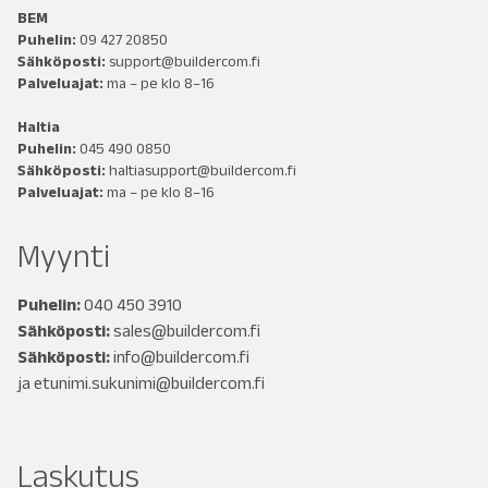
BEM
Puhelin:
09 427 20850
Sähköposti:
support@buildercom.fi
Palveluajat:
ma – pe klo 8–16
Haltia
Puhelin:
045 490 0850
Sähköposti:
haltiasupport@buildercom.fi
Palveluajat:
ma – pe klo 8–16
Myynti
Puhelin:
040 450 3910
Sähköposti:
sales@buildercom.fi
Sähköposti:
info@buildercom.fi
ja
etunimi.sukunimi@buildercom.fi
Laskutus