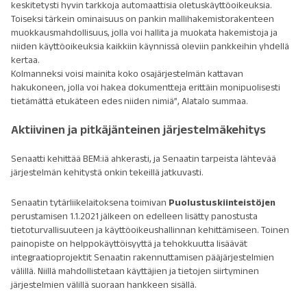
keskitetysti hyvin tarkkoja automaattisia oletuskäyttöoikeuksia.
Toiseksi tärkein ominaisuus on pankin mallihakemistorakenteen
muokkausmahdollisuus, jolla voi hallita ja muokata hakemistoja ja
niiden käyttöoikeuksia kaikkiin käynnissä oleviin pankkeihin yhdellä
kertaa.
Kolmanneksi voisi mainita koko osajärjestelmän kattavan
hakukoneen, jolla voi hakea dokumentteja erittäin monipuolisesti
tietämättä etukäteen edes niiden nimiä”, Alatalo summaa.
Aktiivinen ja pitkäjänteinen järjestelmäkehitys
Senaatti kehittää BEM:iä ahkerasti, ja Senaatin tarpeista lähtevää
järjestelmän kehitystä onkin tekeillä jatkuvasti.
Senaatin tytärliikelaitoksena toimivan
Puolustuskiinteistöjen
perustamisen 1.1.2021 jälkeen on edelleen lisätty panostusta
tietoturvallisuuteen ja käyttöoikeushallinnan kehittämiseen. Toinen
painopiste on helppokäyttöisyyttä ja tehokkuutta lisäävät
integraatioprojektit Senaatin rakennuttamisen pääjärjestelmien
välillä. Niillä mahdollistetaan käyttäjien ja tietojen siirtyminen
järjestelmien välillä suoraan hankkeen sisällä.