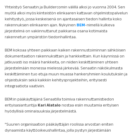
Yhteistyö Senaatin ja Buildercomin välillä alkoi jo vuonna 2004. Sen
myötä alkoi myös kiinteistön elinkaaren kattavan ohjelmistopalvelun
kehitystyö, jossa keskeisenä on ajantasaisen tiedon hallinta koko
rakennuksen elinkaaren ajan. Nykyinen
BEM
-nimellä kulkeva
järjestelmä on vakiinnuttanut paikkansa osana kotimaista
rakennetun ympäristön tiedonhallintaa.
BEM kokoaa yhteen paikkaan kaiken rakennustoiminnan sähköisen
dokumentaation rakennuksittain ja hankkeittain. Kun käynnissä on
jatkuvasti iso määrä hankkeita, on niiden keskittäminen yhteen
järjestelmään monessa mielessä järkevää. Senaatin näkökulmasta
keskittäminen tuo etuja muun muassa hankeryhmien koulutuksiin ja
ohjeistuksiin sekä kaikkiin kehitysprojekteihin, erityisesti
integraatiota vaativiin.
BEM:in pääkäyttäjänä Senaatilla toimiva rakennuttamistiedon
erityisasiantuntija
Kari Alatalo
nostaa esiin muutamia erityisen
hyödyllisiä ominaisuuksia järjestelmästä.
”Suuren organisaation pääkäyttäjän roolissa arvostan eniten
dynaamista käyttöoikeushallintaa, jolla pystyn järjestämään