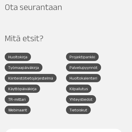
Ota seurantaan
Mitä etsit?
Huoltokirja
Projektipankki
Työmaapäiväkirja
Palvelupyynnöt
Kiinteistötietojärjestelmä
Huoltokalenteri
Käyttöpäiväkirja
Kilpailutus
TR-mittari
Yhteystiedot
Webinaarit
Tietoiskut