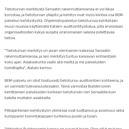
Tietoturvan merkitystä Senaatin rakennuttamisessa ei voi liikaa
korostaa, ja tietoturvan ylläpito ja kehitys ovat myös kiinteä osa BEM-
palvelun kehitystyötä. Ohjelmistopalvelun tietoturvaa kehitetään
muun muassa käyttämällä Katakri-auditointityökalua, jolla arvioidaan
organisaatioiden kykyä suojata viranomaisen salassa pidettävää
tietoa.
”Tietoturvan merkitys on aivan olennainen kaikessa Senaatin
rakennuttamisessa, ja sen merkitys tuntuu kasvavan entisestään
koko ajan. Asiakaskunta vaatii sitä meiltä ja me palveluiden
toimittajilta”, Alatalo kertoo.
BEM-palvelu on ollut toistuvasti tietoturva-auditointien kohteena, ja
on varmasti tulevaisuudessakin. Tämä varmistaa Buildercomin
kehittämien palveluiden korkean tietoturvan niin Senaatilla kuin
kaikilla muillakin asiakkailla.
Pitkäjänteisen kehitystyön ytimessä ovat luottamus ja avoimuus sekä
kumppanin toimintatapojen tuntemus puolin ja toisin.
”Yhteistyö Buildercomin kanssa on sujunut hyvin. Olen ollut mukana