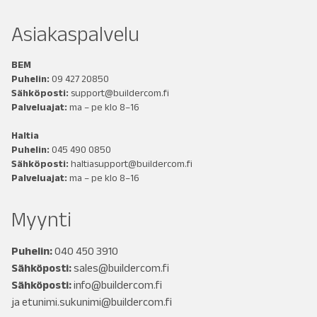
Asiakaspalvelu
BEM
Puhelin:
09 427 20850
Sähköposti:
support@buildercom.fi
Palveluajat:
ma – pe klo 8–16
Haltia
Puhelin:
045 490 0850
Sähköposti:
haltiasupport@buildercom.fi
Palveluajat:
ma – pe klo 8–16
Myynti
Puhelin:
040 450 3910
Sähköposti:
sales@buildercom.fi
Sähköposti:
info@buildercom.fi
ja
etunimi.sukunimi@buildercom.fi