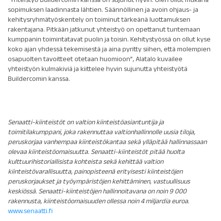
sopimuksen laadinnasta lähtien. Säännöllinen ja avoin ohjaus- ja
kehitysryhmätyöskentely on toiminut tärkeänä luottamuksen
rakentajana. Pitkään jatkunut yhteistyö on opettanut tuntemaan
kumppanin toimintatavat puolin ja toisin. Kehitystyössä on ollut kyse
koko ajan yhdessä tekemisestä ja aina pyritty siihen, että molempien
osapuolten tavoitteet otetaan huomioon”, Alatalo kuvailee
yhteistyön kulmakiviä ja kiittelee hyvin sujunutta yhteistyötä
Buildercomin kanssa.
Senaatti-kiinteistöt on valtion kiinteistöasiantuntija ja
toimitilakumppani, joka rakennuttaa valtionhallinnolle uusia tiloja,
peruskorjaa vanhempaa kiinteistökantaa sekä ylläpitää hallinnassaan
olevaa kiinteistöomaisuutta. Senaatti-kiinteistöt pitää huolta
kulttuurihistoriallisista kohteista sekä kehittää valtion
kiinteistövarallisuutta, painopisteenä erityisesti kiinteistöjen
peruskorjaukset ja työympäristöjen kehittäminen, vastuullisuus
keskiössä.
Senaatti-kiinteistöjen hallinnoitavana on noin 9 000
rakennusta, kiinteistöomaisuuden ollessa noin 4 miljardia euroa.
www.senaatti.fi