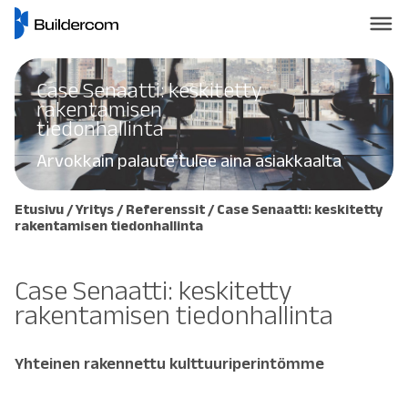
Case Senaatti: keskitetty
rakentamisen
tiedonhallinta
Arvokkain palaute tulee aina asiakkaalta
Etusivu
/
Yritys
/
Referenssit
/ Case Senaatti: keskitetty
rakentamisen tiedonhallinta
Case Senaatti: keskitetty
rakentamisen tiedonhallinta
Yhteinen rakennettu kulttuuriperintömme