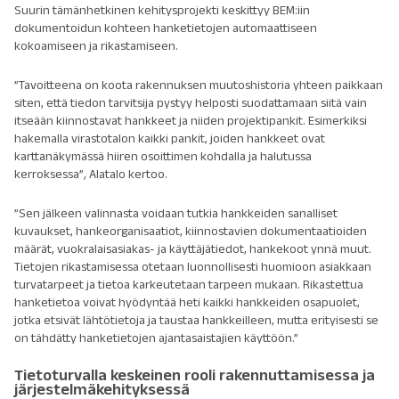
Suurin tämänhetkinen kehitysprojekti keskittyy BEM:iin
dokumentoidun kohteen hanketietojen automaattiseen
kokoamiseen ja rikastamiseen.
”Tavoitteena on koota rakennuksen muutoshistoria yhteen paikkaan
siten, että tiedon tarvitsija pystyy helposti suodattamaan siitä vain
itseään kiinnostavat hankkeet ja niiden projektipankit. Esimerkiksi
hakemalla virastotalon kaikki pankit, joiden hankkeet ovat
karttanäkymässä hiiren osoittimen kohdalla ja halutussa
kerroksessa”
,
Alatalo kertoo.
”Sen jälkeen valinnasta voidaan tutkia hankkeiden sanalliset
kuvaukset, hankeorganisaatiot, kiinnostavien dokumentaatioiden
määrät, vuokralaisasiakas- ja käyttäjätiedot, hankekoot ynnä muut.
Tietojen rikastamisessa otetaan luonnollisesti huomioon asiakkaan
turvatarpeet ja tietoa karkeutetaan tarpeen mukaan. Rikastettua
hanketietoa voivat hyödyntää heti kaikki hankkeiden osapuolet,
jotka etsivät lähtötietoja ja taustaa hankkeilleen, mutta erityisesti se
on tähdätty hanketietojen ajantasaistajien käyttöön.”
Tietoturvalla keskeinen rooli rakennuttamisessa ja
järjestelmäkehityksessä