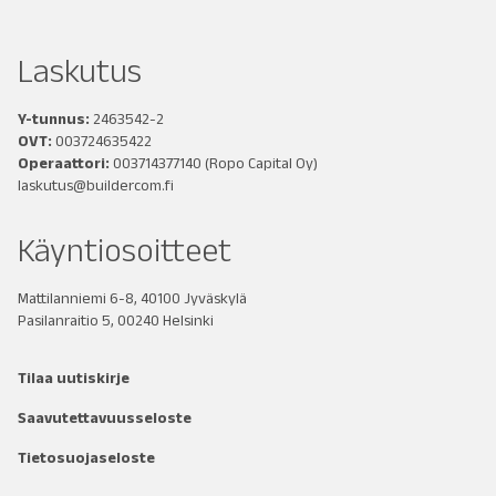
Laskutus
Y-tunnus:
2463542-2
OVT:
003724635422
Operaattori:
003714377140
(Ropo Capital Oy)
laskutus@buildercom.fi
Käyntiosoitteet
Mattilanniemi 6-8, 40100 Jyväskylä
Pasilanraitio 5, 00240 Helsinki
Tilaa uutiskirje
Saavutettavuusseloste
Tietosuojaseloste