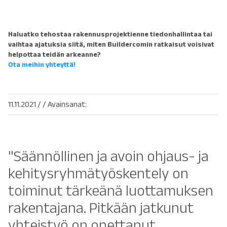
Haluatko tehostaa rakennusprojektienne tiedonhallintaa tai
vaihtaa ajatuksia siitä, miten Buildercomin ratkaisut voisivat
helpottaa teidän arkeanne?
Ota meihin yhteyttä!
11.11.2021
/
/ Avainsanat:
"Säännöllinen ja avoin ohjaus- ja
kehitysryhmätyöskentely on
toiminut tärkeänä luottamuksen
rakentajana. Pitkään jatkunut
yhteistyö on opettanut