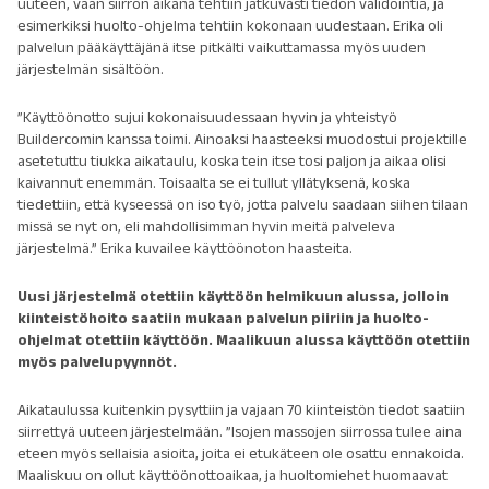
uuteen, vaan siirron aikana tehtiin jatkuvasti tiedon validointia, ja
esimerkiksi huolto-ohjelma tehtiin kokonaan uudestaan. Erika oli
palvelun pääkäyttäjänä itse pitkälti vaikuttamassa myös uuden
järjestelmän sisältöön.
”Käyttöönotto sujui kokonaisuudessaan hyvin ja yhteistyö
Buildercomin kanssa toimi. Ainoaksi haasteeksi muodostui projektille
asetetuttu tiukka aikataulu, koska tein itse tosi paljon ja aikaa olisi
kaivannut enemmän. Toisaalta se ei tullut yllätyksenä, koska
tiedettiin, että kyseessä on iso työ, jotta palvelu saadaan siihen tilaan
missä se nyt on, eli mahdollisimman hyvin meitä palveleva
järjestelmä.” Erika kuvailee käyttöönoton haasteita.
Uusi järjestelmä otettiin käyttöön helmikuun alussa, jolloin
kiinteistöhoito saatiin mukaan palvelun piiriin ja huolto-
ohjelmat otettiin käyttöön. Maalikuun alussa käyttöön otettiin
myös palvelupyynnöt.
Aikataulussa kuitenkin pysyttiin ja vajaan 70 kiinteistön tiedot saatiin
siirrettyä uuteen järjestelmään. ”Isojen massojen siirrossa tulee aina
eteen myös sellaisia asioita, joita ei etukäteen ole osattu ennakoida.
Maaliskuu on ollut käyttöönottoaikaa, ja huoltomiehet huomaavat