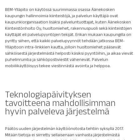
BEM-Ylläpito on käytössä suurimmassa osassa Äänekosken
kaupungin hallinnoimia kiinteistöjä, ja palvelun käyttäjiä ovat
kaupunkiorganisaation lisäksi palveluntuottajat, kuten Äänekosken
Kiinteistönhoito Oy, huoltomiehet, rakennuspuoli sekä kiinteistöjen
käyttäjät eli palvelupyyntöjen tekijät. Erikan mukaan kaupungilla on
pyritty siihen, että kaikki palvelupyynnöt tehdään jatkossa BEM-
Ylläpitoon intra-linkkien kautta, jolloin huoltomiehet pääsevät
sähköisestä järjestelmästä helposti käsiksi pyyntöihin, ja aikaa vievät
puhelinrumba ja sähköpostiviestit vähenevät. Palvelun
mobiilikäyttöisyys tekee viestinnästä avointa ja helppoa.
Teknologiapäivityksen
tavoitteena mahdollisimman
hyvin palveleva järjestelmä
Päätös uuden järjestelmän käyttöönotosta tehtiin syksyllä 2017.
Mitään tietoja ei siirretty sellaisenaan vanhasta järjestelmästä