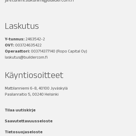
Laskutus
Y-tunnus:
2463542-2
OVT:
003724635422
Operaattori:
003714377140
(Ropo Capital Oy)
laskutus@buildercom.fi
Käyntiosoitteet
Mattilanniemi 6-8, 40100 Jyväskylä
Pasilanraitio 5, 00240 Helsinki
Tilaa uutiskirje
Saavutettavuusseloste
Tietosuojaseloste