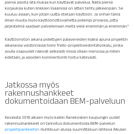
pieniä asioita sitä mukaa kun käyttävät palvelua. Näitä pieniä
korjauksia kuten linkkien lisäämisiä on sitten tehty jälkeenpäin. Se
kuuluu asiaan, kun jotain uutta otetaan käyttöön. Ja onhan tämä
ilman muuta myös käyttöönottovaihetta pidempi prosessi, jotta
järjestelmä saadaan palvelemaan meitä vielä enemmän ja enemmän.”
Käyttöönoton aikana pidettyjen palavereiden lisäksi apuna projektin
aikaisessa viestinnässä toimi Trello-projektiviestintätyökalu, jonka
avulla osapuolet näkivät selkeästi missä ollaan menossa ja miten
edetään, ja asioiden kommentointi hoitui kätevästi.
Jatkossa myös
rakennushankkeet
dokumentoidaan BEM-palveluun
Keväästä 2018 alkaen myös kaikki Äänekosken kaupungin uudet
rakennushankkeet on tarkoitus dokumentoida BEM-palvelun
projektipankkeihin
. Huhtikuun alussa suunnitteluun lähtevä Alkulan