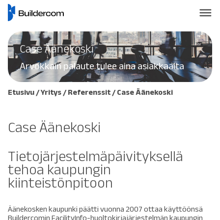
Case Äänekoski
Arvokkain palaute tulee aina asiakkaalta
Etusivu
/
Yritys
/
Referenssit
/ Case Äänekoski
Case Äänekoski
Tietojärjestelmäpäivityksellä
tehoa kaupungin
kiinteistönpitoon
Äänekosken kaupunki päätti vuonna 2007 ottaa käyttöönsä
Buildercomin FacilityInfo-huoltokirjajärjestelmän kaupungin