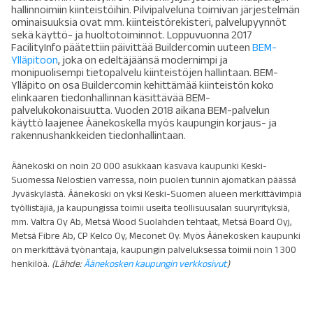
hallinnoimiin kiinteistöihin. Pilvipalveluna toimivan järjestelmän
ominaisuuksia ovat mm. kiinteistörekisteri, palvelupyynnöt
sekä käyttö- ja huoltotoiminnot. Loppuvuonna 2017
FacilityInfo päätettiin päivittää Buildercomin uuteen
BEM-
Ylläpitoon
, joka on edeltäjäänsä modernimpi ja
monipuolisempi tietopalvelu kiinteistöjen hallintaan. BEM-
Ylläpito on osa Buildercomin kehittämää kiinteistön koko
elinkaaren tiedonhallinnan käsittävää BEM-
palvelukokonaisuutta. Vuoden 2018 aikana BEM-palvelun
käyttö laajenee Äänekoskella myös kaupungin korjaus- ja
rakennushankkeiden tiedonhallintaan.
Äänekoski on noin 20 000 asukkaan kasvava kaupunki Keski-
Suomessa Nelostien varressa, noin puolen tunnin ajomatkan päässä
Jyväskylästä. Äänekoski on yksi Keski-Suomen alueen merkittävimpiä
työllistäjiä, ja kaupungissa toimii useita teollisuusalan suuryrityksiä,
mm. Valtra Oy Ab, Metsä Wood Suolahden tehtaat, Metsä Board Oyj,
Metsä Fibre Ab, CP Kelco Oy, Meconet Oy. Myös Äänekosken kaupunki
on merkittävä työnantaja, kaupungin palveluksessa toimii noin 1 300
henkilöä.
(Lähde:
Äänekosken kaupungin verkkosivut
)