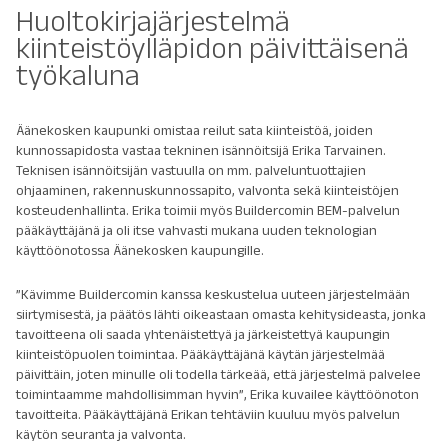
Huoltokirjajärjestelmä
kiinteistöylläpidon päivittäisenä
työkaluna
Äänekosken kaupunki omistaa reilut sata kiinteistöä, joiden
kunnossapidosta vastaa tekninen isännöitsijä Erika Tarvainen.
Teknisen isännöitsijän vastuulla on mm. palveluntuottajien
ohjaaminen, rakennuskunnossapito, valvonta sekä kiinteistöjen
kosteudenhallinta. Erika toimii myös Buildercomin BEM-palvelun
pääkäyttäjänä ja oli itse vahvasti mukana uuden teknologian
käyttöönotossa Äänekosken kaupungille.
”Kävimme Buildercomin kanssa keskustelua uuteen järjestelmään
siirtymisestä, ja päätös lähti oikeastaan omasta kehitysideasta, jonka
tavoitteena oli saada yhtenäistettyä ja järkeistettyä kaupungin
kiinteistöpuolen toimintaa. Pääkäyttäjänä käytän järjestelmää
päivittäin, joten minulle oli todella tärkeää, että järjestelmä palvelee
toimintaamme mahdollisimman hyvin”, Erika kuvailee käyttöönoton
tavoitteita. Pääkäyttäjänä Erikan tehtäviin kuuluu myös palvelun
käytön seuranta ja valvonta.