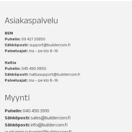
Asiakaspalvelu
BEM
Puhelin:
09 427 20850
Sähköposti:
support@buildercom.fi
Palveluajat:
ma – pe klo 8–16
Haltia
Puhelin:
045 490 0850
Sähköposti:
haltiasupport@buildercom.fi
Palveluajat:
ma – pe klo 8–16
Myynti
Puhelin:
040 450 3910
Sähköposti:
sales@buildercom.fi
Sähköposti:
info@buildercom.fi
ja
etunimi.sukunimi@buildercom.fi