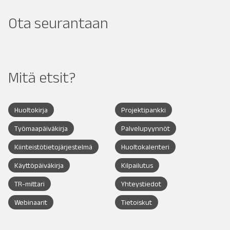
Ota seurantaan
Mitä etsit?
Huoltokirja
Projektipankki
Työmaapäiväkirja
Palvelupyynnöt
Kiinteistötietojärjestelmä
Huoltokalenteri
Käyttöpäiväkirja
Kilpailutus
TR-mittari
Yhteystiedot
Webinaarit
Tietoiskut