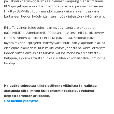
päiväkodin peruskorjaus tulee olemaan kaupungin ensimmäinen
BEM-projektipankkiin dokumentoitava hanke, joka valmistuessaan
linkittyy BEM-Ylläpitoon, mahdollistaen kaiken rakennusaikana
kertyneen tiedon hyödyntämisen myös kiinteistön käytön aikana.
Erika Tarvainen tulee toiminaan myös yhtenä projektipuolen
pääkäyttäjänä Äänekoskella. ”Odotan erityisesti, että kaikki löytyy
jatkossa yhdestä paikasta eli BEM-palvelusta. Kokonaispalvelun
myötä rakennusprojekti linkittyy valmistuttuaan ylläpitoon ja alkaa
elää omaa elämäänsä. Kun kaikki löytyy yhdestä paikasta, ei tarvita
tiedon siirtoa eikä asioita tarvitse katsoa monesta eri paikasta –
helppoa ja yksinkertaista.” Erika kuvailee kokonaispalvelun tuomia
hyötyjä.
Haluatko tehostaa kiinteistöjenne ylläpitoa tai vaihtaa
ajatuksia siitä, miten Buildercomin ratkaisut voisivat
helpottaa teidän arkeanne?
Ota meihin yhteyttä!