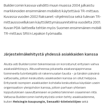
Buildercomin kasvua vahditti muun muassa 2004 julkaistu
markkinoiden ensimmäinen mobiilisti käytettävä TR-mittaus.
Kuvassa vuoden 2002 Raksanet-ohjelmistoa sekä tulevan TR-
mittaussovelluksen käyttöliittymäsuunnitelma vuodelta 2001.
Kuvan PDA-laitteella tehtiin myös Suomen ensimmäinen mobiili
TR-mittaus SRV:n Lepakon työmaalla.
Järjestelmäkehitystä yhdessä asiakkaiden kanssa
Alusta asti Buildercomin tekemisessä on korostunut erityisen vahva
asiakaslähtöisyys. Alkuvaiheessa jokaisella asiakasrajapinnassa
toimineella työntekijällä oli rakennusalan tausta – ja tänäkin päivänä
valtaosalla, jolloin keskustelu asiakkaiden kanssa on ollut helppoa.
Erityisesti isompien asiakkaiden kohdalla keskustelua käydään usein
organisaation yleisjohdon kanssa, jolloin parhaan yhteisen
lopputuloksen saavuttamiseen ei pelkkä tekninen osaaminen riitä.
Valtaosa Buildercomin kehitystyöstä onkin tehty asiakkaidemme,
kuten
Helsingin kaupungin, Senaatti-kiinteistöjen
sekä