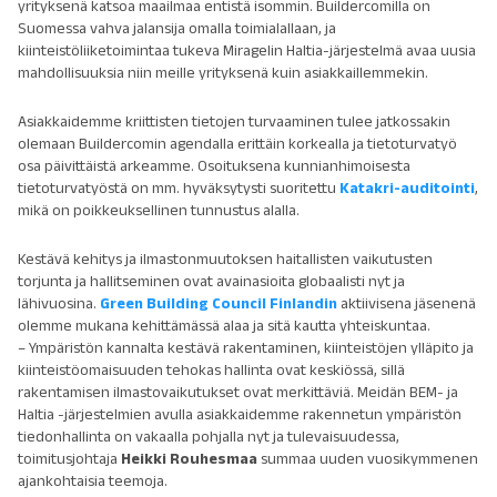
yrityksenä katsoa maailmaa entistä isommin. Buildercomilla on
Suomessa vahva jalansija omalla toimialallaan, ja
kiinteistöliiketoimintaa tukeva Miragelin Haltia-järjestelmä avaa uusia
mahdollisuuksia niin meille yrityksenä kuin asiakkaillemmekin.
Asiakkaidemme kriittisten tietojen turvaaminen tulee jatkossakin
olemaan Buildercomin agendalla erittäin korkealla ja tietoturvatyö
osa päivittäistä arkeamme. Osoituksena kunnianhimoisesta
tietoturvatyöstä on mm. hyväksytysti suoritettu
Katakri-auditointi
,
mikä on poikkeuksellinen tunnustus alalla.
Kestävä kehitys ja ilmastonmuutoksen haitallisten vaikutusten
torjunta ja hallitseminen ovat avainasioita globaalisti nyt ja
lähivuosina.
Green Building Council Finlandin
aktiivisena jäsenenä
olemme mukana kehittämässä alaa ja sitä kautta yhteiskuntaa.
– Ympäristön kannalta kestävä rakentaminen, kiinteistöjen ylläpito ja
kiinteistöomaisuuden tehokas hallinta ovat keskiössä, sillä
rakentamisen ilmastovaikutukset ovat merkittäviä. Meidän BEM- ja
Haltia -järjestelmien avulla asiakkaidemme rakennetun ympäristön
tiedonhallinta on vakaalla pohjalla nyt ja tulevaisuudessa,
toimitusjohtaja
Heikki Rouhesmaa
summaa uuden vuosikymmenen
ajankohtaisia teemoja.