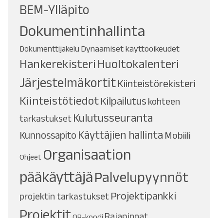
BEM-Ylläpito
Dokumentinhallinta
Dynaamiset käyttöoikeudet
Dokumenttijakelu
Hankerekisteri
Huoltokalenteri
Järjestelmäkortit
Kiinteistörekisteri
Kiinteistötiedot
Kilpailutus
kohteen
Kulutusseuranta
tarkastukset
Käyttäjien hallinta
Kunnossapito
Mobiili
Organisaation
Ohjeet
pääkäyttäjä
Palvelupyynnöt
Projektipankki
projektin tarkastukset
Projektit
Rajapinnat
QR-koodi