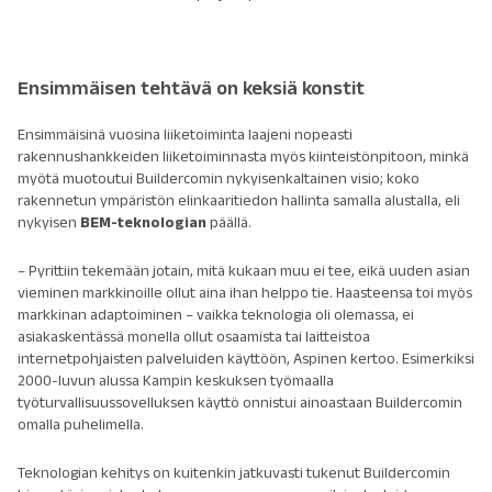
Ensimmäisen tehtävä on keksiä konstit
Ensimmäisinä vuosina liiketoiminta laajeni nopeasti
rakennushankkeiden liiketoiminnasta myös kiinteistönpitoon, minkä
myötä muotoutui Buildercomin nykyisenkaltainen visio; koko
rakennetun ympäristön elinkaaritiedon hallinta samalla alustalla, eli
nykyisen
BEM-teknologian
päällä.
– Pyrittiin tekemään jotain, mitä kukaan muu ei tee, eikä uuden asian
vieminen markkinoille ollut aina ihan helppo tie. Haasteensa toi myös
markkinan adaptoiminen – vaikka teknologia oli olemassa, ei
asiakaskentässä monella ollut osaamista tai laitteistoa
internetpohjaisten palveluiden käyttöön, Aspinen kertoo. Esimerkiksi
2000-luvun alussa Kampin keskuksen työmaalla
työturvallisuussovelluksen käyttö onnistui ainoastaan Buildercomin
omalla puhelimella.
Teknologian kehitys on kuitenkin jatkuvasti tukenut Buildercomin