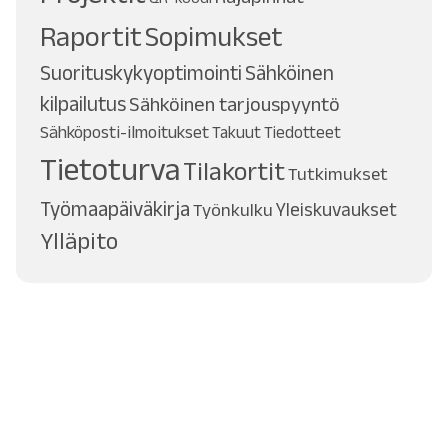
Raportit
Sopimukset
Suorituskykyoptimointi
Sähköinen
kilpailutus
Sähköinen tarjouspyyntö
Sähköposti-ilmoitukset
Takuut
Tiedotteet
Tietoturva
Tilakortit
Tutkimukset
Työmaapäiväkirja
Työnkulku
Yleiskuvaukset
Ylläpito