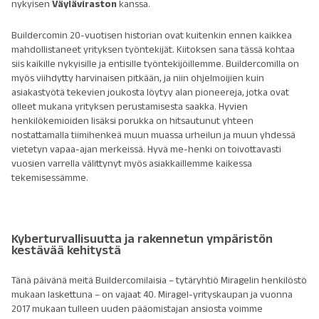
nykyisen
Väyläviraston
kanssa.
Buildercomin 20-vuotisen historian ovat kuitenkin ennen kaikkea
mahdollistaneet yrityksen työntekijät. Kiitoksen sana tässä kohtaa
siis kaikille nykyisille ja entisille työntekijöillemme. Buildercomilla on
myös viihdytty harvinaisen pitkään, ja niin ohjelmoijien kuin
asiakastyötä tekevien joukosta löytyy alan pioneereja, jotka ovat
olleet mukana yrityksen perustamisesta saakka. Hyvien
henkilökemioiden lisäksi porukka on hitsautunut yhteen
nostattamalla tiimihenkeä muun muassa urheilun ja muun yhdessä
vietetyn vapaa-ajan merkeissä. Hyvä me-henki on toivottavasti
vuosien varrella välittynyt myös asiakkaillemme kaikessa
tekemisessämme.
Kyberturvallisuutta ja rakennetun ympäristön
kestävää kehitystä
Tänä päivänä meitä Buildercomilaisia – tytäryhtiö Miragelin henkilöstö
mukaan laskettuna – on vajaat 40. Miragel-yrityskaupan ja vuonna
2017 mukaan tulleen uuden pääomistajan ansiosta voimme