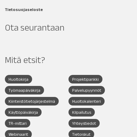
Tietosuojaseloste
Ota seurantaan
Mitä etsit?
Huoltokirja
Projektipankki
Työmaapäiväkirja
Palvelupyynnöt
Kiinteistötietojärjestelmä
Huoltokalenteri
Käyttöpäiväkirja
Kilpailutus
TR-mittari
Yhteystiedot
Webinaarit
Tietoiskut