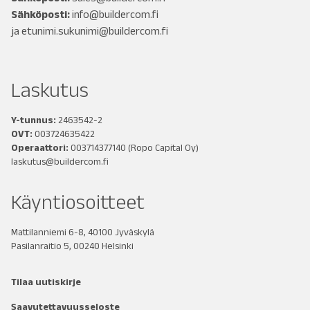
Sähköposti:
info@buildercom.fi
ja
etunimi.sukunimi@buildercom.fi
Laskutus
Y-tunnus:
2463542-2
OVT:
003724635422
Operaattori:
003714377140
(Ropo Capital Oy)
laskutus@buildercom.fi
Käyntiosoitteet
Mattilanniemi 6-8, 40100 Jyväskylä
Pasilanraitio 5, 00240 Helsinki
Tilaa uutiskirje
Saavutettavuusseloste