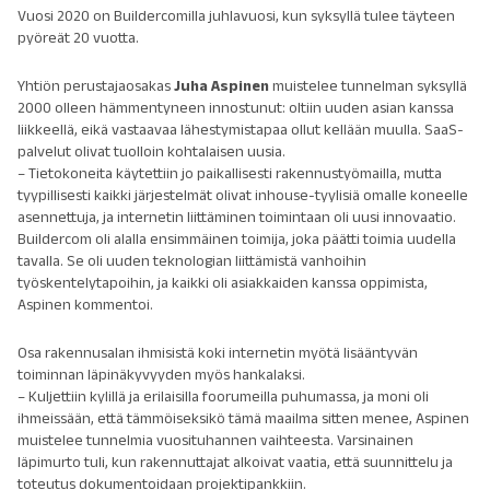
Vuosi 2020 on Buildercomilla juhlavuosi, kun syksyllä tulee täyteen
pyöreät 20 vuotta.
Yhtiön perustajaosakas
Juha Aspinen
muistelee tunnelman syksyllä
2000 olleen hämmentyneen innostunut: oltiin uuden asian kanssa
liikkeellä, eikä vastaavaa lähestymistapaa ollut kellään muulla. SaaS-
palvelut olivat tuolloin kohtalaisen uusia.
– Tietokoneita käytettiin jo paikallisesti rakennustyömailla, mutta
tyypillisesti kaikki järjestelmät olivat inhouse-tyylisiä omalle koneelle
asennettuja, ja internetin liittäminen toimintaan oli uusi innovaatio.
Buildercom oli alalla ensimmäinen toimija, joka päätti toimia uudella
tavalla. Se oli uuden teknologian liittämistä vanhoihin
työskentelytapoihin, ja kaikki oli asiakkaiden kanssa oppimista,
Aspinen kommentoi.
Osa rakennusalan ihmisistä koki internetin myötä lisääntyvän
toiminnan läpinäkyvyyden myös hankalaksi.
– Kuljettiin kylillä ja erilaisilla foorumeilla puhumassa, ja moni oli
ihmeissään, että tämmöiseksikö tämä maailma sitten menee, Aspinen
muistelee tunnelmia vuosituhannen vaihteesta. Varsinainen
läpimurto tuli, kun rakennuttajat alkoivat vaatia, että suunnittelu ja
toteutus dokumentoidaan projektipankkiin.