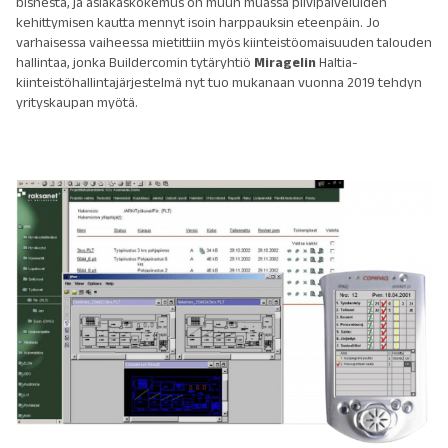
bisnestä, ja asiakaskokemus on muun muassa pilvipalveluiden
kehittymisen kautta mennyt isoin harppauksin eteenpäin. Jo
varhaisessa vaiheessa mietittiin myös kiinteistöomaisuuden talouden
hallintaa, jonka Buildercomin tytäryhtiö
Miragelin
Haltia-
kiinteistöhallintajärjestelmä nyt tuo mukanaan vuonna 2019 tehdyn
yrityskaupan myötä.