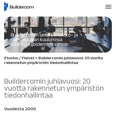
Yleiset
Buildercomin sekä kiinteistö- ja
rakennusalan kuulumisia
asiantuntijoidemme sanoin
Etusivu
/
Yleiset
> Buildercomin juhlavuosi: 20 vuotta
rakennetun ympäristön tiedonhallintaa
Buildercomin juhlavuosi: 20
vuotta rakennetun ympäristön
tiedonhallintaa
Vuodesta 2000