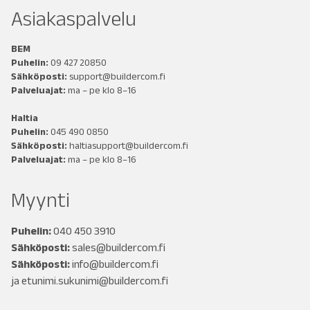
Asiakaspalvelu
BEM
Puhelin:
09 427 20850
Sähköposti:
support@buildercom.fi
Palveluajat:
ma – pe klo 8–16
Haltia
Puhelin:
045 490 0850
Sähköposti:
haltiasupport@buildercom.fi
Palveluajat:
ma – pe klo 8–16
Myynti
Puhelin:
040 450 3910
Sähköposti:
sales@buildercom.fi
Sähköposti:
info@buildercom.fi
ja
etunimi.sukunimi@buildercom.fi