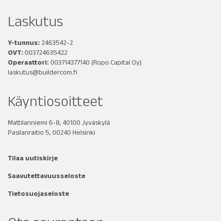
Laskutus
Y-tunnus:
2463542-2
OVT:
003724635422
Operaattori:
003714377140
(Ropo Capital Oy)
laskutus@buildercom.fi
Käyntiosoitteet
Mattilanniemi 6-8, 40100 Jyväskylä
Pasilanraitio 5, 00240 Helsinki
Tilaa uutiskirje
Saavutettavuusseloste
Tietosuojaseloste