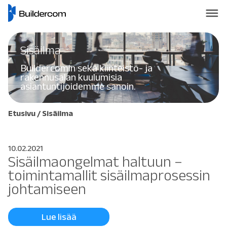
Sisäilma
Buildercomin sekä kiinteistö- ja
rakennusalan kuulumisia
asiantuntijoidemme sanoin.
Etusivu
/
Sisäilma
10.02.2021
Sisäilmaongelmat haltuun –
toimintamallit sisäilmaprosessin
johtamiseen
Lue lisää