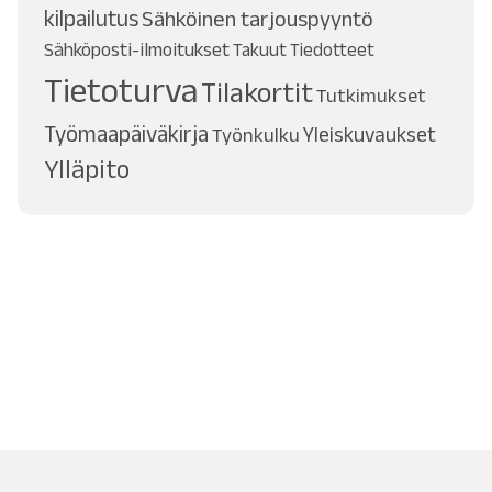
kilpailutus
Sähköinen tarjouspyyntö
Sähköposti-ilmoitukset
Takuut
Tiedotteet
Tietoturva
Tilakortit
Tutkimukset
Työmaapäiväkirja
Työnkulku
Yleiskuvaukset
Ylläpito