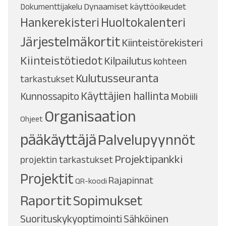
Dynaamiset käyttöoikeudet
Dokumenttijakelu
Hankerekisteri
Huoltokalenteri
Järjestelmäkortit
Kiinteistörekisteri
Kiinteistötiedot
Kilpailutus
kohteen
Kulutusseuranta
tarkastukset
Käyttäjien hallinta
Kunnossapito
Mobiili
Organisaation
Ohjeet
pääkäyttäjä
Palvelupyynnöt
Projektipankki
projektin tarkastukset
Projektit
Rajapinnat
QR-koodi
Raportit
Sopimukset
Suorituskykyoptimointi
Sähköinen