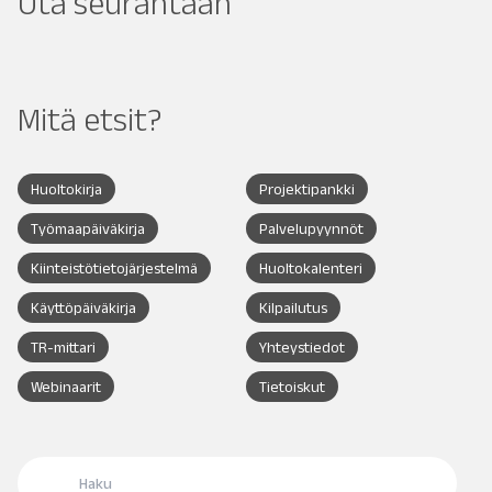
Ota seurantaan
Mitä etsit?
Huoltokirja
Projektipankki
Työmaapäiväkirja
Palvelupyynnöt
Kiinteistötietojärjestelmä
Huoltokalenteri
Käyttöpäiväkirja
Kilpailutus
TR-mittari
Yhteystiedot
Webinaarit
Tietoiskut