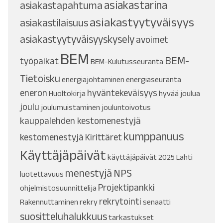
asiakastarina
asiakastapahtuma
asiakastyytyväisyys
asiakastilaisuus
asiakastyytyväisyyskysely
avoimet
BEM
BEM-
työpaikat
BEM-Kulutusseuranta
Tietoisku
energiajohtaminen
energiaseuranta
eneron
hyväntekeväisyys
Huoltokirja
hyvää joulua
joulu
joulumuistaminen
jouluntoivotus
kauppalehden kestomenestyjä
kumppanuus
kestomenestyjä
Kirittäret
Käyttäjäpäivät
käyttäjäpäivät 2025
Lahti
menestyjä
NPS
luotettavuus
Projektipankki
ohjelmistosuunnittelija
rekrytointi
Rakennuttaminen
rekry
senaatti
suositteluhalukkuus
tarkastukset