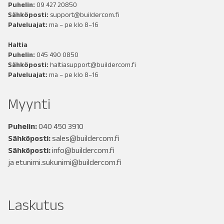
Puhelin:
09 427 20850
Sähköposti:
support@buildercom.fi
Palveluajat:
ma – pe klo 8–16
Haltia
Puhelin:
045 490 0850
Sähköposti:
haltiasupport@buildercom.fi
Palveluajat:
ma – pe klo 8–16
Myynti
Puhelin:
040 450 3910
Sähköposti:
sales@buildercom.fi
Sähköposti:
info@buildercom.fi
ja
etunimi.sukunimi@buildercom.fi
Laskutus