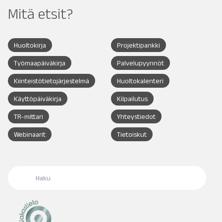
Mitä etsit?
Huoltokirja
Projektipankki
Työmaapäiväkirja
Palvelupyynnöt
Kiinteistötietojärjestelmä
Huoltokalenteri
Käyttöpäiväkirja
Kilpailutus
TR-mittari
Yhteystiedot
Webinaarit
Tietoiskut