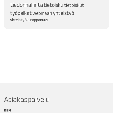
tiedonhallinta
tietoisku
tietoiskut
työpaikat
yhteistyö
webinaari
yhteistyökumppanuus
Asiakaspalvelu
BEM