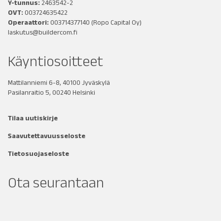
Y-tunnus:
2463542-2
OVT:
003724635422
Operaattori:
003714377140
(Ropo Capital Oy)
laskutus@buildercom.fi
Käyntiosoitteet
Mattilanniemi 6-8, 40100 Jyväskylä
Pasilanraitio 5, 00240 Helsinki
Tilaa uutiskirje
Saavutettavuusseloste
Tietosuojaseloste
Ota seurantaan