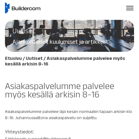
Uutiset
Ajankohtaiset kuulumiset ja artikkelit
Etusivu
/
Uutiset
/
Asiakaspalvelumme palvelee myös
kesällä arkisin 8-16
Asiakaspalvelumme palvelee
myös kesällä arkisin 8-16
Asiakaspalvelumme palvelee läpi kesän normaaliin tapaan arkisin klo
8-16. Juhannusaattona asiakaspalvelu on suljettu.
Yhteystiedot:
Sähköposti: support@buildercom.fi