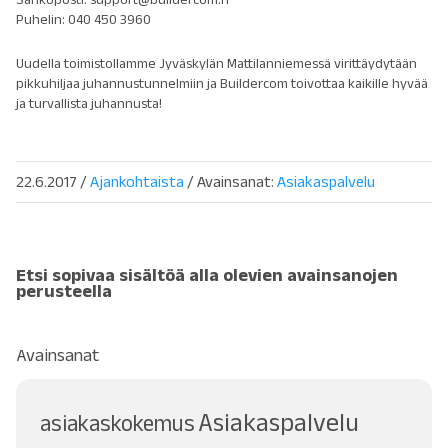
Puhelin: 040 450 3960
Uudella toimistollamme Jyväskylän Mattilanniemessä virittäydytään
pikkuhiljaa juhannustunnelmiin ja Buildercom toivottaa kaikille hyvää
ja turvallista juhannusta!
22.6.2017
/
Ajankohtaista
/ Avainsanat:
Asiakaspalvelu
Etsi sopivaa sisältöä alla olevien avainsanojen
perusteella
Avainsanat
Asiakaspalvelu
asiakaskokemus