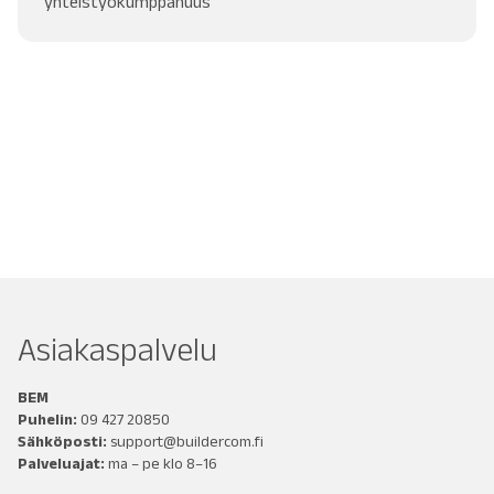
yhteistyökumppanuus
Asiakaspalvelu
BEM
Puhelin:
09 427 20850
Sähköposti:
support@buildercom.fi
Palveluajat:
ma – pe klo 8–16