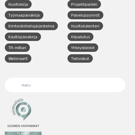
Huoltokirja
Projektipankki
Työmaapäiväkirja
Palvelupyynnöt
Kiinteistötietojärjestelmä
Huoltokalenteri
Käyttöpäiväkirja
Kilpailutus
TR-mittari
Yhteystiedot
Webinaarit
Tietoiskut