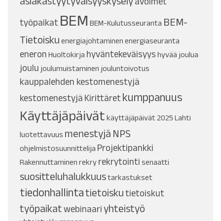
asiakastyytyväisyyskysely
avoimet
BEM
BEM-
työpaikat
BEM-Kulutusseuranta
Tietoisku
energiajohtaminen
energiaseuranta
eneron
hyväntekeväisyys
Huoltokirja
hyvää joulua
joulu
joulumuistaminen
jouluntoivotus
kauppalehden kestomenestyjä
kumppanuus
kestomenestyjä
Kirittäret
Käyttäjäpäivät
käyttäjäpäivät 2025
Lahti
menestyjä
NPS
luotettavuus
Projektipankki
ohjelmistosuunnittelija
rekrytointi
Rakennuttaminen
rekry
senaatti
suositteluhalukkuus
tarkastukset
tiedonhallinta
tietoisku
tietoiskut
työpaikat
yhteistyö
webinaari