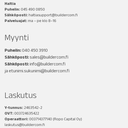
Haltia
Puhelin:
045 490 0850
Sähköposti:
haltiasupport@buildercom.fi
Palveluajat:
ma – pe klo 8–16
Myynti
Puhelin:
040 450 3910
Sähköposti:
sales@buildercom.fi
Sähköposti:
info@buildercom.fi
ja
etunimi.sukunimi@buildercom.fi
Laskutus
Y-tunnus:
2463542-2
OVT:
003724635422
Operaattori:
003714377140
(Ropo Capital Oy)
laskutus@buildercom.fi