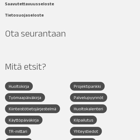
Saavutettavuusseloste
Tietosuojaseloste
Ota seurantaan
Mitä etsit?
Huoltokirja
Projektipankki
Työmaapäiväkirja
Palvelupyynnöt
Kiinteistötietojärjestelmä
Huoltokalenteri
Käyttöpäiväkirja
Kilpailutus
TR-mittari
Yhteystiedot