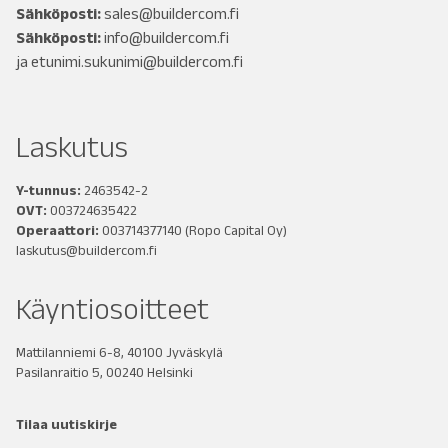
Sähköposti:
sales@buildercom.fi
Sähköposti:
info@buildercom.fi
ja
etunimi.sukunimi@buildercom.fi
Laskutus
Y-tunnus:
2463542-2
OVT:
003724635422
Operaattori:
003714377140
(Ropo Capital Oy)
laskutus@buildercom.fi
Käyntiosoitteet
Mattilanniemi 6-8, 40100 Jyväskylä
Pasilanraitio 5, 00240 Helsinki
Tilaa uutiskirje