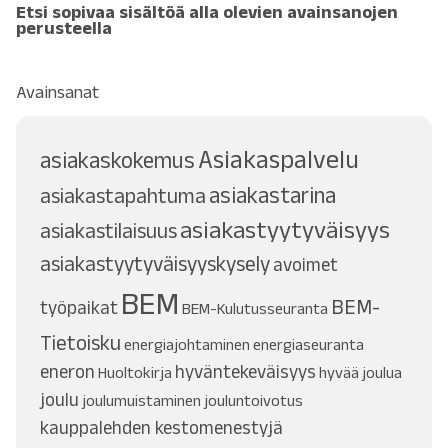
Etsi sopivaa sisältöä alla olevien avainsanojen
perusteella
Avainsanat
Asiakaspalvelu
asiakaskokemus
asiakastarina
asiakastapahtuma
asiakastyytyväisyys
asiakastilaisuus
asiakastyytyväisyyskysely
avoimet
BEM
BEM-
työpaikat
BEM-Kulutusseuranta
Tietoisku
energiajohtaminen
energiaseuranta
eneron
hyväntekeväisyys
Huoltokirja
hyvää joulua
joulu
joulumuistaminen
jouluntoivotus
kauppalehden kestomenestyjä