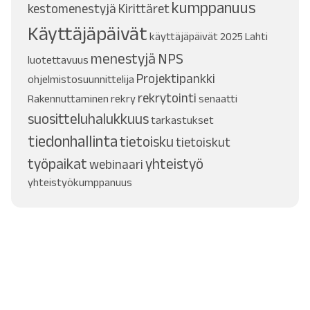
kumppanuus
kestomenestyjä
Kirittäret
Käyttäjäpäivät
käyttäjäpäivät 2025
Lahti
menestyjä
NPS
luotettavuus
Projektipankki
ohjelmistosuunnittelija
rekrytointi
Rakennuttaminen
rekry
senaatti
suositteluhalukkuus
tarkastukset
tiedonhallinta
tietoisku
tietoiskut
työpaikat
yhteistyö
webinaari
yhteistyökumppanuus