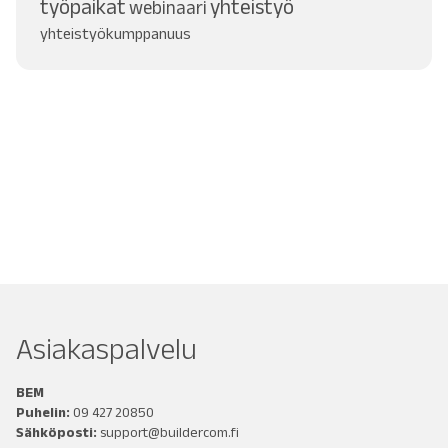
työpaikat
yhteistyö
webinaari
yhteistyökumppanuus
Asiakaspalvelu
BEM
Puhelin:
09 427 20850
Sähköposti:
support@buildercom.fi