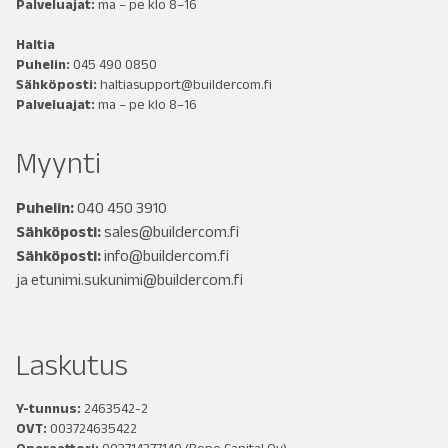
Palveluajat:
ma – pe klo 8–16
Haltia
Puhelin:
045 490 0850
Sähköposti:
haltiasupport@buildercom.fi
Palveluajat:
ma – pe klo 8–16
Myynti
Puhelin:
040 450 3910
Sähköposti:
sales@buildercom.fi
Sähköposti:
info@buildercom.fi
ja
etunimi.sukunimi@buildercom.fi
Laskutus
Y-tunnus:
2463542-2
OVT:
003724635422