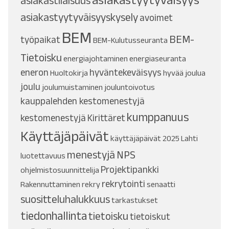
asiakastilaisuus
asiakastyytyväisyyskysely
avoimet
BEM
BEM-
työpaikat
BEM-Kulutusseuranta
Tietoisku
energiajohtaminen
energiaseuranta
eneron
hyväntekeväisyys
Huoltokirja
hyvää joulua
joulu
joulumuistaminen
jouluntoivotus
kauppalehden kestomenestyjä
kumppanuus
kestomenestyjä
Kirittäret
Käyttäjäpäivät
käyttäjäpäivät 2025
Lahti
menestyjä
NPS
luotettavuus
Projektipankki
ohjelmistosuunnittelija
rekrytointi
Rakennuttaminen
rekry
senaatti
suositteluhalukkuus
tarkastukset
tiedonhallinta
tietoisku
tietoiskut