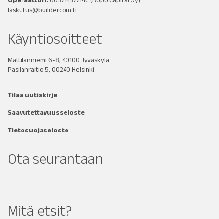
Operaattori:
003714377140
(Ropo Capital Oy)
laskutus@buildercom.fi
Käyntiosoitteet
Mattilanniemi 6-8, 40100 Jyväskylä
Pasilanraitio 5, 00240 Helsinki
Tilaa uutiskirje
Saavutettavuusseloste
Tietosuojaseloste
Ota seurantaan
Mitä etsit?