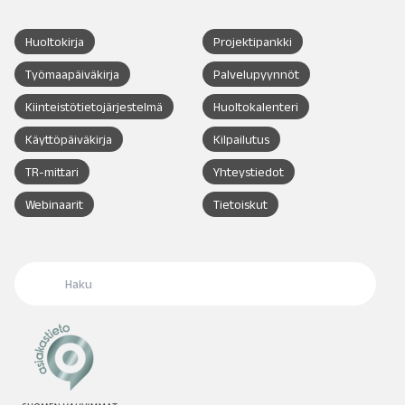
Huoltokirja
Projektipankki
Työmaapäiväkirja
Palvelupyynnöt
Kiinteistötietojärjestelmä
Huoltokalenteri
Käyttöpäiväkirja
Kilpailutus
TR-mittari
Yhteystiedot
Webinaarit
Tietoiskut