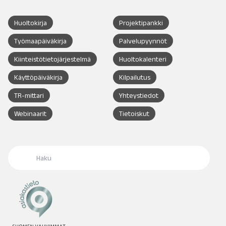
Huoltokirja
Projektipankki
Työmaapäiväkirja
Palvelupyynnöt
Kiinteistötietojärjestelmä
Huoltokalenteri
Käyttöpäiväkirja
Kilpailutus
TR-mittari
Yhteystiedot
Webinaarit
Tietoiskut