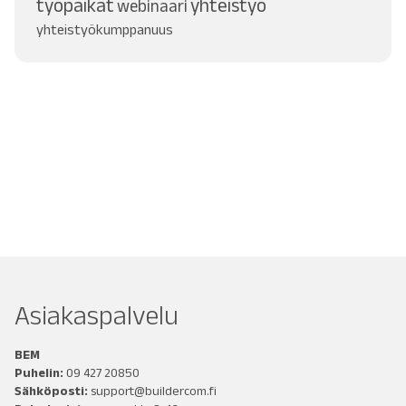
työpaikat
yhteistyö
webinaari
yhteistyökumppanuus
Asiakaspalvelu
BEM
Puhelin:
09 427 20850
Sähköposti:
support@buildercom.fi