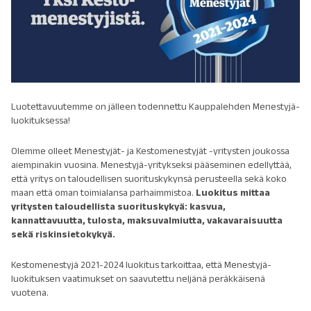
Luotettavuutemme on jälleen todennettu Kauppalehden Menestyjä-
luokituksessa!
Olemme olleet Menestyjät- ja Kestomenestyjät -yritysten joukossa
aiempinakin vuosina. Menestyjä-yritykseksi pääseminen edellyttää,
että yritys on taloudellisen suorituskykynsä perusteella sekä koko
maan että oman toimialansa parhaimmistoa.
Luokitus mittaa
yritysten taloudellista suorituskykyä: kasvua,
kannattavuutta, tulosta, maksuvalmiutta, vakavaraisuutta
sekä riskinsietokykyä.
Kestomenestyjä 2021-2024 luokitus tarkoittaa, että Menestyjä-
luokituksen vaatimukset on saavutettu neljänä peräkkäisenä
vuotena.