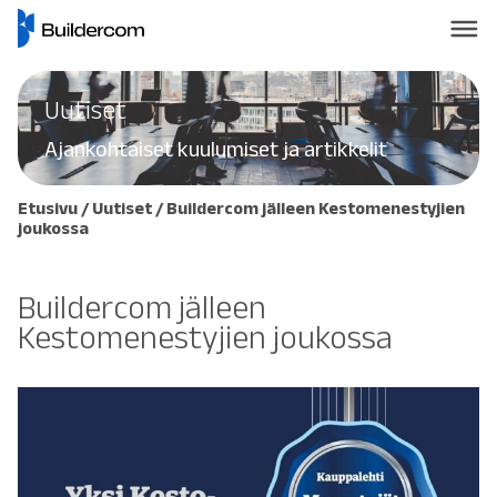
Uutiset
Ajankohtaiset kuulumiset ja artikkelit
Etusivu
/
Uutiset
/
Buildercom jälleen Kestomenestyjien
joukossa
Buildercom jälleen
Kestomenestyjien joukossa