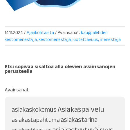
14.11.2024
/
Ajankohtaista
/ Avainsanat:
kauppalehden
kestomenestyjä
kestomenestyjä
luotettavuus
menestyjä
Etsi sopivaa sisältöä alla olevien avainsanojen
perusteella
Avainsanat
Asiakaspalvelu
asiakaskokemus
asiakastarina
asiakastapahtuma
asiakastyytyväisyys
asiakastilaisuus