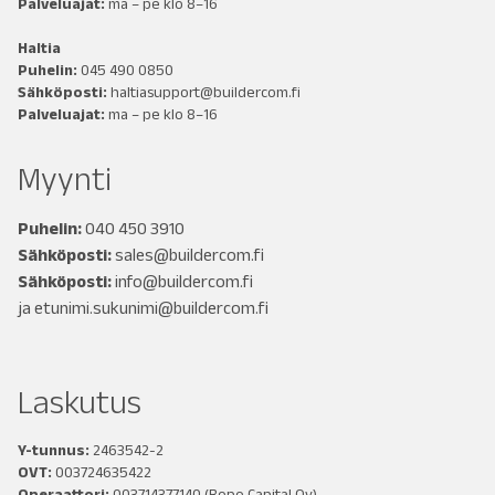
Palveluajat:
ma – pe klo 8–16
Haltia
Puhelin:
045 490 0850
Sähköposti:
haltiasupport@buildercom.fi
Palveluajat:
ma – pe klo 8–16
Myynti
Puhelin:
040 450 3910
Sähköposti:
sales@buildercom.fi
Sähköposti:
info@buildercom.fi
ja
etunimi.sukunimi@buildercom.fi
Laskutus
Y-tunnus:
2463542-2
OVT:
003724635422
Operaattori:
003714377140
(Ropo Capital Oy)