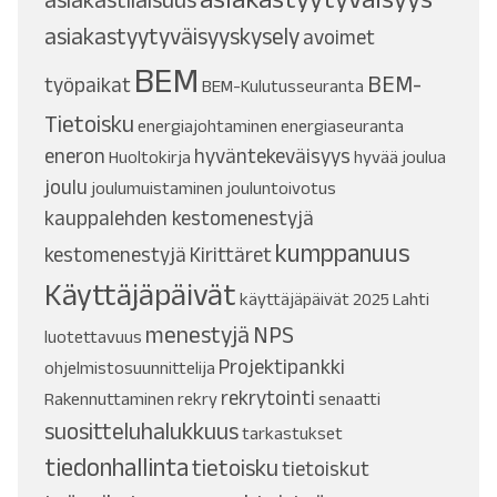
asiakastyytyväisyyskysely
avoimet
BEM
BEM-
työpaikat
BEM-Kulutusseuranta
Tietoisku
energiajohtaminen
energiaseuranta
eneron
hyväntekeväisyys
Huoltokirja
hyvää joulua
joulu
joulumuistaminen
jouluntoivotus
kauppalehden kestomenestyjä
kumppanuus
kestomenestyjä
Kirittäret
Käyttäjäpäivät
käyttäjäpäivät 2025
Lahti
menestyjä
NPS
luotettavuus
Projektipankki
ohjelmistosuunnittelija
rekrytointi
Rakennuttaminen
rekry
senaatti
suositteluhalukkuus
tarkastukset
tiedonhallinta
tietoisku
tietoiskut