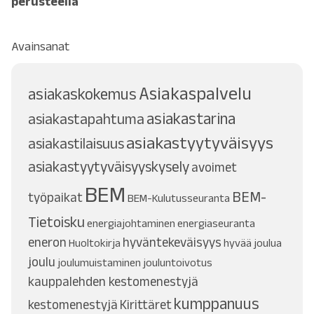
perusteella
Avainsanat
Asiakaspalvelu
asiakaskokemus
asiakastarina
asiakastapahtuma
asiakastyytyväisyys
asiakastilaisuus
asiakastyytyväisyyskysely
avoimet
BEM
BEM-
työpaikat
BEM-Kulutusseuranta
Tietoisku
energiajohtaminen
energiaseuranta
eneron
hyväntekeväisyys
Huoltokirja
hyvää joulua
joulu
joulumuistaminen
jouluntoivotus
kauppalehden kestomenestyjä
kumppanuus
kestomenestyjä
Kirittäret