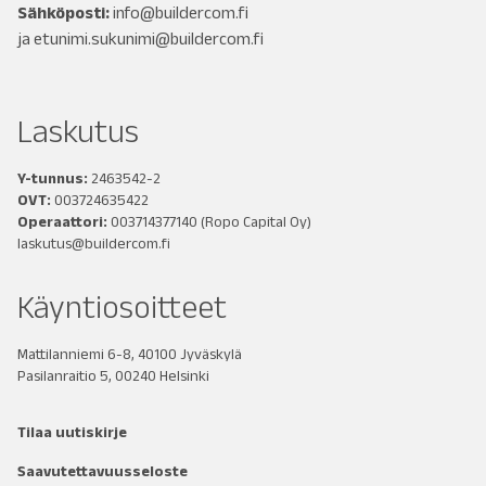
Sähköposti:
info@buildercom.fi
ja
etunimi.sukunimi@buildercom.fi
Laskutus
Y-tunnus:
2463542-2
OVT:
003724635422
Operaattori:
003714377140
(Ropo Capital Oy)
laskutus@buildercom.fi
Käyntiosoitteet
Mattilanniemi 6-8, 40100 Jyväskylä
Pasilanraitio 5, 00240 Helsinki
Tilaa uutiskirje
Saavutettavuusseloste