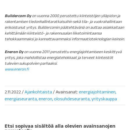
Buildercom Oy
on vuonna 2000 perustettu kiinteistöjen ylläpidon ja
rakentamisen tiedonhallintaratkaisuihin sekä tila- ja vuokrahallintaan
erikoistunut yritys. Buildercomin päätehtävänä on auttaa asiakkaitaan
kehittämään kiinteistö- ja rakennusalan liiketoimintaansa
tehokkaammaksi ja kannattavammaksi informaatioteknologian keinoin.
Eneron Oy
on vuonna 2011 perustettu energiajohtamiseen keskittyvä
yritys, joka mahdollistaa energiatehokkaat ja terveet kiinteistöt
tulevien sukupolvien parhaaksi.
www.eneron.fi
2.11.2022
/
Ajankohtaista
/ Avainsanat:
energiajohtaminen
energiaseuranta
eneron
olosuhdeseuranta
yrityskauppa
Etsi sopivaa sisältöä alla olevien avainsanojen