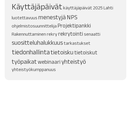
Käyttäjäpäivät
käyttäjäpäivät 2025
Lahti
menestyjä
NPS
luotettavuus
Projektipankki
ohjelmistosuunnittelija
rekrytointi
Rakennuttaminen
rekry
senaatti
suositteluhalukkuus
tarkastukset
tiedonhallinta
tietoisku
tietoiskut
työpaikat
yhteistyö
webinaari
yhteistyökumppanuus