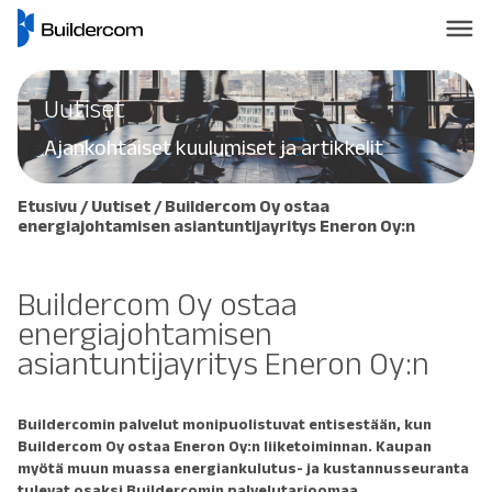
Uutiset
Ajankohtaiset kuulumiset ja artikkelit
Etusivu
/
Uutiset
/
Buildercom Oy ostaa
energiajohtamisen asiantuntijayritys Eneron Oy:n
Buildercom Oy ostaa
energiajohtamisen
asiantuntijayritys Eneron Oy:n
Buildercomin palvelut monipuolistuvat entisestään, kun
Buildercom Oy ostaa Eneron Oy:n liiketoiminnan. Kaupan
myötä muun muassa energiankulutus- ja kustannusseuranta
tulevat osaksi Buildercomin palvelutarjoomaa.