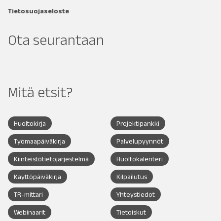
Tietosuojaseloste
Ota seurantaan
Mitä etsit?
Huoltokirja
Projektipankki
Työmaapäiväkirja
Palvelupyynnöt
Kiinteistötietojärjestelmä
Huoltokalenteri
Käyttöpäiväkirja
Kilpailutus
TR-mittari
Yhteystiedot
Webinaarit
Tietoiskut