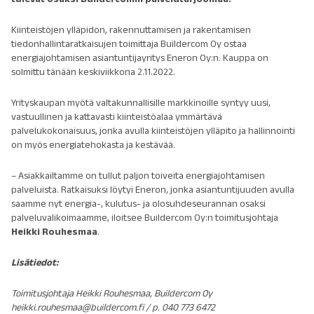
Kiinteistöjen ylläpidon, rakennuttamisen ja rakentamisen
tiedonhallintaratkaisujen toimittaja Buildercom Oy ostaa
energiajohtamisen asiantuntijayritys Eneron Oy:n. Kauppa on
solmittu tänään keskiviikkona 2.11.2022.
Yrityskaupan myötä valtakunnallisille markkinoille syntyy uusi,
vastuullinen ja kattavasti kiinteistöalaa ymmärtävä
palvelukokonaisuus, jonka avulla kiinteistöjen ylläpito ja hallinnointi
on myös energiatehokasta ja kestävää.
– Asiakkailtamme on tullut paljon toiveita energiajohtamisen
palveluista. Ratkaisuksi löytyi Eneron, jonka asiantuntijuuden avulla
saamme nyt energia-, kulutus- ja olosuhdeseurannan osaksi
palveluvalikoimaamme, iloitsee Buildercom Oy:n toimitusjohtaja
Heikki Rouhesmaa
.
Lisätiedot:
Toimitusjohtaja Heikki Rouhesmaa, Buildercom Oy
heikki.rouhesmaa@buildercom.fi / p. 040 773 6472