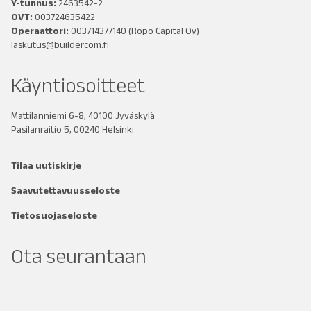
Y-tunnus:
2463542-2
OVT:
003724635422
Operaattori:
003714377140
(Ropo Capital Oy)
laskutus@buildercom.fi
Käyntiosoitteet
Mattilanniemi 6-8, 40100 Jyväskylä
Pasilanraitio 5, 00240 Helsinki
Tilaa uutiskirje
Saavutettavuusseloste
Tietosuojaseloste
Ota seurantaan