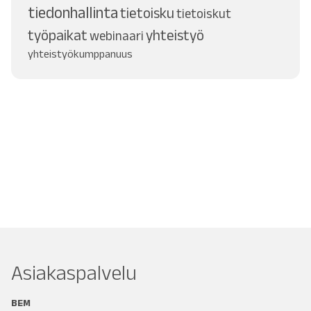
tiedonhallinta
tietoisku
tietoiskut
työpaikat
yhteistyö
webinaari
yhteistyökumppanuus
Asiakaspalvelu
BEM