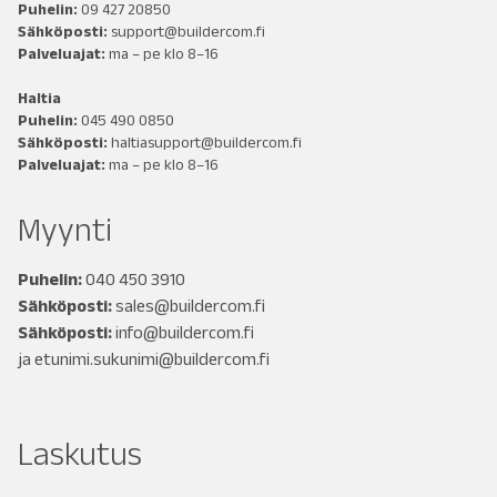
Puhelin:
09 427 20850
Sähköposti:
support@buildercom.fi
Palveluajat:
ma – pe klo 8–16
Haltia
Puhelin:
045 490 0850
Sähköposti:
haltiasupport@buildercom.fi
Palveluajat:
ma – pe klo 8–16
Myynti
Puhelin:
040 450 3910
Sähköposti:
sales@buildercom.fi
Sähköposti:
info@buildercom.fi
ja
etunimi.sukunimi@buildercom.fi
Laskutus