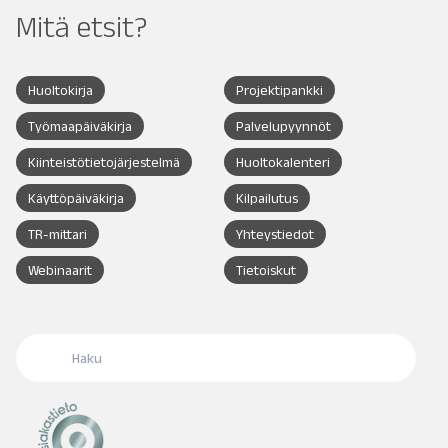
Mitä etsit?
Huoltokirja
Projektipankki
Työmaapäiväkirja
Palvelupyynnöt
Kiinteistötietojärjestelmä
Huoltokalenteri
Käyttöpäiväkirja
Kilpailutus
TR-mittari
Yhteystiedot
Webinaarit
Tietoiskut