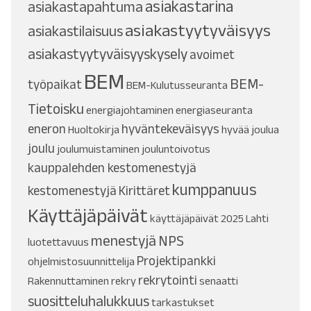
asiakastarina
asiakastapahtuma
asiakastyytyväisyys
asiakastilaisuus
asiakastyytyväisyyskysely
avoimet
BEM
BEM-
työpaikat
BEM-Kulutusseuranta
Tietoisku
energiajohtaminen
energiaseuranta
eneron
hyväntekeväisyys
Huoltokirja
hyvää joulua
joulu
joulumuistaminen
jouluntoivotus
kauppalehden kestomenestyjä
kumppanuus
kestomenestyjä
Kirittäret
Käyttäjäpäivät
käyttäjäpäivät 2025
Lahti
menestyjä
NPS
luotettavuus
Projektipankki
ohjelmistosuunnittelija
rekrytointi
Rakennuttaminen
rekry
senaatti
suositteluhalukkuus
tarkastukset