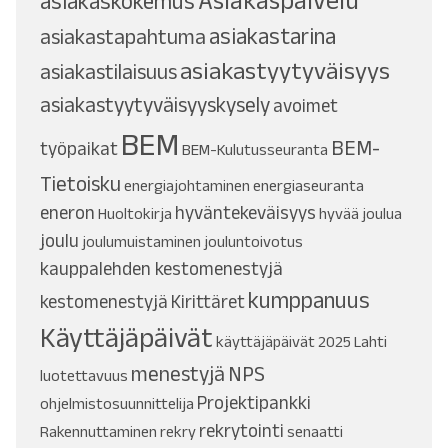
Asiakaspalvelu
asiakaskokemus
asiakastarina
asiakastapahtuma
asiakastyytyväisyys
asiakastilaisuus
asiakastyytyväisyyskysely
avoimet
BEM
BEM-
työpaikat
BEM-Kulutusseuranta
Tietoisku
energiajohtaminen
energiaseuranta
eneron
hyväntekeväisyys
Huoltokirja
hyvää joulua
joulu
joulumuistaminen
jouluntoivotus
kauppalehden kestomenestyjä
kumppanuus
kestomenestyjä
Kirittäret
Käyttäjäpäivät
käyttäjäpäivät 2025
Lahti
menestyjä
NPS
luotettavuus
Projektipankki
ohjelmistosuunnittelija
rekrytointi
Rakennuttaminen
rekry
senaatti