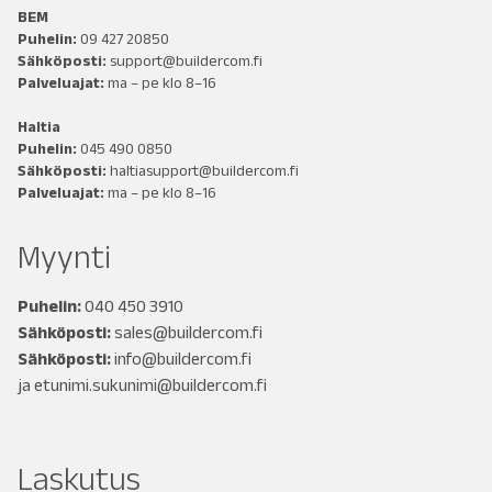
BEM
Puhelin:
09 427 20850
Sähköposti:
support@buildercom.fi
Palveluajat:
ma – pe klo 8–16
Haltia
Puhelin:
045 490 0850
Sähköposti:
haltiasupport@buildercom.fi
Palveluajat:
ma – pe klo 8–16
Myynti
Puhelin:
040 450 3910
Sähköposti:
sales@buildercom.fi
Sähköposti:
info@buildercom.fi
ja
etunimi.sukunimi@buildercom.fi
Laskutus