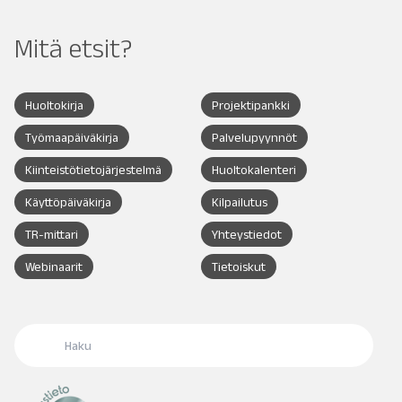
Mitä etsit?
Huoltokirja
Projektipankki
Työmaapäiväkirja
Palvelupyynnöt
Kiinteistötietojärjestelmä
Huoltokalenteri
Käyttöpäiväkirja
Kilpailutus
TR-mittari
Yhteystiedot
Webinaarit
Tietoiskut