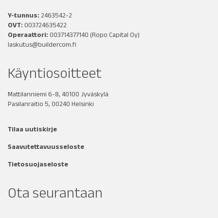
Y-tunnus:
2463542-2
OVT:
003724635422
Operaattori:
003714377140
(Ropo Capital Oy)
laskutus@buildercom.fi
Käyntiosoitteet
Mattilanniemi 6-8, 40100 Jyväskylä
Pasilanraitio 5, 00240 Helsinki
Tilaa uutiskirje
Saavutettavuusseloste
Tietosuojaseloste
Ota seurantaan