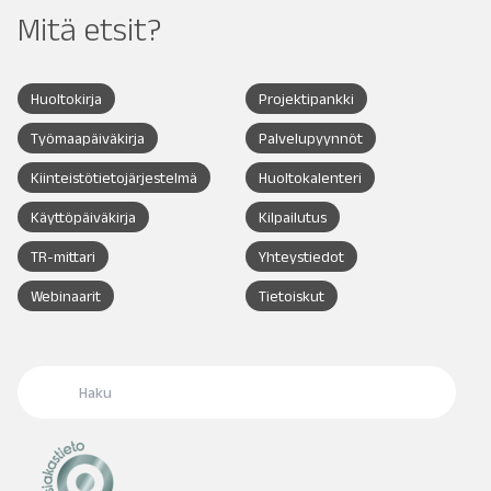
Mitä etsit?
Huoltokirja
Projektipankki
Työmaapäiväkirja
Palvelupyynnöt
Kiinteistötietojärjestelmä
Huoltokalenteri
Käyttöpäiväkirja
Kilpailutus
TR-mittari
Yhteystiedot
Webinaarit
Tietoiskut