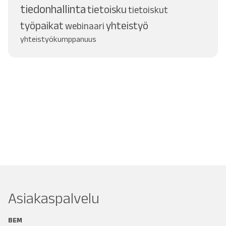
tiedonhallinta
tietoisku
tietoiskut
työpaikat
yhteistyö
webinaari
yhteistyökumppanuus
Asiakaspalvelu
BEM