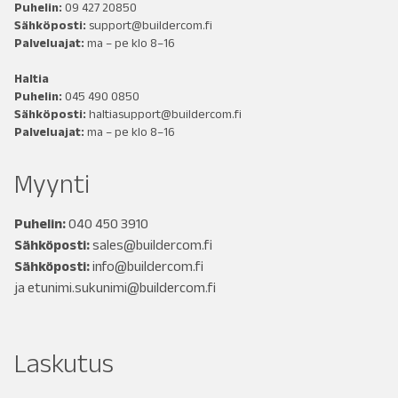
Puhelin:
09 427 20850
Sähköposti:
support@buildercom.fi
Palveluajat:
ma – pe klo 8–16
Haltia
Puhelin:
045 490 0850
Sähköposti:
haltiasupport@buildercom.fi
Palveluajat:
ma – pe klo 8–16
Myynti
Puhelin:
040 450 3910
Sähköposti:
sales@buildercom.fi
Sähköposti:
info@buildercom.fi
ja
etunimi.sukunimi@buildercom.fi
Laskutus