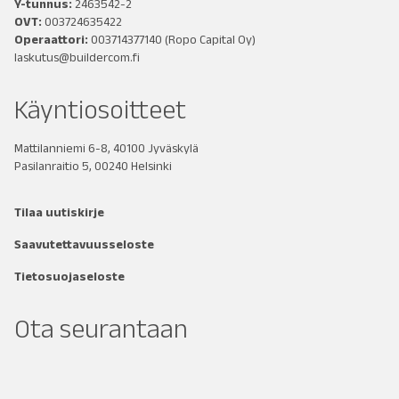
Y-tunnus:
2463542-2
OVT:
003724635422
Operaattori:
003714377140
(Ropo Capital Oy)
laskutus@buildercom.fi
Käyntiosoitteet
Mattilanniemi 6-8, 40100 Jyväskylä
Pasilanraitio 5, 00240 Helsinki
Tilaa uutiskirje
Saavutettavuusseloste
Tietosuojaseloste
Ota seurantaan