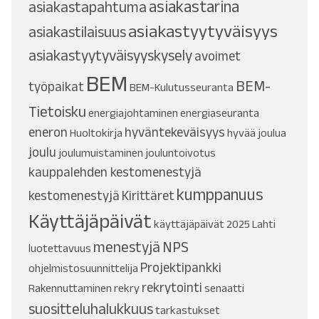
asiakastarina
asiakastapahtuma
asiakastyytyväisyys
asiakastilaisuus
asiakastyytyväisyyskysely
avoimet
BEM
BEM-
työpaikat
BEM-Kulutusseuranta
Tietoisku
energiajohtaminen
energiaseuranta
eneron
hyväntekeväisyys
Huoltokirja
hyvää joulua
joulu
joulumuistaminen
jouluntoivotus
kauppalehden kestomenestyjä
kumppanuus
kestomenestyjä
Kirittäret
Käyttäjäpäivät
käyttäjäpäivät 2025
Lahti
menestyjä
NPS
luotettavuus
Projektipankki
ohjelmistosuunnittelija
rekrytointi
Rakennuttaminen
rekry
senaatti
suositteluhalukkuus
tarkastukset