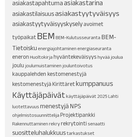
asiakastarina
asiakastapahtuma
asiakastyytyväisyys
asiakastilaisuus
asiakastyytyväisyyskysely
avoimet
BEM
BEM-
työpaikat
BEM-Kulutusseuranta
Tietoisku
energiajohtaminen
energiaseuranta
eneron
hyväntekeväisyys
Huoltokirja
hyvää joulua
joulu
joulumuistaminen
jouluntoivotus
kauppalehden kestomenestyjä
kumppanuus
kestomenestyjä
Kirittäret
Käyttäjäpäivät
käyttäjäpäivät 2025
Lahti
menestyjä
NPS
luotettavuus
Projektipankki
ohjelmistosuunnittelija
rekrytointi
Rakennuttaminen
rekry
senaatti
suositteluhalukkuus
tarkastukset