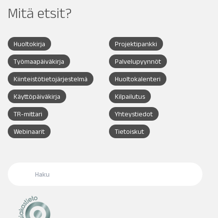
Mitä etsit?
Huoltokirja
Projektipankki
Työmaapäiväkirja
Palvelupyynnöt
Kiinteistötietojärjestelmä
Huoltokalenteri
Käyttöpäiväkirja
Kilpailutus
TR-mittari
Yhteystiedot
Webinaarit
Tietoiskut