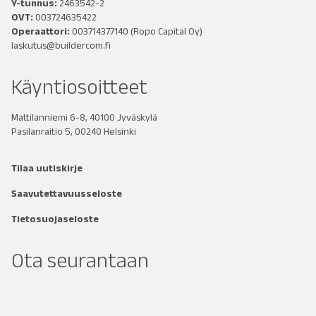
Y-tunnus:
2463542-2
OVT:
003724635422
Operaattori:
003714377140
(Ropo Capital Oy)
laskutus@buildercom.fi
Käyntiosoitteet
Mattilanniemi 6-8, 40100 Jyväskylä
Pasilanraitio 5, 00240 Helsinki
Tilaa uutiskirje
Saavutettavuusseloste
Tietosuojaseloste
Ota seurantaan