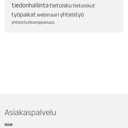
tiedonhallinta
tietoisku
tietoiskut
työpaikat
yhteistyö
webinaari
yhteistyökumppanuus
Asiakaspalvelu
BEM