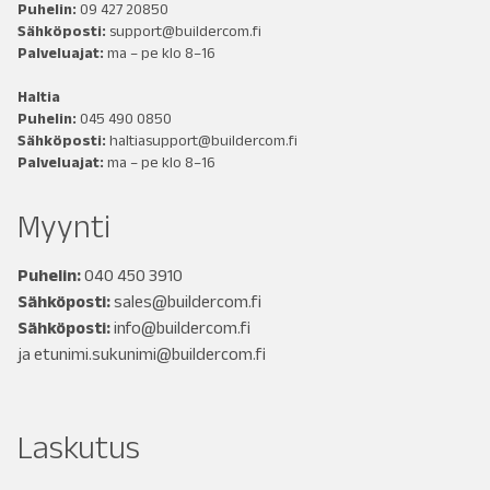
Puhelin:
09 427 20850
Sähköposti:
support@buildercom.fi
Palveluajat:
ma – pe klo 8–16
Haltia
Puhelin:
045 490 0850
Sähköposti:
haltiasupport@buildercom.fi
Palveluajat:
ma – pe klo 8–16
Myynti
Puhelin:
040 450 3910
Sähköposti:
sales@buildercom.fi
Sähköposti:
info@buildercom.fi
ja
etunimi.sukunimi@buildercom.fi
Laskutus