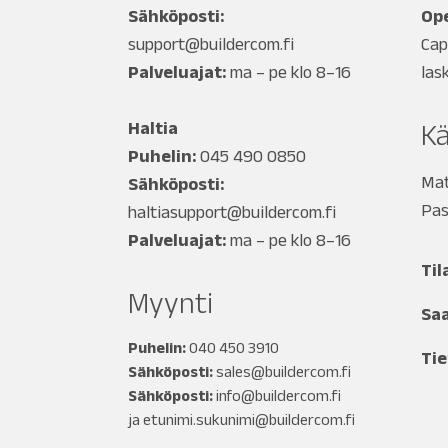
Sähköposti:
Ope
support@buildercom.fi
Cap
Palveluajat:
ma – pe klo 8–16
las
Haltia
Kä
Puhelin:
045 490 0850
Mat
Sähköposti:
Pas
haltiasupport@buildercom.fi
Palveluajat:
ma – pe klo 8–16
Til
Myynti
Sa
Puhelin:
040 450 3910
Tie
Sähköposti:
sales@buildercom.fi
Sähköposti:
info@buildercom.fi
ja
etunimi.sukunimi@buildercom.fi