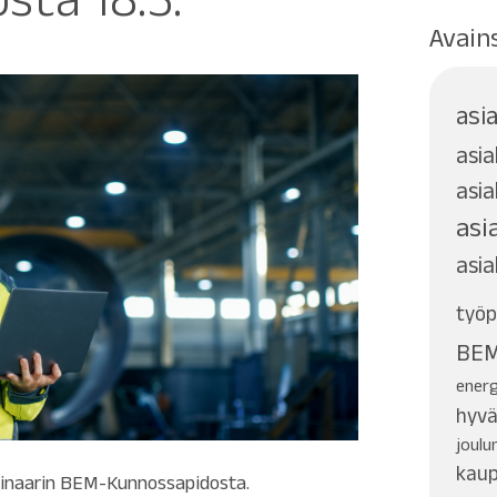
Avain
asi
asi
asia
asi
asia
työp
BEM
ener
hyvä
joul
kaup
binaarin BEM-Kunnossapidosta.