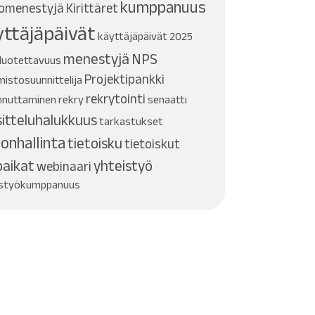
kumppanuus
omenestyjä
Kirittäret
yttäjäpäivät
käyttäjäpäivät 2025
menestyjä
NPS
luotettavuus
Projektipankki
mistosuunnittelija
rekrytointi
nnuttaminen
rekry
senaatti
sitteluhalukkuus
tarkastukset
donhallinta
tietoisku
tietoiskut
paikat
yhteistyö
webinaari
istyökumppanuus