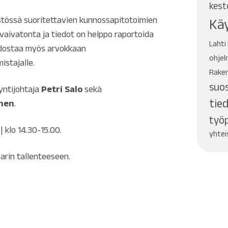
kest
istössä suoritettavien kunnossapitotoimien
Kä
 vaivatonta ja tiedot on helppo raportoida
Lahti
uodostaa myös arvokkaan
ohjel
istajalle.
Rake
suo
yntijohtaja
Petri Salo
sekä
tie
inen
.
työ
| klo 14.30-15.00.
yhte
arin tallenteeseen.