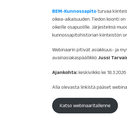
BEM-Kunnossapito
turvaa kiinte
oikea-aikaisuuden. Tiedon koonti on
oikeille osapuolille. Järjestelmä m
kunnossapitohistorian kiinteistön om
Webinaarin pitivät asiakkuus- ja my
avainasiakaspäällikkö
Jussi Tarva
Ajankohta:
keskiviikko ke 18.3.2026 
Alla olevasta linkistä pääset webina
Katso webinaaritallenne