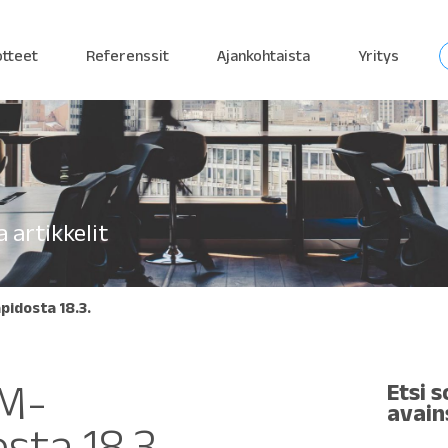
otteet
Referenssit
Ajankohtaista
Yritys
 artikkelit
idosta 18.3.
EM-
Etsi s
avain
sta 18.3.