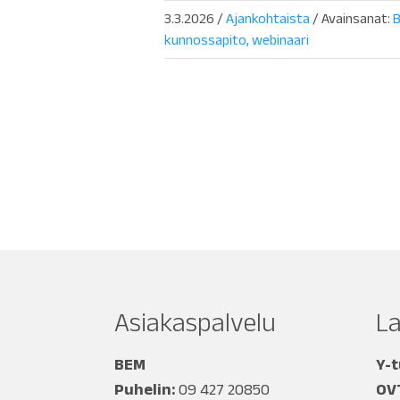
3.3.2026
/
Ajankohtaista
/ Avainsanat:
kunnossapito
webinaari
Asiakaspalvelu
L
BEM
Y-
Puhelin:
09 427 20850
OV