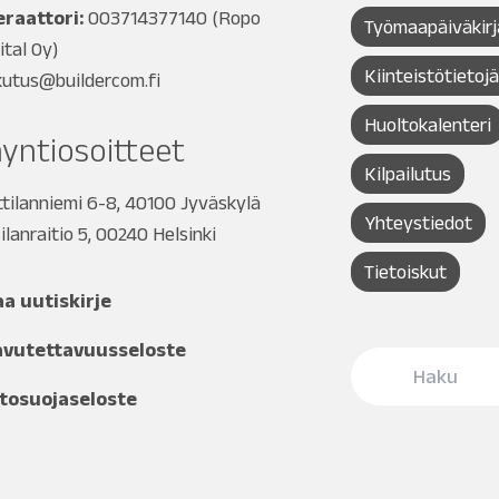
raattori:
003714377140
(Ropo
Työmaapäiväkirj
ital Oy)
Kiinteistötietoj
kutus@buildercom.fi
Huoltokalenteri
yntiosoitteet
Kilpailutus
tilanniemi 6-8, 40100 Jyväskylä
Yhteystiedot
ilanraitio 5, 00240 Helsinki
Tietoiskut
aa uutiskirje
avutettavuusseloste
tosuojaseloste