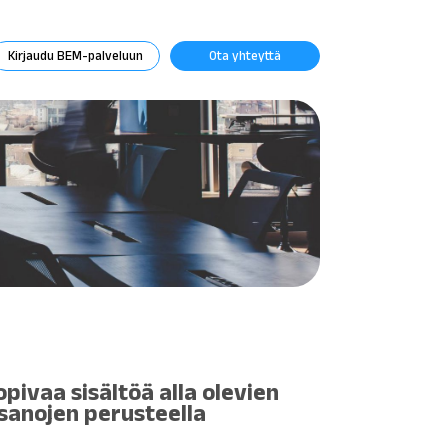
Kirjaudu BEM-palveluun
Ota yhteyttä
opivaa sisältöä alla olevien
sanojen perusteella