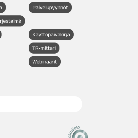
a
Palvelupyynnöt
ärjestelmä
Käyttöpäiväkirja
TR-mittari
Webinaarit