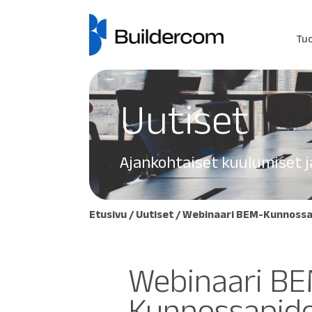
Tu
Uutiset
Ajankohtaiset kuulumiset ja
Etusivu
/
Uutiset
/
Webinaari BEM-Kunnossap
Webinaari B
Kunnossapido