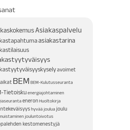
sanat
Asiakaspalvelu
akaskokemus
asiakastarina
akastapahtuma
kastilaisuus
akastyytyväisyys
kastyytyväisyyskysely
avoimet
BEM
aikat
BEM-Kulutusseuranta
-Tietoisku
energiajohtaminen
eneron
giaseuranta
Huoltokirja
ntekeväisyys
joulu
hyvää joulua
umuistaminen
jouluntoivotus
palehden kestomenestyjä