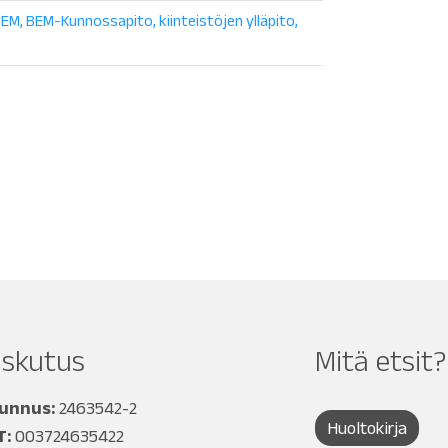
BEM
BEM-Kunnossapito
kiinteistöjen ylläpito
askutus
Mitä etsit?
tunnus:
2463542-2
Huoltokirja
T:
003724635422