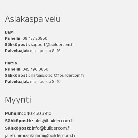
Asiakaspalvelu
BEM
Puhelin:
09 427 20850
Sähköposti:
support@buildercom.fi
Palveluajat:
ma – pe klo 8–16
Haltia
Puhelin:
045 490 0850
Sähköposti:
haltiasupport@buildercom.fi
Palveluajat:
ma – pe klo 8–16
Myynti
Puhelin:
040 450 3910
Sähköposti:
sales@buildercom.fi
Sähköposti:
info@buildercom.fi
ja
etunimi.sukunimi@buildercom.fi