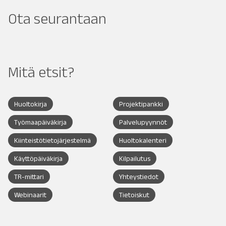
Ota seurantaan
Mitä etsit?
Huoltokirja
Projektipankki
Työmaapäiväkirja
Palvelupyynnöt
Kiinteistötietojärjestelmä
Huoltokalenteri
Käyttöpäiväkirja
Kilpailutus
TR-mittari
Yhteystiedot
Webinaarit
Tietoiskut