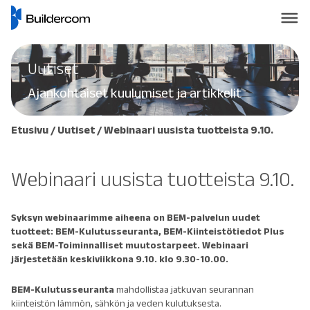
Uutiset
Ajankohtaiset kuulumiset ja artikkelit
Etusivu
/
Uutiset
/
Webinaari uusista tuotteista 9.10.
Webinaari uusista tuotteista 9.10.
Syksyn webinaarimme aiheena on BEM-palvelun uudet
tuotteet: BEM-Kulutusseuranta, BEM-Kiinteistötiedot Plus
sekä BEM-Toiminnalliset muutostarpeet. Webinaari
järjestetään keskiviikkona 9.10. klo 9.30-10.00.
BEM-Kulutusseuranta
mahdollistaa jatkuvan seurannan
kiinteistön lämmön, sähkön ja veden kulutuksesta.