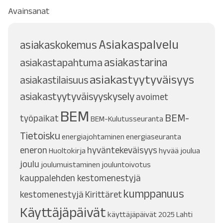
Avainsanat
Asiakaspalvelu
asiakaskokemus
asiakastarina
asiakastapahtuma
asiakastyytyväisyys
asiakastilaisuus
asiakastyytyväisyyskysely
avoimet
BEM
BEM-
työpaikat
BEM-Kulutusseuranta
Tietoisku
energiajohtaminen
energiaseuranta
eneron
hyväntekeväisyys
Huoltokirja
hyvää joulua
joulu
joulumuistaminen
jouluntoivotus
kauppalehden kestomenestyjä
kumppanuus
kestomenestyjä
Kirittäret
Käyttäjäpäivät
käyttäjäpäivät 2025
Lahti