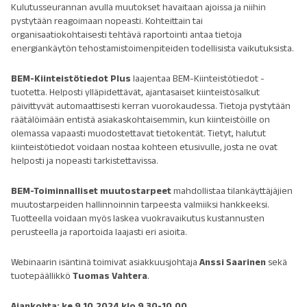
Kulutusseurannan avulla muutokset havaitaan ajoissa ja niihin
pystytään reagoimaan nopeasti. Kohteittain tai
organisaatiokohtaisesti tehtävä raportointi antaa tietoja
energiankäytön tehostamistoimenpiteiden todellisista vaikutuksista.
BEM-Kiinteistötiedot Plus
laajentaa BEM-Kiinteistötiedot -
tuotetta. Helposti ylläpidettävät, ajantasaiset kiinteistösalkut
päivittyvät automaattisesti kerran vuorokaudessa. Tietoja pystytään
räätälöimään entistä asiakaskohtaisemmin, kun kiinteistöille on
olemassa vapaasti muodostettavat tietokentät. Tietyt, halutut
kiinteistötiedot voidaan nostaa kohteen etusivulle, josta ne ovat
helposti ja nopeasti tarkistettavissa.
BEM-Toiminnalliset muutostarpeet
mahdollistaa tilankäyttäjäjien
muutostarpeiden hallinnoinnin tarpeesta valmiiksi hankkeeksi.
Tuotteella voidaan myös laskea vuokravaikutus kustannusten
perusteella ja raportoida laajasti eri asioita.
Webinaarin isäntinä toimivat asiakkuusjohtaja
Anssi Saarinen
sekä
tuotepäällikkö
Tuomas Vahtera
.
Ajankohta: ke 9.10.2024 klo 9.30-10.00