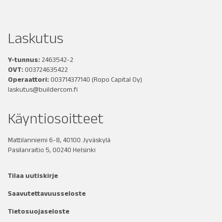
Laskutus
Y-tunnus:
2463542-2
OVT:
003724635422
Operaattori:
003714377140
(Ropo Capital Oy)
laskutus@buildercom.fi
Käyntiosoitteet
Mattilanniemi 6-8, 40100 Jyväskylä
Pasilanraitio 5, 00240 Helsinki
Tilaa uutiskirje
Saavutettavuusseloste
Tietosuojaseloste