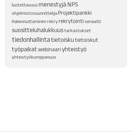
menestyjä
NPS
luotettavuus
Projektipankki
ohjelmistosuunnittelija
rekrytointi
Rakennuttaminen
rekry
senaatti
suositteluhalukkuus
tarkastukset
tiedonhallinta
tietoisku
tietoiskut
työpaikat
yhteistyö
webinaari
yhteistyökumppanuus