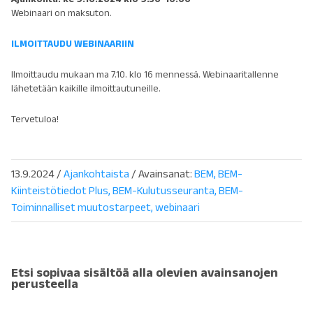
Webinaari on maksuton.
ILMOITTAUDU WEBINAARIIN
Ilmoittaudu mukaan ma 7.10. klo 16 mennessä. Webinaaritallenne
lähetetään kaikille ilmoittautuneille.
Tervetuloa!
13.9.2024
/
Ajankohtaista
/ Avainsanat:
BEM
BEM-
Kiinteistötiedot Plus
BEM-Kulutusseuranta
BEM-
Toiminnalliset muutostarpeet
webinaari
Etsi sopivaa sisältöä alla olevien avainsanojen
perusteella