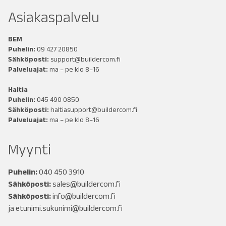
Asiakaspalvelu
BEM
Puhelin:
09 427 20850
Sähköposti:
support@buildercom.fi
Palveluajat:
ma – pe klo 8–16
Haltia
Puhelin:
045 490 0850
Sähköposti:
haltiasupport@buildercom.fi
Palveluajat:
ma – pe klo 8–16
Myynti
Puhelin:
040 450 3910
Sähköposti:
sales@buildercom.fi
Sähköposti:
info@buildercom.fi
ja
etunimi.sukunimi@buildercom.fi