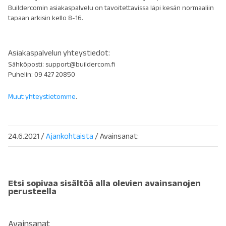
Buildercomin asiakaspalvelu on tavoitettavissa läpi kesän normaaliin
tapaan arkisin kello 8-16.
Asiakaspalvelun yhteystiedot:
Sähköposti: support@buildercom.fi
Puhelin: 09 427 20850
Muut yhteystietomme
.
24.6.2021
/
Ajankohtaista
/ Avainsanat:
Etsi sopivaa sisältöä alla olevien avainsanojen
perusteella
Avainsanat