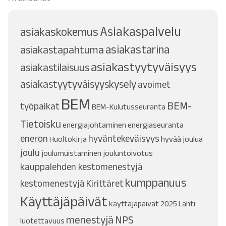
Asiakaspalvelu
asiakaskokemus
asiakastarina
asiakastapahtuma
asiakastyytyväisyys
asiakastilaisuus
asiakastyytyväisyyskysely
avoimet
BEM
BEM-
työpaikat
BEM-Kulutusseuranta
Tietoisku
energiajohtaminen
energiaseuranta
eneron
hyväntekeväisyys
Huoltokirja
hyvää joulua
joulu
joulumuistaminen
jouluntoivotus
kauppalehden kestomenestyjä
kumppanuus
kestomenestyjä
Kirittäret
Käyttäjäpäivät
käyttäjäpäivät 2025
Lahti
menestyjä
NPS
luotettavuus