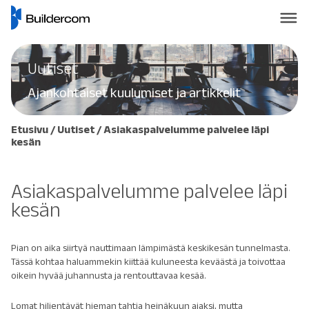
Uutiset
Ajankohtaiset kuulumiset ja artikkelit
Etusivu
/
Uutiset
/
Asiakaspalvelumme palvelee läpi
kesän
Asiakaspalvelumme palvelee läpi
kesän
Pian on aika siirtyä nauttimaan lämpimästä keskikesän tunnelmasta.
Tässä kohtaa haluammekin kiittää kuluneesta keväästä ja toivottaa
oikein hyvää juhannusta ja rentouttavaa kesää.
Lomat hiljentävät hieman tahtia heinäkuun ajaksi, mutta