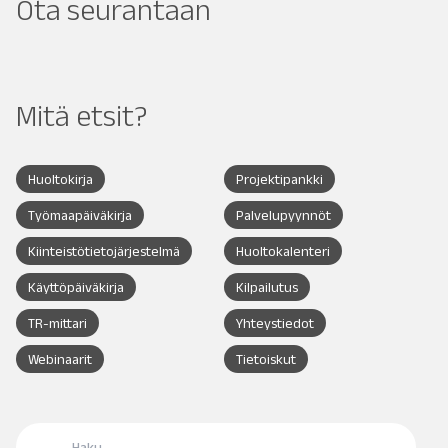
Ota seurantaan
Mitä etsit?
Huoltokirja
Projektipankki
Työmaapäiväkirja
Palvelupyynnöt
Kiinteistötietojärjestelmä
Huoltokalenteri
Käyttöpäiväkirja
Kilpailutus
TR-mittari
Yhteystiedot
Webinaarit
Tietoiskut