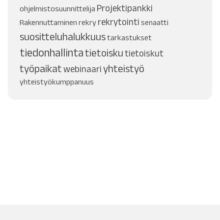
Projektipankki
ohjelmistosuunnittelija
rekrytointi
Rakennuttaminen
rekry
senaatti
suositteluhalukkuus
tarkastukset
tiedonhallinta
tietoisku
tietoiskut
työpaikat
yhteistyö
webinaari
yhteistyökumppanuus