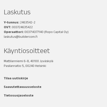
Laskutus
Y-tunnus:
2463542-2
OVT:
003724635422
Operaattori:
003714377140
(Ropo Capital Oy)
laskutus@buildercom.fi
Käyntiosoitteet
Mattilanniemi 6-8, 40100 Jyväskylä
Pasilanraitio 5, 00240 Helsinki
Tilaa uutiskirje
Saavutettavuusseloste
Tietosuojaseloste