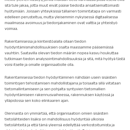
sitä tule jakaa, jotta muut eivät pääse tiedosta ansaitsemattomasti
hyötymään. Joissain yhteyksissä tällainen toimintatapa on varmasti
edelleen perusteltua, mutta yleisemmin nykyisessä digitaalisessa
maailmassa avoimuus ja tiedonjakaminen ovat valttia ja yhteistyö
voimaa.
Rakentamisessa ja kiinteistöalalla ollaan tiedon
hyödyntämismahdollisuuksien osalta maassamme pääsemässä
vauhtiin. Saatavilla olevan tiedon määrän nopea kasvu houkuttaa
tutkimaan tiedon analysointimahdollisuuksia ja sitä, mitä hyötyä tästä
voisi itselle ja omalle organisaatiolle olla.
Rakentamisessa tiedon hyödyntäminen nähdään usein sisäisten
toimintojen tehostamisen mahdollistajana ja toisaalta sillä viitataan
tietomallintamiseen ja sen pohjalta syntyvien tietomallien
hyödyntämiseen rakennusvaiheessa, rakennuksen käytössä ja
ylläpidossa sen koko elinkaaren ajan.
Olennaista on ymmärtää, että organisaation omien sisäisten
tietolähteiden lisäksi on mahdollisuus hyödyntää ulkoisia
tietolähteitä ja että tämä yleensä edellyttää verkostoitumista ja