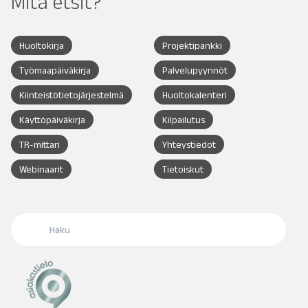
Mitä etsit?
Huoltokirja
Projektipankki
Työmaapäiväkirja
Palvelupyynnöt
Kiinteistötietojärjestelmä
Huoltokalenteri
Käyttöpäiväkirja
Kilpailutus
TR-mittari
Yhteystiedot
Webinaarit
Tietoiskut