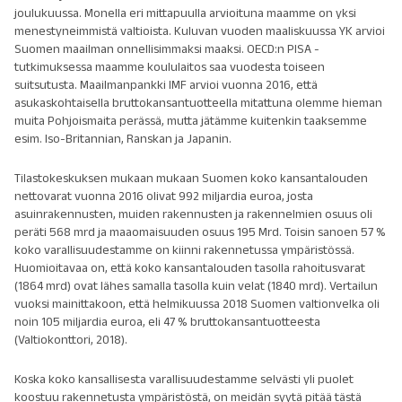
joulukuussa. Monella eri mittapuulla arvioituna maamme on yksi
menestyneimmistä valtioista. Kuluvan vuoden maaliskuussa YK arvioi
Suomen maailman onnellisimmaksi maaksi. OECD:n PISA -
tutkimuksessa maamme koululaitos saa vuodesta toiseen
suitsutusta. Maailmanpankki IMF arvioi vuonna 2016, että
asukaskohtaisella bruttokansantuotteella mitattuna olemme hieman
muita Pohjoismaita perässä, mutta jätämme kuitenkin taaksemme
esim. Iso-Britannian, Ranskan ja Japanin.
Tilastokeskuksen mukaan mukaan Suomen koko kansantalouden
nettovarat vuonna 2016 olivat 992 miljardia euroa, josta
asuinrakennusten, muiden rakennusten ja rakennelmien osuus oli
peräti 568 mrd ja maaomaisuuden osuus 195 Mrd. Toisin sanoen 57 %
koko varallisuudestamme on kiinni rakennetussa ympäristössä.
Huomioitavaa on, että koko kansantalouden tasolla rahoitusvarat
(1864 mrd) ovat lähes samalla tasolla kuin velat (1840 mrd). Vertailun
vuoksi mainittakoon, että helmikuussa 2018 Suomen valtionvelka oli
noin 105 miljardia euroa, eli 47 % bruttokansantuotteesta
(Valtiokonttori, 2018).
Koska koko kansallisesta varallisuudestamme selvästi yli puolet
koostuu rakennetusta ympäristöstä, on meidän syytä pitää tästä