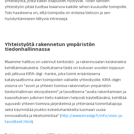
yhteistyötä, josta kaikki osapuolet hyötyvät. Toisin sanoen
yhteistyön pitää tuottaa lisäarvoa kaikille siihen kuuluville toimijoille.
Toki haasteena on, että toimijoilla on erilaisia tietoon ja sen
hyödyntämiseen liittyviä intressejä.
Yhteistyötä rakennetun ympäristön
tiedonhallinnassa
Maamme hallitus on valinnut kiinteistö- ja rakennusalan keskeiseksi
kehittämisalueeksi. Osoituksena tästä on kuluvan vuoden loppuun
asti jatkuva KIRA-digi -hanke, joka toimii eräänlaisena
katalysaattorina alan toimijoiden väliselle yhteistyölle. KIRA-digin
visiona on ”avoin ja yhteen toimiva rakennetun ympäristön
tiedonhallinnan ekosysteemi” ja tavoitteena ”avata rakentamisen ja
kaavoituksen julkinen tieto kaikkien helposti käytettäväksi, kehittää
sujuvasti yhteen toimivia järjestelmiä ja yhtenäisiä toimintatapoja
sekä käynnistää joukko kokeiluhankkeita luomaan uusia
innovaatioita ja liiketoimintaa” (
http://www.kiradigi.fi/info/visio-ja-
tavoitteet.html
).