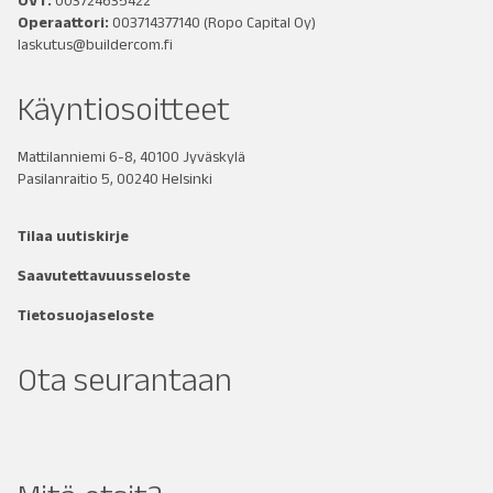
OVT:
003724635422
Operaattori:
003714377140
(Ropo Capital Oy)
laskutus@buildercom.fi
Käyntiosoitteet
Mattilanniemi 6-8, 40100 Jyväskylä
Pasilanraitio 5, 00240 Helsinki
Tilaa uutiskirje
Saavutettavuusseloste
Tietosuojaseloste
Ota seurantaan