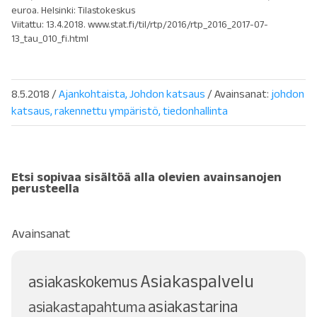
euroa. Helsinki: Tilastokeskus
Viitattu: 13.4.2018. www.stat.fi/til/rtp/2016/rtp_2016_2017-07-
13_tau_010_fi.html
8.5.2018
/
Ajankohtaista
Johdon katsaus
/ Avainsanat:
johdon
katsaus
rakennettu ympäristö
tiedonhallinta
Etsi sopivaa sisältöä alla olevien avainsanojen
perusteella
Avainsanat
Asiakaspalvelu
asiakaskokemus
asiakastarina
asiakastapahtuma