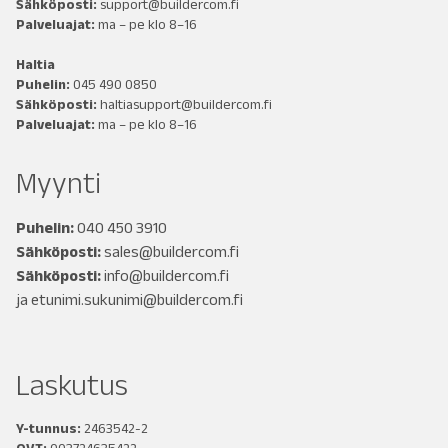
Sähköposti:
support@buildercom.fi
Palveluajat:
ma – pe klo 8–16
Haltia
Puhelin:
045 490 0850
Sähköposti:
haltiasupport@buildercom.fi
Palveluajat:
ma – pe klo 8–16
Myynti
Puhelin:
040 450 3910
Sähköposti:
sales@buildercom.fi
Sähköposti:
info@buildercom.fi
ja
etunimi.sukunimi@buildercom.fi
Laskutus
Y-tunnus:
2463542-2