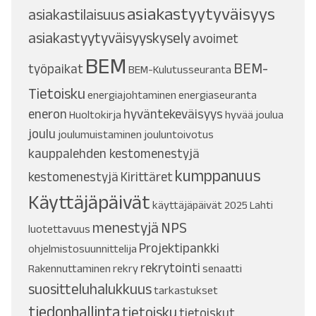
asiakastyytyväisyys
asiakastilaisuus
asiakastyytyväisyyskysely
avoimet
BEM
BEM-
työpaikat
BEM-Kulutusseuranta
Tietoisku
energiajohtaminen
energiaseuranta
eneron
hyväntekeväisyys
Huoltokirja
hyvää joulua
joulu
joulumuistaminen
jouluntoivotus
kauppalehden kestomenestyjä
kumppanuus
kestomenestyjä
Kirittäret
Käyttäjäpäivät
käyttäjäpäivät 2025
Lahti
menestyjä
NPS
luotettavuus
Projektipankki
ohjelmistosuunnittelija
rekrytointi
Rakennuttaminen
rekry
senaatti
suositteluhalukkuus
tarkastukset
tiedonhallinta
tietoisku
tietoiskut