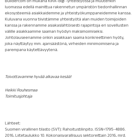
Buildercom on mukana KIRA-digi -yhteistyössä ja muutenkin
luomassa edellä mainittua rakennetun ympäristön tiedonhallinnan
ekosysteemiä asiakkaidemme ja yhteistyökumppaneidemme kanssa.
Kuluvana vuonna tiivistämme yhteistyötä alan muiden toimijoiden
kanssa ja rakennamme asiakaslähtöisesti rajapintoja eri sovellusten
välille asiakkaamme saaman hyödyn maksimoimiseksi.
Johtolauseenamme onkin asiakkaan saama konkreettinen hyöty,
joka näyttäytyy mm. ajansäästönä, virheiden minimoimisena ja
parempana käytettävyytenä.
Toivottavamme hyvää alkavaa kesää!
Heikki Rouhesmaa
Toimitusjohtaja
Lähteet:
Suomen virallinen tilasto (SVT): Rahoitustilinpito. ISSN=1795-4886.
2016, Liitetaulukko 10. Kokonaisvarallisuus sektoreittain 2016, mrd.