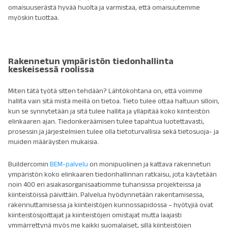
omaisuuserästä hyvää huolta ja varmistaa, että omaisuutemme
myöskin tuottaa.
Rakennetun ympäristön tiedonhallinta
keskeisessä roolissa
Miten tätä työtä sitten tehdään? Lähtökohtana on, että voimme
hallita vain sitä mistä meillä on tietoa. Tieto tulee ottaa haltuun silloin,
kun se synnytetään ja sitä tulee hallita ja ylläpitää koko kiinteistön
elinkaaren ajan. Tiedonkeräämisen tulee tapahtua luotettavasti,
prosessin ja järjestelmien tulee olla tietoturvallisia sekä tietosuoja- ja
muiden määräysten mukaisia.
Buildercomin
BEM-palvelu
on monipuolinen ja kattava rakennetun
ympäristön koko elinkaaren tiedonhallinnan ratkaisu, jota käytetään
noin 400 eri asiakasorganisaatiomme tuhansissa projekteissa ja
kiinteistöissä päivittäin. Palvelua hyödynnetään rakentamisessa,
rakennuttamisessa ja kiinteistöjen kunnossapidossa – hyötyjiä ovat
kiinteistösijoittajat ja kiinteistöjen omistajat mutta laajasti
ymmärrettynä myös me kaikki suomalaiset, sillä kiinteistöjen