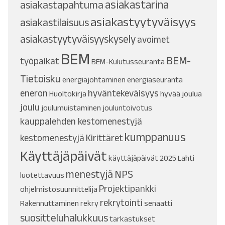
asiakastarina
asiakastapahtuma
asiakastyytyväisyys
asiakastilaisuus
asiakastyytyväisyyskysely
avoimet
BEM
BEM-
työpaikat
BEM-Kulutusseuranta
Tietoisku
energiajohtaminen
energiaseuranta
eneron
hyväntekeväisyys
Huoltokirja
hyvää joulua
joulu
joulumuistaminen
jouluntoivotus
kauppalehden kestomenestyjä
kumppanuus
kestomenestyjä
Kirittäret
Käyttäjäpäivät
käyttäjäpäivät 2025
Lahti
menestyjä
NPS
luotettavuus
Projektipankki
ohjelmistosuunnittelija
rekrytointi
Rakennuttaminen
rekry
senaatti
suositteluhalukkuus
tarkastukset