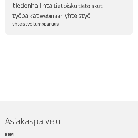
tiedonhallinta
tietoisku
tietoiskut
työpaikat
yhteistyö
webinaari
yhteistyökumppanuus
Asiakaspalvelu
BEM