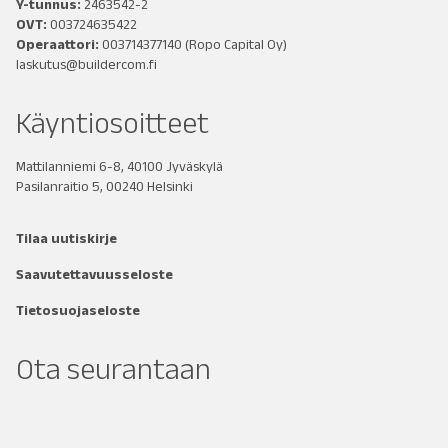
Y-tunnus:
2463542-2
OVT:
003724635422
Operaattori:
003714377140
(Ropo Capital Oy)
laskutus@buildercom.fi
Käyntiosoitteet
Mattilanniemi 6-8, 40100 Jyväskylä
Pasilanraitio 5, 00240 Helsinki
Tilaa uutiskirje
Saavutettavuusseloste
Tietosuojaseloste
Ota seurantaan