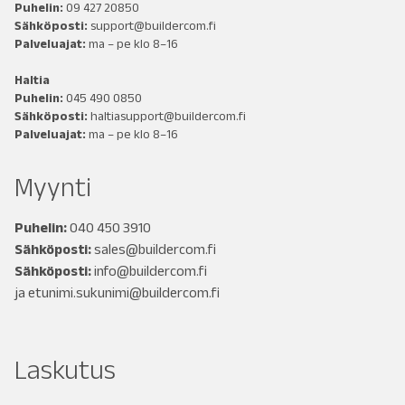
Puhelin:
09 427 20850
Sähköposti:
support@buildercom.fi
Palveluajat:
ma – pe klo 8–16
Haltia
Puhelin:
045 490 0850
Sähköposti:
haltiasupport@buildercom.fi
Palveluajat:
ma – pe klo 8–16
Myynti
Puhelin:
040 450 3910
Sähköposti:
sales@buildercom.fi
Sähköposti:
info@buildercom.fi
ja
etunimi.sukunimi@buildercom.fi
Laskutus