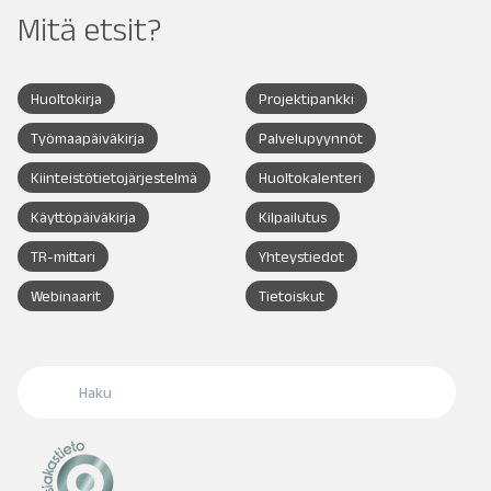
Mitä etsit?
Huoltokirja
Projektipankki
Työmaapäiväkirja
Palvelupyynnöt
Kiinteistötietojärjestelmä
Huoltokalenteri
Käyttöpäiväkirja
Kilpailutus
TR-mittari
Yhteystiedot
Webinaarit
Tietoiskut