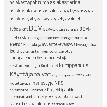
asiakastarina
asiakastapahtuma
asiakastyytyväisyys
asiakastilaisuus
asiakastyytyväisyyskysely
avoimet
BEM
BEM-
työpaikat
BEM-Kulutusseuranta
Tietoisku
energiajohtaminen
energiaseuranta
eneron
hyväntekeväisyys
Huoltokirja
hyvää joulua
joulu
joulumuistaminen
jouluntoivotus
kauppalehden kestomenestyjä
kumppanuus
kestomenestyjä
Kirittäret
Käyttäjäpäivät
käyttäjäpäivät 2025
Lahti
menestyjä
NPS
luotettavuus
Projektipankki
ohjelmistosuunnittelija
rekrytointi
Rakennuttaminen
rekry
senaatti
suositteluhalukkuus
tarkastukset