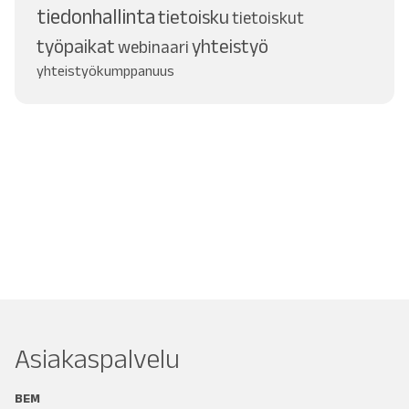
tiedonhallinta
tietoisku
tietoiskut
työpaikat
yhteistyö
webinaari
yhteistyökumppanuus
Asiakaspalvelu
BEM