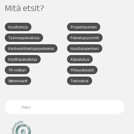
Mitä etsit?
Huoltokirja
Projektipankki
Työmaapäiväkirja
Palvelupyynnöt
Kiinteistötietojärjestelmä
Huoltokalenteri
Käyttöpäiväkirja
Kilpailutus
TR-mittari
Yhteystiedot
Webinaarit
Tietoiskut