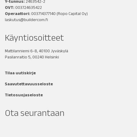
Y-tunnus:
2463542-2
OVT:
003724635422
Operaattori:
003714377140
(Ropo Capital Oy)
laskutus@buildercom.fi
Käyntiosoitteet
Mattilanniemi 6-8, 40100 Jyväskylä
Pasilanraitio 5, 00240 Helsinki
Tilaa uutiskirje
Saavutettavuusseloste
Tietosuojaseloste
Ota seurantaan