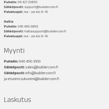
Puhelin:
09 427 20850
Sähköposti:
support@buildercom.fi
Palveluajat:
ma – pe klo 8–16
Haltia
Puhelin:
045 490 0850
Sähköposti:
haltiasupport@buildercom.fi
Palveluajat:
ma – pe klo 8–16
Myynti
Puhelin:
040 450 3910
Sähköposti:
sales@buildercom.fi
Sähköposti:
info@buildercom.fi
ja
etunimi.sukunimi@buildercom.fi
Laskutus