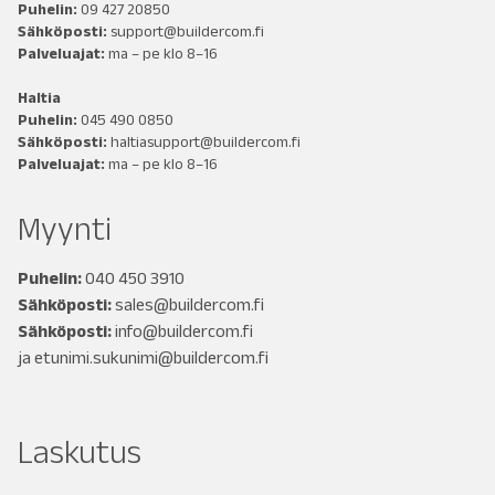
Puhelin:
09 427 20850
Sähköposti:
support@buildercom.fi
Palveluajat:
ma – pe klo 8–16
Haltia
Puhelin:
045 490 0850
Sähköposti:
haltiasupport@buildercom.fi
Palveluajat:
ma – pe klo 8–16
Myynti
Puhelin:
040 450 3910
Sähköposti:
sales@buildercom.fi
Sähköposti:
info@buildercom.fi
ja
etunimi.sukunimi@buildercom.fi
Laskutus