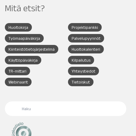
Mitä etsit?
Huoltokirja
Projektipankki
Työmaapäiväkirja
Palvelupyynnöt
Kiinteistötietojärjestelmä
Huoltokalenteri
Käyttöpäiväkirja
Kilpailutus
TR-mittari
Yhteystiedot
Webinaarit
Tietoiskut