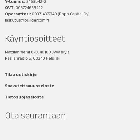
Y-tunnus:
2463542-2
OVT:
003724635422
Operaattori:
003714377140
(Ropo Capital Oy)
laskutus@buildercom.fi
Käyntiosoitteet
Mattilanniemi 6-8, 40100 Jyväskylä
Pasilanraitio 5, 00240 Helsinki
Tilaa uutiskirje
Saavutettavuusseloste
Tietosuojaseloste
Ota seurantaan