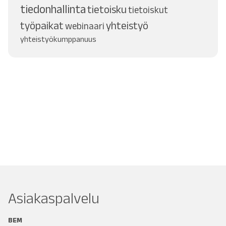
tiedonhallinta
tietoisku
tietoiskut
työpaikat
yhteistyö
webinaari
yhteistyökumppanuus
Asiakaspalvelu
BEM