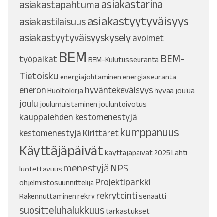
asiakastarina
asiakastapahtuma
asiakastyytyväisyys
asiakastilaisuus
asiakastyytyväisyyskysely
avoimet
BEM
BEM-
työpaikat
BEM-Kulutusseuranta
Tietoisku
energiajohtaminen
energiaseuranta
eneron
hyväntekeväisyys
Huoltokirja
hyvää joulua
joulu
joulumuistaminen
jouluntoivotus
kauppalehden kestomenestyjä
kumppanuus
kestomenestyjä
Kirittäret
Käyttäjäpäivät
käyttäjäpäivät 2025
Lahti
menestyjä
NPS
luotettavuus
Projektipankki
ohjelmistosuunnittelija
rekrytointi
Rakennuttaminen
rekry
senaatti
suositteluhalukkuus
tarkastukset