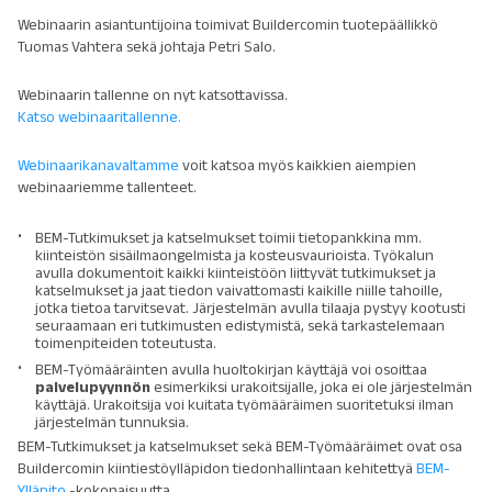
Webinaarin asiantuntijoina toimivat Buildercomin tuotepäällikkö
Tuomas Vahtera sekä johtaja Petri Salo.
Webinaarin tallenne on nyt katsottavissa.
Katso webinaaritallenne.
Webinaarikanavaltamme
voit katsoa myös kaikkien aiempien
webinaariemme tallenteet.
BEM-Tutkimukset ja katselmukset toimii tietopankkina mm.
kiinteistön sisäilmaongelmista ja kosteusvaurioista. Työkalun
avulla dokumentoit kaikki kiinteistöön liittyvät tutkimukset ja
katselmukset ja jaat tiedon vaivattomasti kaikille niille tahoille,
jotka tietoa tarvitsevat. Järjestelmän avulla tilaaja pystyy kootusti
seuraamaan eri tutkimusten edistymistä, sekä tarkastelemaan
toimenpiteiden toteutusta.
BEM-Työmääräinten avulla huoltokirjan käyttäjä voi osoittaa
palvelupyynnön
esimerkiksi urakoitsijalle, joka ei ole järjestelmän
käyttäjä. Urakoitsija voi kuitata työmääräimen suoritetuksi ilman
järjestelmän tunnuksia.
BEM-Tutkimukset ja katselmukset sekä BEM-Työmääräimet ovat osa
Buildercomin kiintiestöylläpidon tiedonhallintaan kehitettyä
BEM-
Ylläpito
-kokonaisuutta.