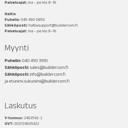
Palveluajat:
ma – pe klo 8–16
Haltia
Puhelin:
045 490 0850
Sähköposti:
haltiasupport@buildercom.fi
Palveluajat:
ma – pe klo 8–16
Myynti
Puhelin:
040 450 3910
Sähköposti:
sales@buildercom.fi
Sähköposti:
info@buildercom.fi
ja
etunimi.sukunimi@buildercom.fi
Laskutus
Y-tunnus:
2463542-2
OVT:
003724635422