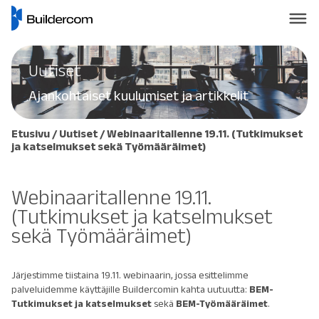
Uutiset
Ajankohtaiset kuulumiset ja artikkelit
Etusivu
/
Uutiset
/
Webinaaritallenne 19.11. (Tutkimukset
ja katselmukset sekä Työmääräimet)
Webinaaritallenne 19.11.
(Tutkimukset ja katselmukset
sekä Työmääräimet)
Järjestimme tiistaina 19.11. webinaarin, jossa esittelimme
palveluidemme käyttäjille Buildercomin kahta uutuutta:
BEM-
Tutkimukset ja katselmukset
sekä
BEM-Työmääräimet
.