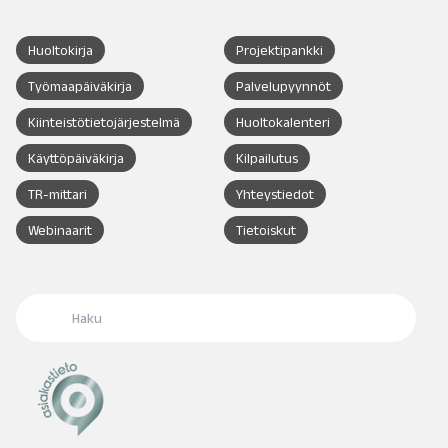
Huoltokirja
Projektipankki
Työmaapäiväkirja
Palvelupyynnöt
Kiinteistötietojärjestelmä
Huoltokalenteri
Käyttöpäiväkirja
Kilpailutus
TR-mittari
Yhteystiedot
Webinaarit
Tietoiskut