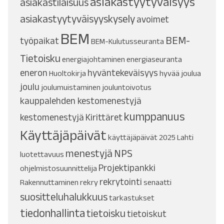
asiakastyytyväisyys
asiakastilaisuus
asiakastyytyväisyyskysely
avoimet
BEM
BEM-
työpaikat
BEM-Kulutusseuranta
Tietoisku
energiajohtaminen
energiaseuranta
eneron
hyväntekeväisyys
Huoltokirja
hyvää joulua
joulu
joulumuistaminen
jouluntoivotus
kauppalehden kestomenestyjä
kumppanuus
kestomenestyjä
Kirittäret
Käyttäjäpäivät
käyttäjäpäivät 2025
Lahti
menestyjä
NPS
luotettavuus
Projektipankki
ohjelmistosuunnittelija
rekrytointi
Rakennuttaminen
rekry
senaatti
suositteluhalukkuus
tarkastukset
tiedonhallinta
tietoisku
tietoiskut