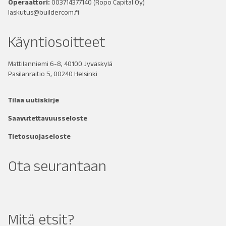
Operaattori:
003714377140
(Ropo Capital Oy)
laskutus@buildercom.fi
Käyntiosoitteet
Mattilanniemi 6-8, 40100 Jyväskylä
Pasilanraitio 5, 00240 Helsinki
Tilaa uutiskirje
Saavutettavuusseloste
Tietosuojaseloste
Ota seurantaan
Mitä etsit?