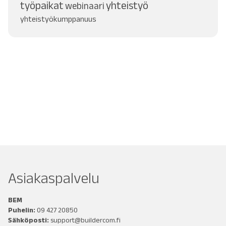
työpaikat
yhteistyö
webinaari
yhteistyökumppanuus
Asiakaspalvelu
BEM
Puhelin:
09 427 20850
Sähköposti:
support@buildercom.fi