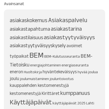
Avainsanat
Asiakaspalvelu
asiakaskokemus
asiakastarina
asiakastapahtuma
asiakastyytyväisyys
asiakastilaisuus
asiakastyytyväisyyskysely
avoimet
BEM
BEM-
työpaikat
BEM-Kulutusseuranta
Tietoisku
energiajohtaminen
energiaseuranta
eneron
hyväntekeväisyys
Huoltokirja
hyvää joulua
joulu
joulumuistaminen
jouluntoivotus
kauppalehden kestomenestyjä
kumppanuus
kestomenestyjä
Kirittäret
Käyttäjäpäivät
käyttäjäpäivät 2025
Lahti