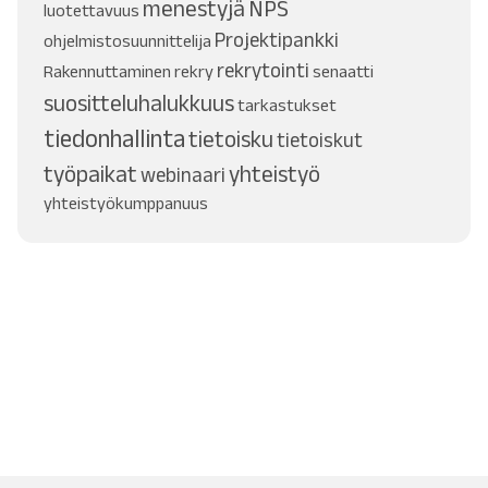
menestyjä
NPS
luotettavuus
Projektipankki
ohjelmistosuunnittelija
rekrytointi
Rakennuttaminen
rekry
senaatti
suositteluhalukkuus
tarkastukset
tiedonhallinta
tietoisku
tietoiskut
työpaikat
yhteistyö
webinaari
yhteistyökumppanuus