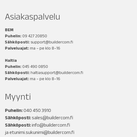
Asiakaspalvelu
BEM
Puhelin:
09 427 20850
Sähköposti:
support@buildercom.fi
Palveluajat:
ma – pe klo 8–16
Haltia
Puhelin:
045 490 0850
Sähköposti:
haltiasupport@buildercom.fi
Palveluajat:
ma – pe klo 8–16
Myynti
Puhelin:
040 450 3910
Sähköposti:
sales@buildercom.fi
Sähköposti:
info@buildercom.fi
ja
etunimi.sukunimi@buildercom.fi