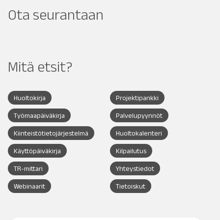
Ota seurantaan
Mitä etsit?
Huoltokirja
Projektipankki
Työmaapäiväkirja
Palvelupyynnöt
Kiinteistötietojärjestelmä
Huoltokalenteri
Käyttöpäiväkirja
Kilpailutus
TR-mittari
Yhteystiedot
Webinaarit
Tietoiskut