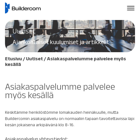
Uutiset
Ajankohtaiset kuulumiset ja artikkelit
Etusivu
/
Uutiset
/
Asiakaspalvelumme palvelee myös
kesällä
Asiakaspalvelumme palvelee
myös kesällä
Keskitämme henkilöstömme lomakauden heinäkuulle, mutta
Buildercomin asiakaspalvelu on normaaliin tapaan tavoitettavissa läpi
kesän jokaisena arkipäivänä klo 8-16.
Asiakaspalvelun yhteystiedot: