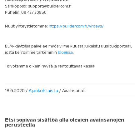
Sähköposti: support@buildercom.fi
Puhelin: 09 427 20850
Muut yhteystietomme:
https://buildercom.fi/yhteys/
BEM-käyttäjiä palvelee myös viime kuussa julkaistu uusi tukiportaali,
josta kerroimme tarkemmin
blogissa
.
Toivotamme oikein hyvää ja rentouttavaa kesää!
18.6.2020
/
Ajankohtaista
/ Avainsanat:
Etsi sopivaa sisältöä alla olevien avainsanojen
perusteella