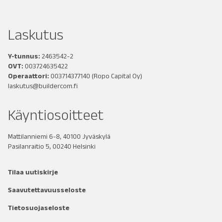
Laskutus
Y-tunnus:
2463542-2
OVT:
003724635422
Operaattori:
003714377140
(Ropo Capital Oy)
laskutus@buildercom.fi
Käyntiosoitteet
Mattilanniemi 6-8, 40100 Jyväskylä
Pasilanraitio 5, 00240 Helsinki
Tilaa uutiskirje
Saavutettavuusseloste
Tietosuojaseloste