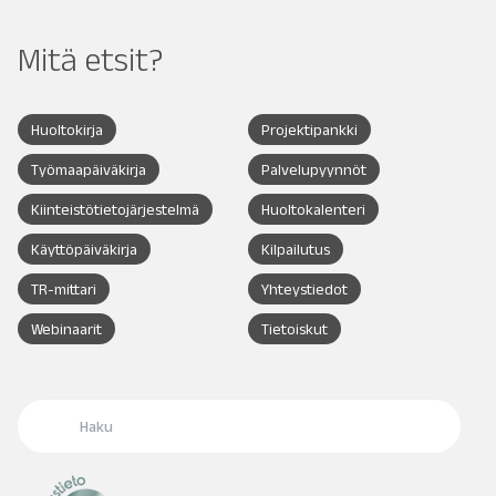
Mitä etsit?
Huoltokirja
Projektipankki
Työmaapäiväkirja
Palvelupyynnöt
Kiinteistötietojärjestelmä
Huoltokalenteri
Käyttöpäiväkirja
Kilpailutus
TR-mittari
Yhteystiedot
Webinaarit
Tietoiskut