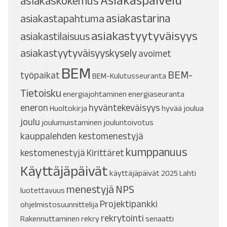
Asiakaspalvelu
asiakaskokemus
asiakastarina
asiakastapahtuma
asiakastyytyväisyys
asiakastilaisuus
asiakastyytyväisyyskysely
avoimet
BEM
BEM-
työpaikat
BEM-Kulutusseuranta
Tietoisku
energiajohtaminen
energiaseuranta
eneron
hyväntekeväisyys
Huoltokirja
hyvää joulua
joulu
joulumuistaminen
jouluntoivotus
kauppalehden kestomenestyjä
kumppanuus
kestomenestyjä
Kirittäret
Käyttäjäpäivät
käyttäjäpäivät 2025
Lahti
menestyjä
NPS
luotettavuus
Projektipankki
ohjelmistosuunnittelija
rekrytointi
Rakennuttaminen
rekry
senaatti