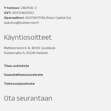
Y-tunnus:
2463542-2
OVT:
003724635422
Operaattori:
003714377140
(Ropo Capital Oy)
laskutus@buildercom.fi
Käyntiosoitteet
Mattilanniemi 6-8, 40100 Jyväskylä
Pasilanraitio 5, 00240 Helsinki
Tilaa uutiskirje
Saavutettavuusseloste
Tietosuojaseloste
Ota seurantaan