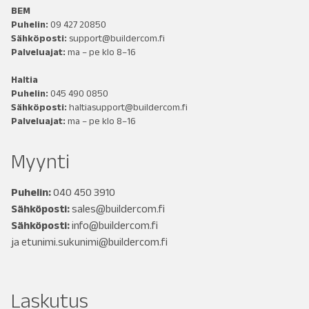
BEM
Puhelin:
09 427 20850
Sähköposti:
support@buildercom.fi
Palveluajat:
ma – pe klo 8–16
Haltia
Puhelin:
045 490 0850
Sähköposti:
haltiasupport@buildercom.fi
Palveluajat:
ma – pe klo 8–16
Myynti
Puhelin:
040 450 3910
Sähköposti:
sales@buildercom.fi
Sähköposti:
info@buildercom.fi
ja
etunimi.sukunimi@buildercom.fi
Laskutus