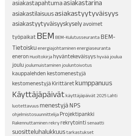
asiakastarina
asiakastapahtuma
asiakastyytyväisyys
asiakastilaisuus
asiakastyytyväisyyskysely
avoimet
BEM
BEM-
työpaikat
BEM-Kulutusseuranta
Tietoisku
energiajohtaminen
energiaseuranta
eneron
hyväntekeväisyys
Huoltokirja
hyvää joulua
joulu
joulumuistaminen
jouluntoivotus
kauppalehden kestomenestyjä
kumppanuus
kestomenestyjä
Kirittäret
Käyttäjäpäivät
käyttäjäpäivät 2025
Lahti
menestyjä
NPS
luotettavuus
Projektipankki
ohjelmistosuunnittelija
rekrytointi
Rakennuttaminen
rekry
senaatti
suositteluhalukkuus
tarkastukset