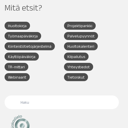
Mitä etsit?
Huoltokirja
Projektipankki
Työmaapäiväkirja
Palvelupyynnöt
Kiinteistötietojärjestelmä
Huoltokalenteri
Käyttöpäiväkirja
Kilpailutus
TR-mittari
Yhteystiedot
Webinaarit
Tietoiskut