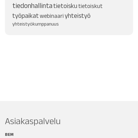
tiedonhallinta
tietoisku
tietoiskut
työpaikat
yhteistyö
webinaari
yhteistyökumppanuus
Asiakaspalvelu
BEM