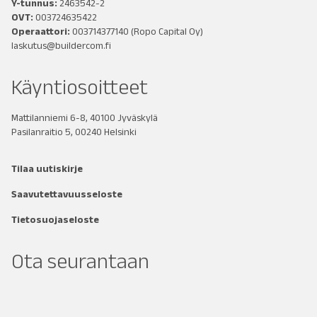
Y-tunnus:
2463542-2
OVT:
003724635422
Operaattori:
003714377140
(Ropo Capital Oy)
laskutus@buildercom.fi
Käyntiosoitteet
Mattilanniemi 6-8, 40100 Jyväskylä
Pasilanraitio 5, 00240 Helsinki
Tilaa uutiskirje
Saavutettavuusseloste
Tietosuojaseloste
Ota seurantaan