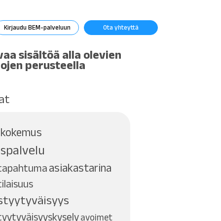
Kirjaudu BEM-palveluun
Ota yhteyttä
vaa sisältöä alla olevien
ojen perusteella
at
skokemus
spalvelu
asiakastarina
stapahtuma
ilaisuus
styytyväisyys
tyytyväisyyskysely
avoimet