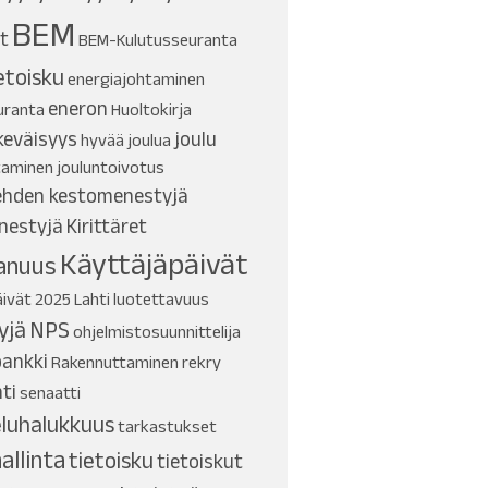
BEM
t
BEM-Kulutusseuranta
toisku
energiajohtaminen
eneron
uranta
Huoltokirja
keväisyys
joulu
hyvää joulua
taminen
jouluntoivotus
ehden kestomenestyjä
nestyjä
Kirittäret
Käyttäjäpäivät
anuus
äivät 2025
Lahti
luotettavuus
yjä
NPS
ohjelmistosuunnittelija
pankki
Rakennuttaminen
rekry
ti
senaatti
eluhalukkuus
tarkastukset
allinta
tietoisku
tietoiskut