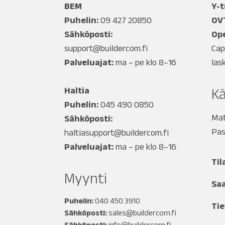
BEM
Y-
Puhelin:
09 427 20850
OV
Sähköposti:
Ope
support@buildercom.fi
Cap
Palveluajat:
ma – pe klo 8–16
las
Haltia
Kä
Puhelin:
045 490 0850
Mat
Sähköposti:
Pas
haltiasupport@buildercom.fi
Palveluajat:
ma – pe klo 8–16
Til
Myynti
Sa
Puhelin:
040 450 3910
Tie
Sähköposti:
sales@buildercom.fi
Sähköposti:
info@buildercom.fi