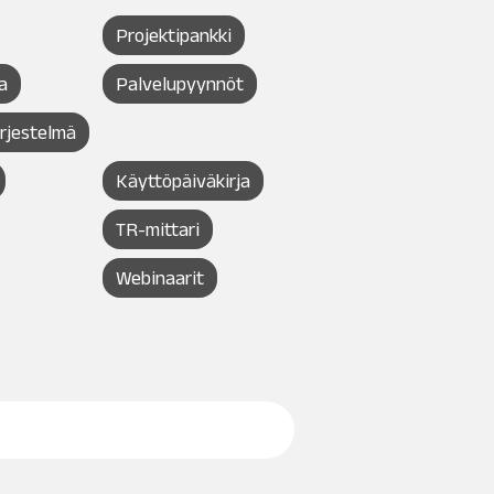
Projektipankki
a
Palvelupyynnöt
ärjestelmä
Käyttöpäiväkirja
TR-mittari
Webinaarit