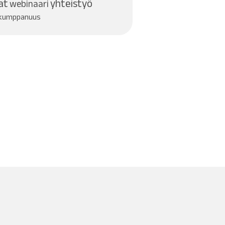
at
yhteistyö
webinaari
ökumppanuus