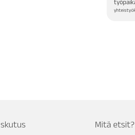
työpaik
yhteisty
askutus
Mitä etsit?