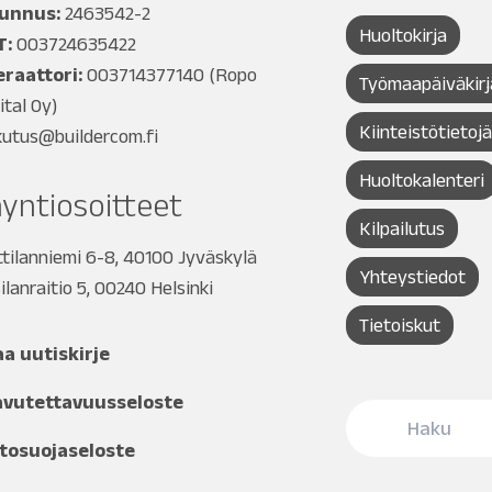
tunnus:
2463542-2
Huoltokirja
T:
003724635422
raattori:
003714377140
(Ropo
Työmaapäiväkirj
ital Oy)
Kiinteistötietoj
kutus@buildercom.fi
Huoltokalenteri
yntiosoitteet
Kilpailutus
tilanniemi 6-8, 40100 Jyväskylä
Yhteystiedot
ilanraitio 5, 00240 Helsinki
Tietoiskut
aa uutiskirje
avutettavuusseloste
tosuojaseloste