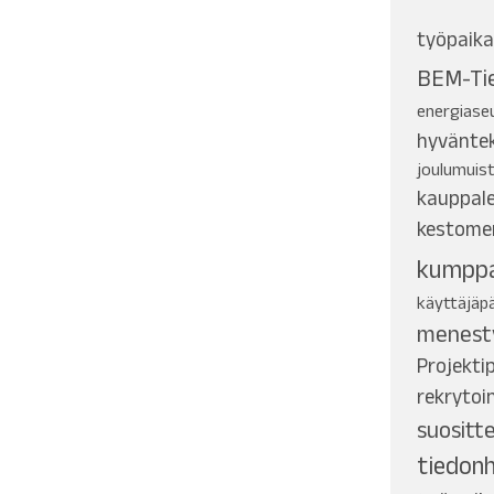
työpaika
BEM-Tie
energiase
hyvänte
joulumuis
kauppal
kestome
kumpp
käyttäjäp
menest
Projekti
rekrytoin
suositt
tiedonh