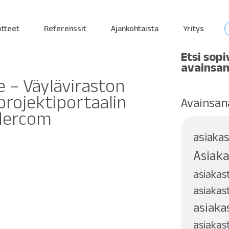
otteet
Referenssit
Ajankohtaista
Yritys
Etsi sopi
avainsan
 – Väyläviraston
rojektiportaalin
Avainsan
ldercom
asiaka
Asiaka
asiaka
asiakast
asiaka
asiakas